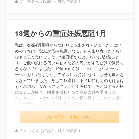
ぴーちさん ( 妊娠3ヶ月の体験談 )
13週からの重症妊娠悪阻1月
私は、妊娠4週目頃からつわりに悩まされていました。はじ
めのうちは、なんか気持ち悪いなぁ、あんまり食べたくない
なぁと思うだけでした。6週目頃からは、匂いに敏感にな
り、ご飯の炊ける匂いや香水などの匂いがするだけで気持ち
悪くなっていました。10週頃からは、1日に小さいバームク
ーヘンを1つだけとか、アイス1つだけになり、水分も取れな
くなっていました。そして13週目、トイレに行くのもはぁは
ぁと息切れしながらフラフラと行く感じで、あとはずっと横
になる日が続き、限界を感じた所で産婦人科を受診しまし
た。車イスじゃないと移動できない私を見て、このまま帰る
のも大変だからと、尿検査後に入院することになりました...
続きを読む （3件目 / 3件）
チョコさん ( 妊娠3ヶ月の体験談 )