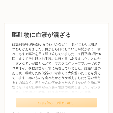
嘔吐物に血液が混ざる
妊娠判明時(約9週)からつわりがひどく、食べづわりと吐き
づわりがありました。何かしら口にしている時間が多く、食
べてもすぐ嘔吐を日々繰り返していました。１日平均3回〜5
回、多くてそれ以上お手洗いに行く日もありました。とにか
くダメな匂いがほとんどで、マスクにグレープフルーツのア
ロマオイルを数滴垂らし常に装着していました。妊娠13週の
ある夜、嘔吐した際便器の中が赤くて大変驚いたことを覚え
ています。赤いものを食べたかどうか考えましたが思い当た
るものはなく、赤ちゃんに何かあったのではないかと急に不
安になりまだ仕事中だった夫へ電話で相談しました。インタ
ーネットで調べた結果、吐き過ぎて喉が傷ついた可能...
続きを読む （2件目 / 3件）