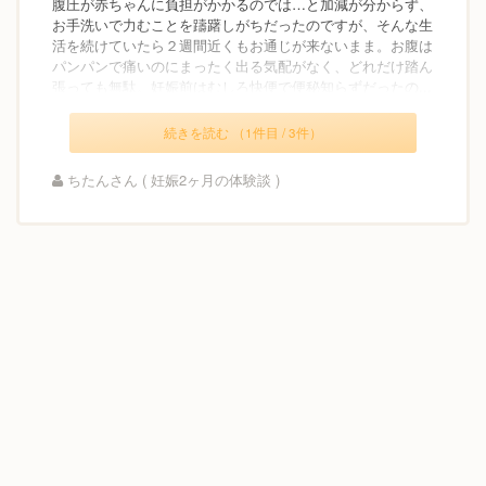
腹圧が赤ちゃんに負担がかかるのでは…と加減が分からず、
お手洗いで力むことを躊躇しがちだったのですが、そんな生
活を続けていたら２週間近くもお通じが来ないまま。お腹は
パンパンで痛いのにまったく出る気配がなく、どれだけ踏ん
張っても無駄。妊娠前はむしろ快便で便秘知らずだったの...
続きを読む （1件目 / 3件）
ちたんさん ( 妊娠2ヶ月の体験談 )