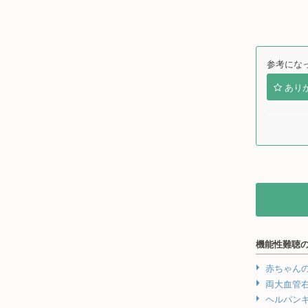
参考にな
あり
機能性難聴
赤ちゃん
両大血管
ヘルパン