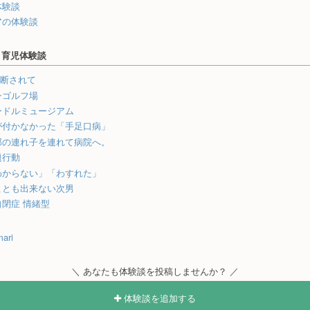
体験談
アの体験談
・育児体験談
診断されて
ンゴルフ場
ードルミュージアム
が付かなかった「手足口病」
那の連れ子を連れて病院へ。
題行動
わからない」「わすれた」
ことも出来ない次男
閉症 情緒型
ari
＼ あなたも体験談を投稿しませんか？ ／
体験談を追加する