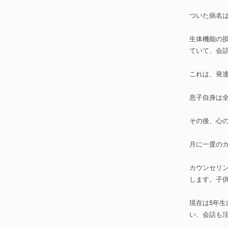
ついた病名
生体機能の
ていて、会
これは、発
息子自身は
その後、心
月に一度の
カウンセリ
します。子
現在は5年
い、会話も