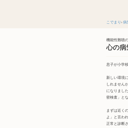
こでまり
病
機能性難聴
心の病
息子が小学
新しい環境
しれません
になりまし
密検査」と
まずは近く
よ」と言わ
正常と診断