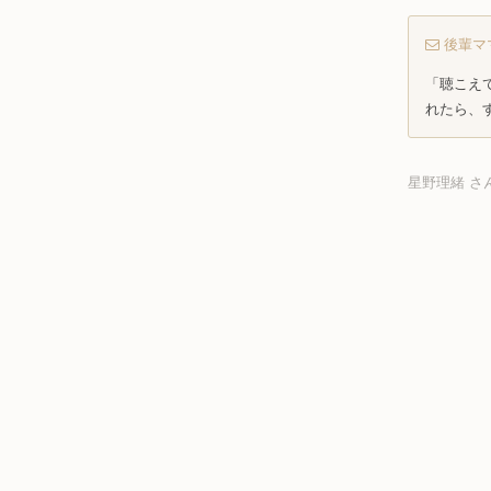
後輩マ
「聴こえ
れたら、
星野理緒 さ