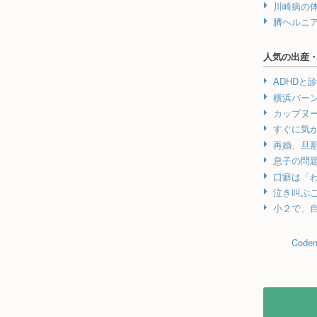
川崎病の
臍ヘルニ
人気の出産
ADHDと
横浜バー
カップヌ
すぐに気
再婚、旦
息子の問
口癖は「
泣き叫ぶ
小２で、自
Codem