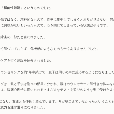
は「機能性難聴」というものでした。
損傷ではなく、精神的なもので、物事に集中してしまうと周りが見えない、何
話に興味がないといったもので、心を閉じてしまっている状態だそうです。
達障害の一部だと言われました。
全く気づいておらず、危機感のようなものも全くありませんでした。
のケアを行う施設を紹介されました。
カウンセリングを約1年半続けて、息子は周りの声に反応するようになりまし
ングは、親と子供は別々の部屋に分かれ、親はカウンセラーに気付きや悩みを
供は、臨床心理学に用いられるさまざまなテストを遊びのような形で受けたよ
生になり、友達とも仲良く遊んでいます。耳が聴こえていなかったということ
注意力も通常通りになりました。