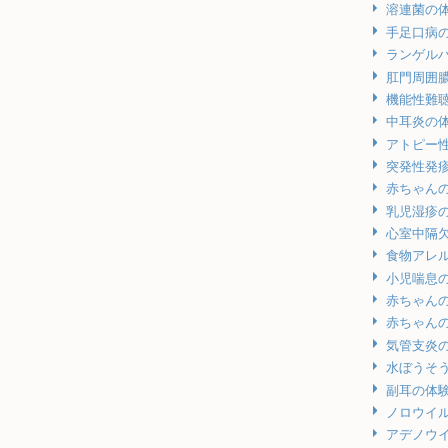
溶連菌の
手足口病
ランゲル
肛門周囲
機能性難
中耳炎の
アトピー
突発性発
赤ちゃん
乳児湿疹
心室中隔
食物アレ
小児喘息
赤ちゃん
赤ちゃん
気管支炎
水ぼうそ
副耳の体
ノロウイ
アデノウ