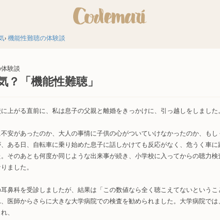
気
機能性難聴の体験談
の体験談
気？「機能性難聴」
校に上がる直前に、私は息子の父親と離婚をきっかけに、引っ越しをしました
に不安があったのか、大人の事情に子供の心がついていけなかったのか、もし
が、ある日、自転車に乗り始めた息子に話しかけても反応がなく、危うく車に
た。そのあとも何度か同じような出来事が続き、小学校に入ってからの聴力検
なりました。
の耳鼻科を受診しましたが、結果は「この数値なら全く聴こえてないというこ
れ、医師からさらに大きな大学病院での検査を勧められました。大学病院では
され、