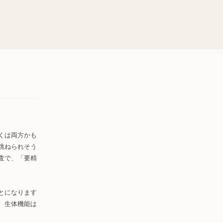
。
くは両方かも
跳ねられそう
査で、「要精
とになります
、生体機能は