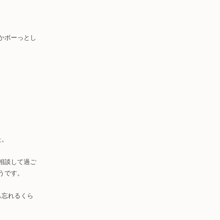
かボーっとし
た。
相談して過ご
うです。
も忘れるくら