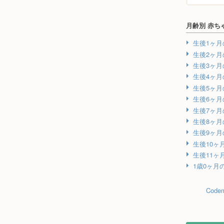
月齢別 赤ち
生後1ヶ
生後2ヶ
生後3ヶ
生後4ヶ
生後5ヶ
生後6ヶ
生後7ヶ
生後8ヶ
生後9ヶ
生後10ヶ
生後11ヶ
1歳0ヶ月
Codem