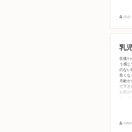
ゆかま
乳
生後1
う感じ
のない
良くな
月齢か
て下さ
お肌が
た。そろ
milo