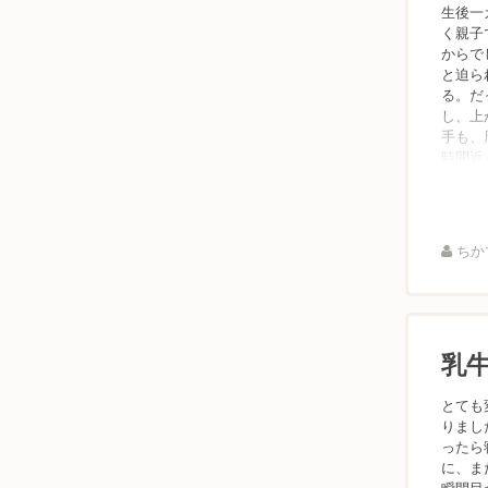
生後一
く親子
からで
と迫ら
る。だ
し、上
手も、
時間近
ちかマ
乳
とても
りまし
ったら
に、ま
瞬間目