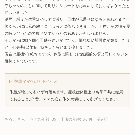
赤ちゃんのことに関して周りにサポートをお願いしておけばよかったと
おもいました。
結局、増えた体重は少しずつ減り、母体が元通りになると言われる半年
後くらいには元の50キロちょっとに落ちつきました。丁度、その頃が夏
の時期だったので痩せやすかったのもあるかもしれません。
そこからは動き回る子供を追いかけたり、慣れない離乳食が始まったり
と、心身共に消耗し46キロくらいまで痩せました。
現在は産後2年経ちますが、体型に関しては妊娠前の頃と同じくらいを
維持できています。
後輩ママへのアドバイス
体重が増えてもいずれ落ちます。産後は体重よりも母子共に健康
であることが1番。ママの心と体を大切にしてあげてください。
さるこ さん
ママの年齢: 35
子供の年齢: 0ヶ月
男の子