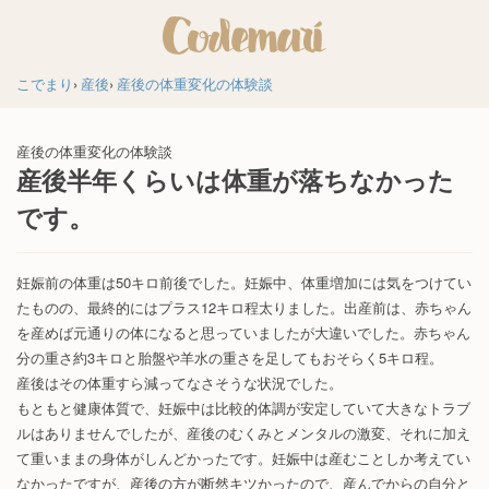
こでまり
産後
産後の体重変化の体験談
産後の体重変化の体験談
産後半年くらいは体重が落ちなかった
です。
妊娠前の体重は50キロ前後でした。妊娠中、体重増加には気をつけてい
たものの、最終的にはプラス12キロ程太りました。出産前は、赤ちゃん
を産めば元通りの体になると思っていましたが大違いでした。赤ちゃん
分の重さ約3キロと胎盤や羊水の重さを足してもおそらく5キロ程。
産後はその体重すら減ってなさそうな状況でした。
もともと健康体質で、妊娠中は比較的体調が安定していて大きなトラブ
ルはありませんでしたが、産後のむくみとメンタルの激変、それに加え
て重いままの身体がしんどかったです。妊娠中は産むことしか考えてい
なかったですが、産後の方が断然キツかったので、産んでからの自分と