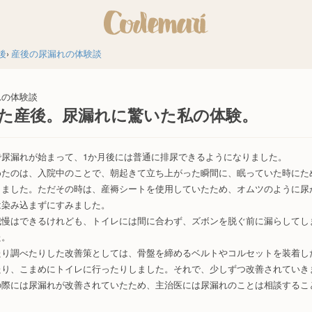
後
産後の尿漏れの体験談
れの体験談
た産後。尿漏れに驚いた私の体験。
で尿漏れが始まって、1か月後には普通に排尿できるようになりました。
めたのは、入院中のことで、朝起きて立ち上がった瞬間に、眠っていた時にた
出ました。ただその時は、産褥シートを使用していたため、オムツのように尿
は染み込まずにすみました。
我慢はできるけれども、トイレには間に合わず、ズボンを脱ぐ前に漏らしてし
た。
たり調べたりした改善策としては、骨盤を締めるベルトやコルセットを装着し
たり、こまめにトイレに行ったりしました。それで、少しずつ改善されていき
の際には尿漏れが改善されていたため、主治医には尿漏れのことは相談するこ