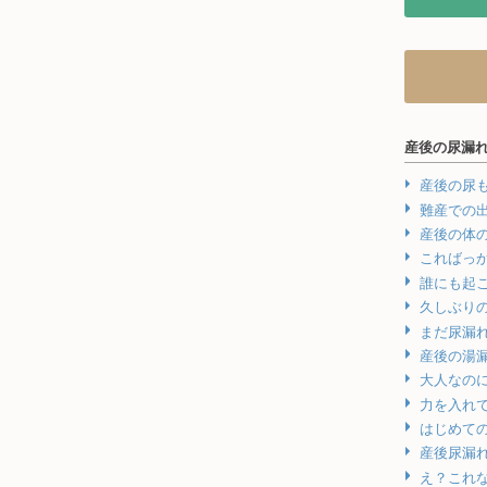
産後の尿漏
産後の尿
難産での
産後の体
こればっ
誰にも起
久しぶり
まだ尿漏
産後の湯
大人なの
力を入れて
はじめて
産後尿漏
え？これ