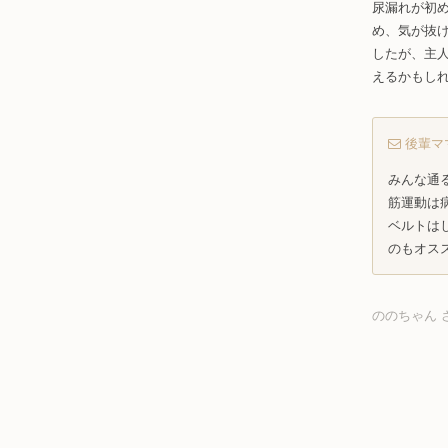
尿漏れが初
め、気が抜
したが、主
えるかもし
後輩マ
みんな通
筋運動は
ベルトは
のもオス
ののちゃん 