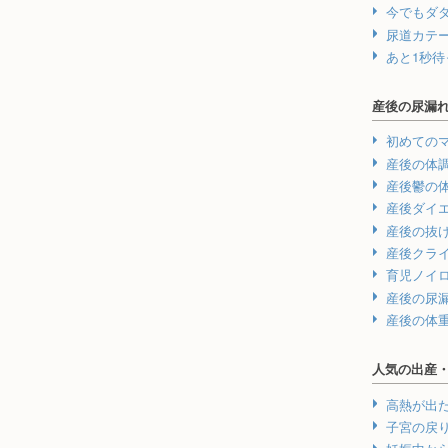
今でもダ
尿道カテ
あと1秒
産後の尿漏
初めての
産後の体
産後鬱の
産後ダイ
産後の抜
産後クラ
育児ノイ
産後の尿
産後の体
人気の出産
高熱が出
子宮の戻