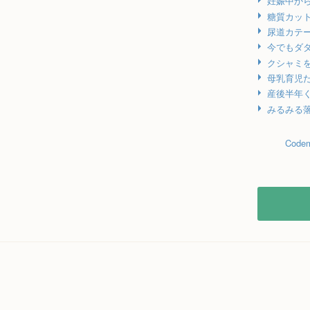
妊娠中か
糖質カッ
尿道カテ
今でもダ
クシャミを
母乳育児
産後半年
みるみる
Codem