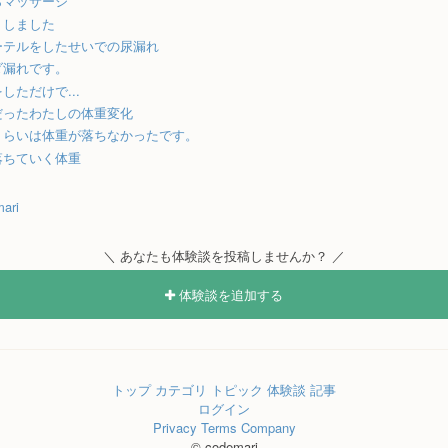
らマッサージ
トしました
ーテルをしたせいでの尿漏れ
ダ漏れです。
しただけで...
だったわたしの体重変化
くらいは体重が落ちなかったです。
落ちていく体重
ari
＼ あなたも体験談を投稿しませんか？ ／
体験談を追加する
トップ
カテゴリ
トピック
体験談
記事
ログイン
Privacy
Terms
Company
© codemari