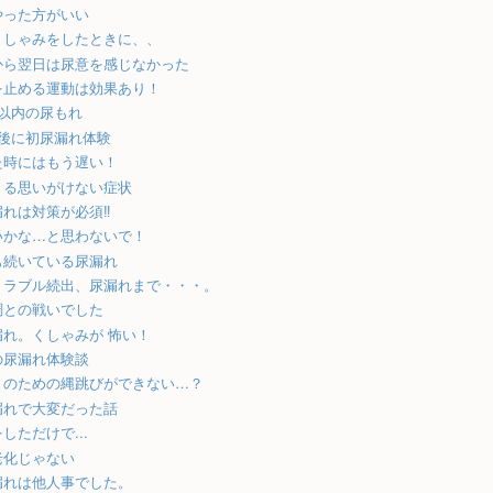
やった方がいい
くしゃみをしたときに、、
から翌日は尿意を感じなかった
を止める運動は効果あり！
目以内の尿もれ
産後に初尿漏れ体験
た時にはもう遅い！
きる思いがけない症状
れは対策が必須‼︎
いかな…と思わないで！
も続いている尿漏れ
トラブル続出、尿漏れまで・・・。
調との戦いでした
漏れ。くしゃみが 怖い！
の尿漏れ体験談
トのための縄跳びができない…？
漏れで大変だった話
しただけで...
老化じゃない
漏れは他人事でした。