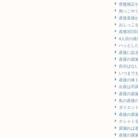
骨盤矯正
抱っこや
産後直後
おしっこ
産後3日
4人目の
ハッとし
産後に起
産後の尿漏
自分はな
いつまで
産後の体
出産は不
産後の尿
私の産後
ダイエッ
産後の尿
クシャミを
尿漏れは
産後の尿