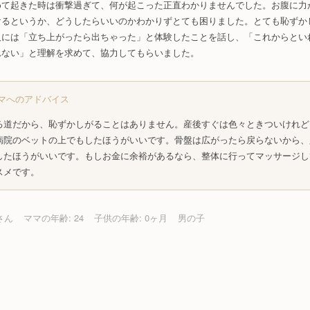
めて起きた時は衝撃過ぎて、何が起こった正直わかりませんでした。お腹に力
けるというか、どうしたらいいのかわかりずとても困りました。とても恥ずか
人には「立ち上がったら出ちゃった」と体験したことを話し、「これからとい
れない」と理解を求めて、協力してもらいました。
マへのアドバイス
る道だから、恥ずかしがることはありません。産後すぐは色々ときついけれど
病院のベットの上でもしたほうがいいです。骨盤は広がったら戻らないから、
したほうがいいです。もしお金に余裕があるなら、整体に行ってマッサージし
スメです。
さん
ママの年齢: 24
子供の年齢: 0ヶ月
男の子