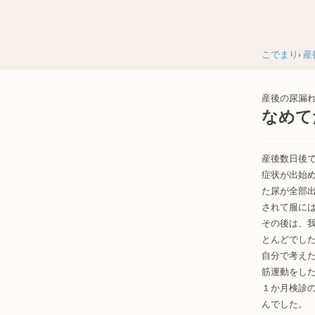
こでまり
産
産後の尿漏
なめて
産後数日後
症状が出始
た尿が全部
されて服に
その後は、
とんどでし
自分で考え
筋運動をし
１か月検診
んでした。