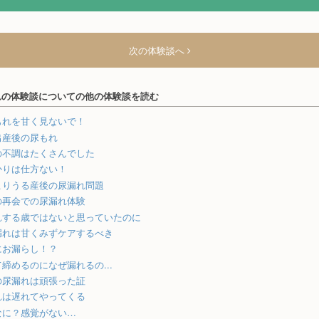
次の体験談へ
れの体験談についての他の体験談を読む
もれを甘く見ないで！
出産後の尿もれ
の不調はたくさんでした
かりは仕方ない！
こりうる産後の尿漏れ問題
の再会での尿漏れ体験
れする歳ではないと思っていたのに
漏れは甘くみずケアするべき
にお漏らし！？
締めるのになぜ漏れるの...
の尿漏れは頑張った証
れは遅れてやってくる
なに？感覚がない…