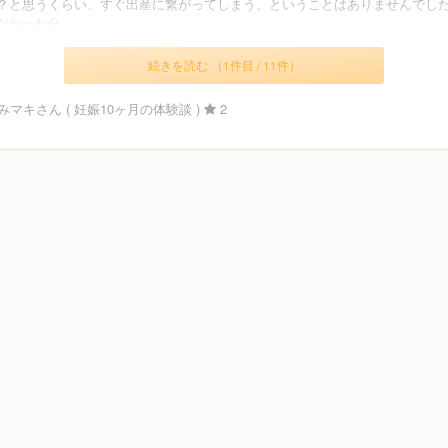
？と思うくらい、すぐ出産に繋がってしまう、ということはありませんでし
かった分、...
続きを読む （1件目 / 11件）
マキさん ( 妊娠10ヶ月の体験談 )
2