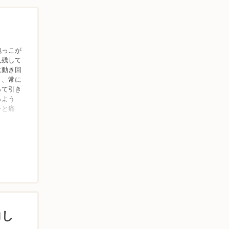
抱っこが
人残して
に動き回
く、常に
って引き
るよう
シと痛
力し