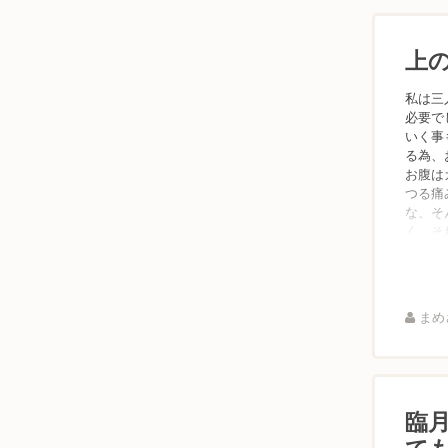
上
私は三
必要で
いく事
る為、
お腹は
つる痛
な、そ
く、そ
まめさ
臨
て