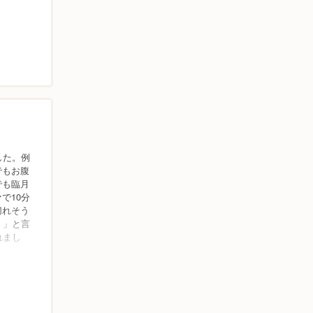
した。例
でもお腹
でも臨月
で10分
切れそう
！」と言
れまし