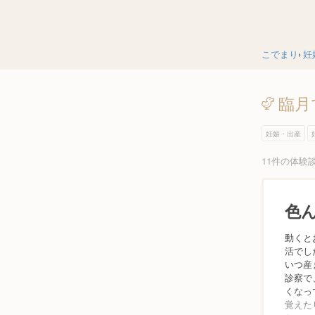
こでまり
妊
臨月
妊娠・出産
11件の体験
色
動くと
活でし
いつ産
診察で
くなっ
覚えた