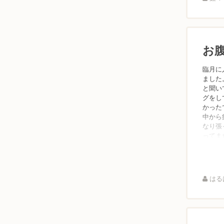
お
臨月に
ました
と聞い
グをし
かった
中から
なり張
ってま
はるは