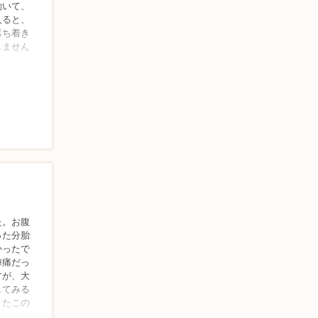
動いて、
入ると、
落ち着き
じません
た。お腹
った分胎
かったで
陣痛だっ
すが、大
してみる
またこの