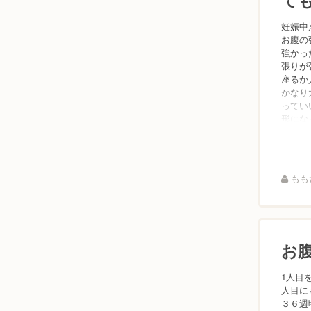
妊娠中
お腹の
強かっ
張りが
座るか
かなり
ってい
形にな
ももた
お
1人目
人目に
３６週