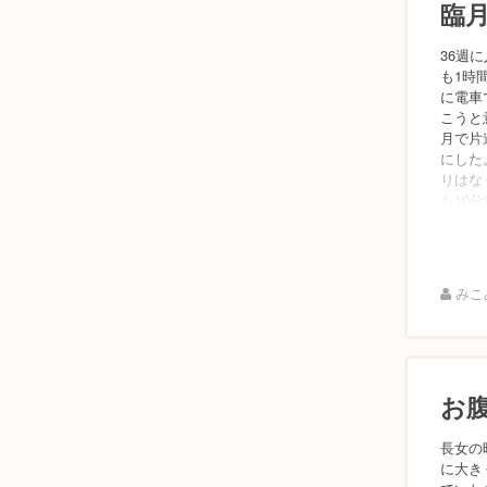
臨
36週
も1時
に電車
こうと
月で片
にした
りはな
も10分
みこみ
お
長女の
に大き