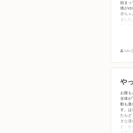
始まっ
痛がゆ
赤ちゃ
ました
でした
lul
や
お腹も
全体が
動も激
す。は
たらど
きな違
と、ち
時期に