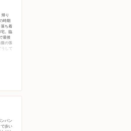
、帰り
の時期
。落ち着
帰宅。臨
で最後
お腹の張
どうして
パンパン
タで歩い