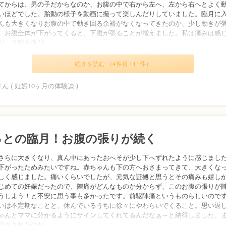
てからは、男の子だからなのか、お腹の中で右から左へ、左から右へとよく
いほどでした。胎動の様子を動画に撮って楽しんだりしていました。臨月に
んも大きくなりお腹の中で動き回る余裕がなくなってきたのか、少し動きが
。お腹全体が下がってくると、下腹が張ることが増えました。私は痛みは感
が、下腹全体が...
続きを読む （4件目 / 11件）
uさん ( 妊娠10ヶ月の体験談 )
っとの臨月！お腹の張りが続く
さらに大きくなり、真ん中にあったおへそが少し下へずれたように感じまし
下がったためみたいですね。赤ちゃんも下の方へおさまってきて、大きくな
しく感じました。痛いくらいでしたが、元気な証拠と思うとその痛みも嬉し
じめての妊娠だったので、陣痛がどんなものか分からず、このお腹の張りが
うしよう！と不安に思う事も多かったです。前駆陣痛というものらしいので
いは不定期なことと、休んでいるうちに徐々にやわらいでくること。思い返
ゃんとママに分かるようにサインしてくれてるんだなぁ～と納得しました。
悩まされたのが...