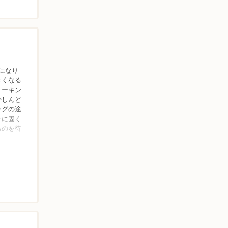
になり
きくなる
ォーキン
かしんど
ングの途
チに固く
るのを待