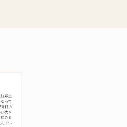
た妊娠生
くなって
7週目の
かが大き
、痛みを
飲んでい