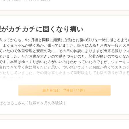
腹がカチカチに固くなり痛い
入ってからも、9ヶ月頃と同様に頻繁に胎動とお腹の張りを一緒に感じるよう
。よく赤ちゃんが動く為か、張っていました。臨月に入るとお腹が一段と大
ていたので体重管理と安産の為に、その日の体調によりますが出来る限りウ
ていました。ただお腹が大きいので動きづらいのと、恥骨が痛いのでなかな
です。本当はゆっくり歩いた方がいいのはわかっていたのですが、ウォーキ
疲れてきて早く家に帰りたいと思い、つい急いで歩くとお腹が痛くてカチカ
ったりしていました。その特は立ち止まって深呼吸をしてお腹の張りが収ま
た歩いていまし...
続きを読む （7件目 / 11件）
るはるこさん ( 妊娠10ヶ月の体験談 )