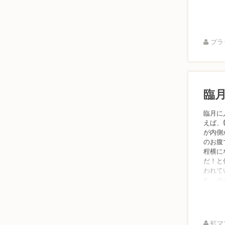
ブラッ
臨
臨月に
えば、
が内側
のお腹
程横に
だ！と
われて
た。その
虹ママ