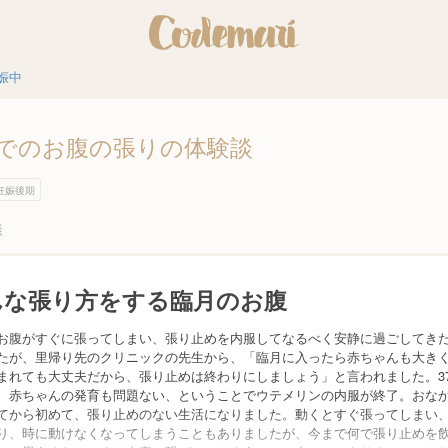
娠中
でのお腹の張りの体験談
妊娠後期
談
んな張り方をする臨月のお腹
お腹がすぐに張ってしまい、張り止めを内服してなるべく安静に過ごしてき
たが、里帰り先のクリニックの先生から、「臨月に入ったら赤ちゃんも大き
まれても大丈夫だから、張り止めは終わりにしましょう」と言われました。3
、赤ちゃんの発育も問題ない、ということでウテメリンの内服が終了。おな
てから初めて、張り止めのない生活になりました。動くとすぐ張ってしまい
り、時に動けなくなってしまうこともありましたが、今まで何で張り止めを