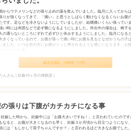
期からウテメリンなどの張り止めの薬を飲んでいました。臨月に入ってから
張りが強くなってきて、「痛い」と思うとしばらく動けなくなるくらいお腹
たです。足などを冷さないようにしていましたが、結構痛いくらい張ってい
強い時には布団などで必ず横になるようにしました。外出中の場合は、椅子
人の通らないところにずれて必ずひと休みするようにしました。臨月になる
大きくなっているので、お腹が張って痛い時にお腹を見るとなぜかうちの子
いました。いつも右の方にお腹がぐっと押されるような感じになります。お
っていたのを見...
続きを読む （3件目 / 11件）
んさん ( 妊娠10ヶ月の体験談 )
腹の張りは下腹がカチカチになる事
を妊娠した時から、妊娠中には「お腹大きいですね！」と言われていたのです
もなると、お腹が大きくなるのも早く、妊娠３か月頃から目立つようになり
頃には「もしかして双子ちゃんですか？」と言われるほど大きなお腹でした