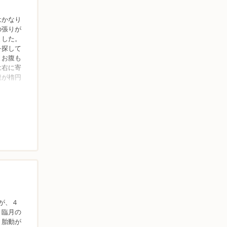
はかなり
の張りが
ました。
を探して
とお腹も
は右に寄
腹が楕円
が、４
、臨月の
。胎動が