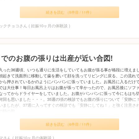
続きを読む （5件目 / 11件）
クチョコさん ( 妊娠10ヶ月の体験談 )
月でのお腹の張りは出産が近い合図!
入った36週頃、いつも通りに生活をしていてもお腹が張る事が格段に増えま
朝起きて洗面所に移動して歯を磨いて顔を洗ってリビングに戻る、この流れ
から押されているかのようにパンパンに張っていました。お風呂に入るだけ
では大仕事！毎日お風呂上りはお腹が張って辛かったので、お風呂後にソファ
なってからドライヤーをしていました。お腹がパンパンに張って今にもはち
何回も思いました・・・。35週の頃の検診でもお腹の張りについて「安静に
いましたが、37週に入ってすぐの検診でも「安静にしてね！」と強く注意さ
時の胎...
続きを読む （6件目 / 11件）
さん ( 妊娠10ヶ月の体験談 )