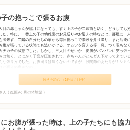
の子の抱っこで張るお腹
人目の赤ちゃんが臨月になっても、すぐ上の子が二歳前と幼く、どうしても
した。特に、一番上の子の幼稚園のお見送りやお迎えの時などは、部屋に一
も出来ず、二階の自分たちの家から毎日抱っこで階段を昇り降り。また活発
お腹が張っている状態でも追いかける、オムツを変える等一息、つく暇もな
カチカチの状態でした。しかし、三人目のせいか、皮膚がパンパンに突っ張
みは無く、とにかく子宮が圧迫されて、赤ちゃんがどんどん下がって来てい
んな張り方でした。お腹周りは痛くないのですが、股関節のあたりがミシミ
れが張りの痛みなの...
続きを読む （2件目 / 11件）
ん ( 妊娠9ヶ月の体験談 )
月にお腹が張った時は、上の子たちにも協
もらいました。