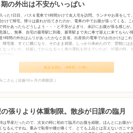
月期の外出は不安がいっぱい
に入った1日目、バス＆電車で1時間かけて友人宅を訪問。ランチやお茶をして
間かけて帰宅。帰りは疲れが出てきたのか、電車の中でお腹が張ってくる。こ
で何かあったらどうしよう・・・と不安がよぎり、余計にお腹が張る感じが
意識し、無事、自宅の最寄駅に到着。最寄駅まで夫に車で迎えに来てもらい
道1時間の外出はムリがあったかなと反省。出産前の電車でのお出かけはこれ
。帰宅後、すぐに横になり、そのまま就寝。しっかり休めたので、翌朝には
くなっていた。妊娠してからなるべく車の運転を控えていたが、37週の時、
程度運転...
続きを読む （8件目 / 11件）
こさん ( 妊娠10ヶ月の体験談 )
腹の張りより体重制限。散歩が日課の臨月
時は早産だったので、次女の時に初めて臨月のお腹を経験。ほんとにお腹が
くなるんですね。重みで恥骨や腰が痛くて、とても上品とは言えないガニマ