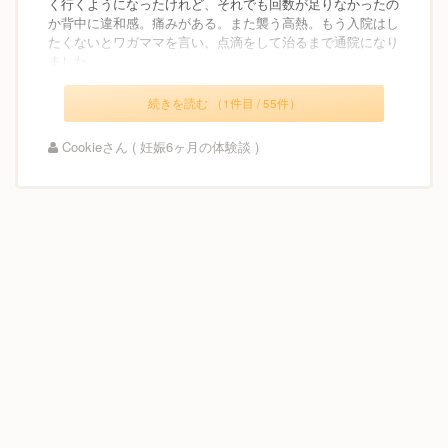
く行くようになったけれど、それでも回数が足りなかったの
か背中に違和感。痛みがある。また襲う高熱。もう入院はし
たくないとワガママを言い、点滴をして治るまで通院になり
ました。
続きを読む （1件目 / 55件）
Cookieさん ( 妊娠6ヶ月の体験談 )