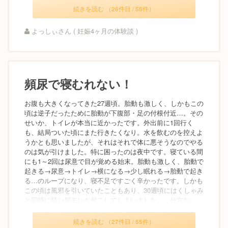
続きを読む （26件目 / 55件）
よっしぃさん ( 妊娠4ヶ月の体験談 )
頻尿で寝むれない！
お腹も大きくなってきた27週頃。胎動も激しく、しかもこの
頃は逆子だったために胎動が下腹部・足の付根付近…。その
せいか、トイレが本当に近かったです。外出前に1回行く
も、結局ついた頃にまた行きたくなり。水を飲むのを控えよ
うかとも思いましたが、それはそれで体に悪そうなのでやる
のは気が引けました。特に困ったのは夜中です。寝ている間
にも1～2回は尿意で目が覚める始末。胎動も激しく、胎動で
起きる→尿意→トイレ→横になる→少し眠れる→胎動で起き
る…のループになり、寝不足ですごく辛かったです。しかも
この頃は風邪を引いていたこともあり、30週頃にはくしゃみ
と同時に軽い尿モレも起こしてしまいました…。仕方な...
続きを読む （27件目 / 55件）