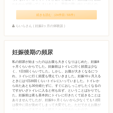
かわからず困ってしまいました。普段の買い出しに行くの...
続きを読む （24件目 / 55件）
らいらさん ( 妊娠2ヶ月の体験談 )
妊娠後期の頻尿
私の頻尿が始まったのはお腹も大きくなりはじめた、妊娠8
ヶ月くらいからでした。妊娠前はトイレに行く頻度は少な
く、1日3回くらいでした。しかし、お腹が大きくなるにつ
れ、トイレに行く頻度も増えていきました。妊娠10ヶ月入る
ときには1日20回くらいトイレにいっていました。トイレか
ら出たあとも30分経たずに、すぐにおしっこがしたくなるの
ですがいざトイレに入ると何も出ず、ということばかりでし
た。妊娠前は夜も基本的にトイレに行きたくて起きることは
ありませんでしたが、妊娠9ヶ月くらいから少なくても1.2回
は夜中に目が覚めてしまって大変でした。ただでさえお腹が
大きくなってきてうまく眠ることができなったので...