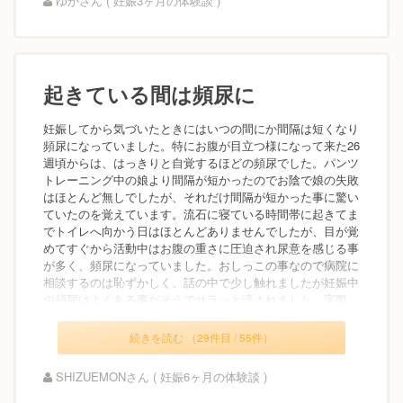
ゆかさん ( 妊娠3ヶ月の体験談 )
起きている間は頻尿に
妊娠してから気づいたときにはいつの間にか間隔は短くなり
頻尿になっていました。特にお腹が目立つ様になって来た26
週頃からは、はっきりと自覚するほどの頻尿でした。パンツ
トレーニング中の娘より間隔が短かったのでお陰で娘の失敗
はほとんど無しでしたが、それだけ間隔が短かった事に驚い
ていたのを覚えています。流石に寝ている時間帯に起きてま
でトイレへ向かう日はほとんどありませんでしたが、目が覚
めてすぐから活動中はお腹の重さに圧迫され尿意を感じる事
が多く、頻尿になっていました。おしっこの事なので病院に
相談するのは恥ずかしく、話の中で少し触れましたが妊娠中
の頻尿はよくある事だそうでサラッと流されました。実際...
続きを読む （29件目 / 55件）
SHIZUEMONさん ( 妊娠6ヶ月の体験談 )