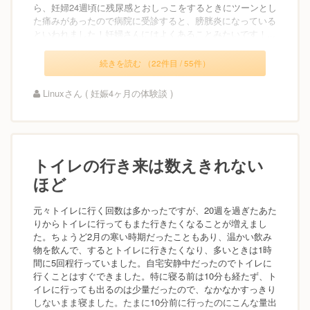
ら、妊婦24週頃に残尿感とおしっこをするときにツーンとし
た痛みがあったので病院に受診すると、膀胱炎になっている
といわれました！妊婦さんにはよくあることみたいです！...
続きを読む （22件目 / 55件）
Linuxさん ( 妊娠4ヶ月の体験談 )
トイレの行き来は数えきれない
ほど
元々トイレに行く回数は多かったですが、20週を過ぎたあた
りからトイレに行ってもまた行きたくなることが増えまし
た。ちょうど2月の寒い時期だったこともあり、温かい飲み
物を飲んで、するとトイレに行きたくなり、多いときは1時
間に5回程行っていました。自宅安静中だったのでトイレに
行くことはすぐできました。特に寝る前は10分も経たず、ト
イレに行っても出るのは少量だったので、なかなかすっきり
しないまま寝ました。たまに10分前に行ったのにこんな量出