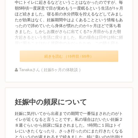
中にトイレに起きるなどということはなかったのですが、毎
朝5時頃一度尿意で目が覚めもう一度眠るという生活が1ヶ月
ほど続きました。寝る前の水分摂取を控えるなどしてみまし
たが効果はなく、妊娠期間中はよくあることという情報もあ
ったので諦めていたら身体が慣れたのか1ヶ月ほどで落ち着
きました。しかしお腹がさらに出てくる7ヶ月目からまた朝
方起きるという生活に戻りました。私の場合は日中は特に頻
尿に困ることはなく就寝中のみだったため、この時も寝る...
続きを読む （15件目 / 55件）
Tanakaさん ( 妊娠5ヶ月の体験談 )
妊娠中の頻尿について
妊娠に気付いてから出産までの期間で一番悩まされたのがト
イレが近くなると言うことです。私の場合はだいたい妊娠２
８週ぐらいから頻尿に悩まされました。1時間に１回はトイ
レにいきたくなったり、さっき行ったのにまた行きたくなる
とういうのが産まれるまで続きました。特に辛いのが出掛け