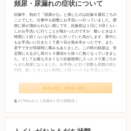
頻尿・尿漏れの症状について
妊娠中、初めて『頻尿かな』と感じたのは妊娠８週目ごろの
ことでした。仕事中も頻繁にお手洗いへ行っていました。膀
胱に尿が溜められない感じです。妊娠前は１日に３回くらい
しかお手洗いに行くことが無かったのですが、酷いときは１
時間に１回くらいお手洗いに行っていた気がします。夜中に
もお手洗いに行きたくて度々目が覚め辛かったです。また、
若干ですが排尿時に痛みもありました。この時の頻尿は、安
定期に入る少し前の１４週頃から徐々に無くなっていきまし
た。そしてお腹も大きくなり妊娠後期に入った３０週ごろか
らまた頻尿になりました。お手洗いに行く回数も初期の頃と
同様、酷いときには１時間に１回ペースでお手洗いに行っ
て...
続きを読む （8件目 / 55件）
ri17kikoさん ( 妊娠4ヶ月の体験談 )
トイレがおともだち状態