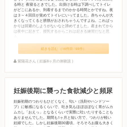
る時と 夜寝るときでした。出掛ける時は下調べしてトイレ
がどこにあるか、到着するまでのかかる時間とかですね。夜
は３～４回目が覚めてトイレにいってました。赤ちゃんが大
きくなってくると膀胱がおされちゃうんですよね。こればっ
かりは回避のしようがないなと諦めてました。産まれてから
は夜中に起きて、授乳するからこれは起きる練習だなと思
う...
続きを読む （16件目 / 55件）
紫陽花さん ( 妊娠8ヶ月の体験談 )
妊娠後期に襲った食欲減少と頻尿
妊娠初期のつわりもひどくなく、匂い（洗剤やハンドソー
プ）に敏感になるくらいで、吐き気もほぼほぼなく胃がムカ
ムカし「おえっ」となるくらいで実際に吐いたりすることも
ありませんでした。期間も1ヶ月と短い方で、つわりが軽い
妊婦でした。しかし妊娠後期30週頃、そろそろお腹も大きく