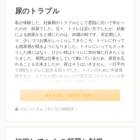
尿のトラブル
私が体験した、妊娠期のトラブルとして悪阻に次いで辛かっ
たのが、頻尿でした。元々、トイレは近い方でしたが、妊娠
による頻尿かもと感じたのは、20週の時です。安定期に入
り、少しづつお腹がふっくらしてきたころ、トイレに行って
も残尿感が残るようになりました。トイレにいってもスッキ
リした感じはなく、ひどい時はトイレに30分毎に行きたくな
りました。昼間は仕事をしていて動いているため、尿意を忘
れることも出来ましたが、夜はそうはいきません。一日平均
で3回もトイレに起きる日々でした。トイレのために中途覚
醒すると、なかなか寝られないので寝不足になりながら仕事
をする日々でした。頻尿は子宮が膀胱を圧迫して起こって...
続きを読む （32件目 / 55件）
のんべーさん ( 6ヶ月の体験談 )