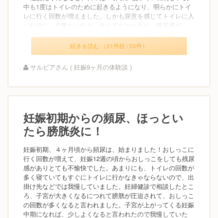
中も1度はトイレのために起きるようになり、明らかにトイ
レに行く回数が増えました。しかも尿意を感じてトイレに入
ったのに、少量だったり、全くでなかったり、残尿感が...
続きを読む （21件目 / 55件）
サルビアさん ( 妊娠9ヶ月の体験談 )
妊娠初期からの頻尿、ほっとい
たら膀胱炎に！
妊娠初期、４ヶ月頃から頻尿は、始まりました！おしっこに
行く回数が増えて、妊娠12週の頃からおしっこをしても残尿
感がありとても不愉快でした。あまりにも、トイレの回数が
多く寝ていてもすぐにトイレに行かなきゃならないので、出
掛け先などでは我慢していました。妊婦健診で相談したとこ
ろ、子宮が大きくなるにつれて膀胱が圧迫されて、おしっこ
の回数が多くなると言われました。子宮が上がってくる妊娠
中期になれば、少しよくなると言われたので我慢していた