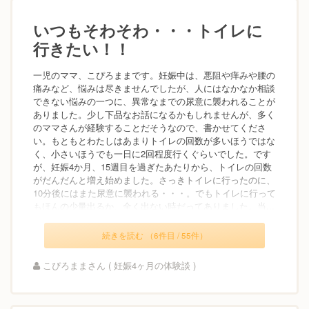
いつもそわそわ・・・トイレに
行きたい！！
一児のママ、こぴろままです。妊娠中は、悪阻や痒みや腰の
痛みなど、悩みは尽きませんでしたが、人にはなかなか相談
できない悩みの一つに、異常なまでの尿意に襲われることが
ありました。少し下品なお話になるかもしれませんが、多く
のママさんが経験することだそうなので、書かせてくださ
い。もともとわたしはあまりトイレの回数が多いほうではな
く、小さいほうでも一日に2回程度行くぐらいでした。です
が、妊娠4か月、15週目を過ぎたあたりから、トイレの回数
がだんだんと増え始めました。さっきトイレに行ったのに、
10分後にはまた尿意に襲われる・・・。でもトイレに行って
もほんの少量出るか、全く出ない時だってありました。当...
続きを読む （6件目 / 55件）
こぴろままさん ( 妊娠4ヶ月の体験談 )