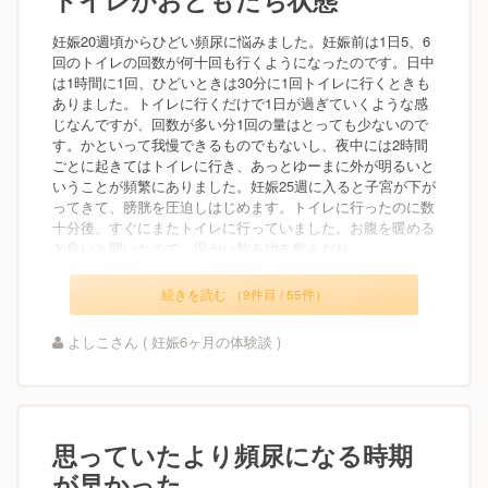
妊娠20週頃からひどい頻尿に悩みました。妊娠前は1日5、6
回のトイレの回数が何十回も行くようになったのです。日中
は1時間に1回、ひどいときは30分に1回トイレに行くときも
ありました。トイレに行くだけで1日が過ぎていくような感
じなんですが、回数が多い分1回の量はとっても少ないので
す。かといって我慢できるものでもないし、夜中には2時間
ごとに起きてはトイレに行き、あっとゆーまに外が明るいと
いうことが頻繁にありました。妊娠25週に入ると子宮が下が
ってきて、膀胱を圧迫しはじめます。トイレに行ったのに数
十分後、すぐにまたトイレに行っていました。お腹を暖める
と良いと聞いたので、温かい飲み物を飲んだり、...
続きを読む （9件目 / 55件）
よしこさん ( 妊娠6ヶ月の体験談 )
思っていたより頻尿になる時期
が早かった