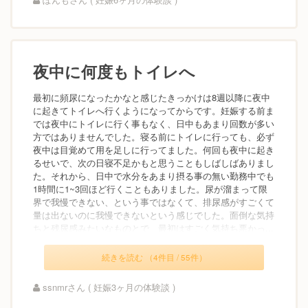
夜中に何度もトイレへ
最初に頻尿になったかなと感じたきっかけは8週以降に夜中
に起きてトイレへ行くようになってからです。妊娠する前ま
では夜中にトイレに行く事もなく、日中もあまり回数が多い
方ではありませんでした。寝る前にトイレに行っても、必ず
夜中は目覚めて用を足しに行ってました。何回も夜中に起き
るせいで、次の日寝不足かもと思うこともしばしばありまし
た。それから、日中で水分をあまり摂る事の無い勤務中でも
1時間に1~3回ほど行くこともありました。尿が溜まって限
界で我慢できない、という事ではなくて、排尿感がすごくて
量は出ないのに我慢できないという感じでした。面倒な気持
ちと残尿感みたいなものとで、最初はすごく気持ち悪かっ...
続きを読む （4件目 / 55件）
ssnmrさん ( 妊娠3ヶ月の体験談 )