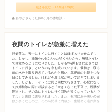
続きを読む （25件目 / 55件）
あやかさん ( 妊娠8ヶ月の体験談 )
夜間のトイレが急激に増えた
妊娠前は、夜中にトイレに行くことはほぼありませんでし
た。しかし、妊娠4ヶ月に入った頃くらいから、毎晩トイレ
で目覚めるようになりました。しかも2時間おきに起きては
トイレに行き、というのを今も続いています。最初は、寝る
前の水分を取り過ぎているのかと思い、就寝前のお茶を少な
目にしてみました。けれど今度は喉が乾いて起きてしまいま
した。しかも、トイレには同じ回数で行きます。心配になっ
て妊婦検診の際に相談すると「大きくなった子宮で、膀胱が
圧迫され、その為にトイレに行く回数が多くなっているんで
すよ」と医師に説明されました。また、夜間にお手洗いの回
数が多くなるのは、その時間帯に内蔵が一生懸命ろ過作業を
し...