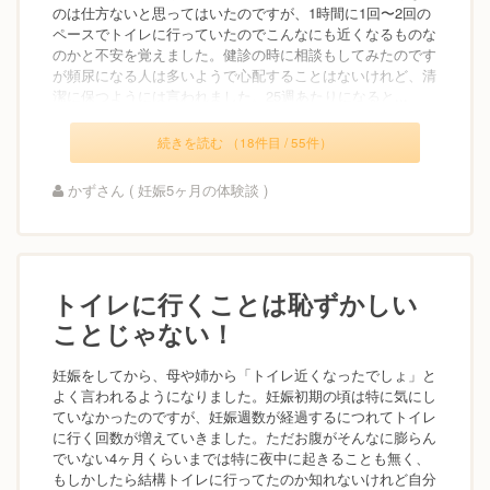
のは仕方ないと思ってはいたのですが、1時間に1回〜2回の
ペースでトイレに行っていたのでこんなにも近くなるものな
のかと不安を覚えました。健診の時に相談もしてみたのです
が頻尿になる人は多いようで心配することはないけれど、清
潔に保つようには言われました。25週あたりになると...
続きを読む （18件目 / 55件）
かずさん ( 妊娠5ヶ月の体験談 )
トイレに行くことは恥ずかしい
ことじゃない！
妊娠をしてから、母や姉から「トイレ近くなったでしょ」と
よく言われるようになりました。妊娠初期の頃は特に気にし
ていなかったのですが、妊娠週数が経過するにつれてトイレ
に行く回数が増えていきました。ただお腹がそんなに膨らん
でいない4ヶ月くらいまでは特に夜中に起きることも無く、
もしかしたら結構トイレに行ってたのか知れないけれど自分