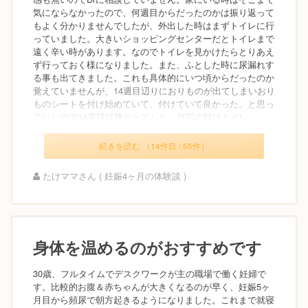
気にならなかったので、何週目からだったのかは振り返って
もよく分かりませんでしたが、外出した時はまずトイレに行
っていました。大きいショッピングセンターだとトイレまで
遠く辛い時があります。なのでトイレを見かけたらとりあえ
ず行っておく様になりました。また、ふとした時に尿漏れす
る事も出てきました。これも具体的にいつ頃からだったのか
覚えていませんが、14週目辺りにおりものが出てしまいおり
ものシートを付け始めていて、付けていて良かった。と思っ
ていたので14週目以降からでした。自宅の時はトイレ...
続きを読む （14件目 / 55件）
たけママさん ( 妊娠4ヶ月の体験談 )
身体を温めるのがおすすめです
30歳、フルタイムでデスクワークが主の職場で働く妊婦で
す。比較的お腹＆赤ちゃんが大きくなるのが早く、妊娠5ヶ
月目から頻尿で朝方起きるようになりました。これまで就寝