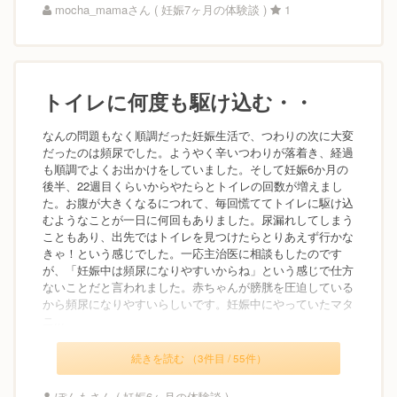
mocha_mamaさん ( 妊娠7ヶ月の体験談 )
1
トイレに何度も駆け込む・・
なんの問題もなく順調だった妊娠生活で、つわりの次に大変
だったのは頻尿でした。ようやく辛いつわりが落着き、経過
も順調でよくお出かけをしていました。そして妊娠6か月の
後半、22週目くらいからやたらとトイレの回数が増えまし
た。お腹が大きくなるにつれて、毎回慌ててトイレに駆け込
むようなことが一日に何回もありました。尿漏れしてしまう
こともあり、出先ではトイレを見つけたらとりあえず行かな
きゃ！という感じでした。一応主治医に相談もしたのです
が、「妊娠中は頻尿になりやすいからね」という感じで仕方
ないことだと言われました。赤ちゃんが膀胱を圧迫している
から頻尿になりやすいらしいです。妊娠中にやっていたマタ
ニ...
続きを読む （3件目 / 55件）
ぽんもさん ( 妊娠6ヶ月の体験談 )