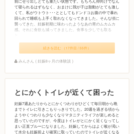
前にせり出しとても重たい状態です。もちろん仰向けでなん
て寝られるはずもなく、おまけに我が子は胎動がとても激し
くて、私がウトウト･･･ととしてもドンドコお腹の中で暴れ
回られて睡眠も上手く取れなくなってきました。そんな頃に
襲ってきた、妊娠初期に味わったようなあの胃のムカムカ
感。それに食欲も減ってきました。食事を少しでも取る
と、...
続きを読む （17件目 / 55件）
みんさん ( 妊娠8ヶ月の体験談 )
とにかくトイレが近くて困った
妊娠7週あたりからとにかくつわりがひどくて毎日朝から晩
までトイレに引きこもりっきりでした。20週を過ぎる頃から
ようやくつわりも少なくなりマタニティライフが楽しめると
思っていたのですが、今度はトイレがとにかく近くなってし
まい正直ブルーになりました。妊娠してからはよく喉が渇い
て水分も妊娠前より確実に取っていたのでトイレが近くなる