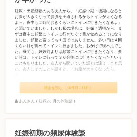
妊娠・出産経験のある友人から、「妊娠中期・後期になると
お腹が大きくなって膀胱を圧迫されるからトイレが近くなる
よ～。夜中も２時間おきくらいにトイレに行きたくなるよ」
と聞いていました。しかし私の場合は、妊娠７週頃から、ま
ずは夜中に頻繁にトイレに行きたくて目が覚めるようになり
ました。頻繁と言っても１度ではありません。多い日は４回
くらい目が覚めてトイレに行きました。おかげで寝不足でし
た。昼間も、妊娠前よりは頻繁にトイレに行きたくなり、多
い時は、トイレに行って３０分後には行きたくなったという
こともありました。友人から聞いていた話とは違う！？と思
い、友人にそのことを話すと、「お腹が大きくなったら、
さ...
続きを読む （10件目 / 55件）
あんさん ( 妊娠2ヶ月の体験談 )
妊娠初期の頻尿体験談