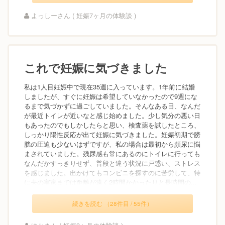
よっしーさん ( 妊娠7ヶ月の体験談 )
これで妊娠に気づきました
私は1人目妊娠中で現在35週に入っています。1年前に結婚
しましたが、すぐに妊娠は希望していなかったので9週にな
るまで気づかずに過ごしていました。そんなある日、なんだ
が最近トイレが近いなと感じ始めました。少し気分の悪い日
もあったのでもしかしたらと思い、検査薬を試したところ、
しっかり陽性反応が出て妊娠に気づきました。妊娠初期で膀
胱の圧迫も少ないはずですが、私の場合は最初から頻尿に悩
まされていました。残尿感も常にあるのにトイレに行っても
なんだかすっきりせず、普段と違う状況に戸惑い、ストレス
を感じました。出かけてもコンビニを探すのに苦労して、特
に夫の実家までは距離が遠く2時間かかったりと長時間の...
続きを読む （28件目 / 55件）