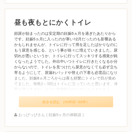
昼も夜もとにかくトイレ
頻尿が始まったのは安定期の妊娠5ヵ月を過ぎたあたりから
です。妊娠5ヵ月に入ったのが寒い12月だったのも影響ある
かもしれませんが、トイレに行って用を足したばかりなのに
もう尿意を感じる、という事が徐々に増えていきました。尿
切れが悪いというか、トイレに行ってスッキリする感覚が鈍
くなったようでした。外出中いつトイレに行きたくなるか分
からないので、トイレを見つけたら尿意がなくても必ず立ち
寄るようにして、尿漏れパッドや替えの下着も必需品になり
ました。妊娠8ヵ月ごろからは夜も頻繁にトイレで目が覚め
てました。毎晩2～3回はトイレに立っていたと思います。体
重が増えすぎないように空腹時はひたすらルイボスティ...
続きを読む （30件目 / 55件）
おっぴっぴさん ( 妊娠5ヶ月の体験談 )