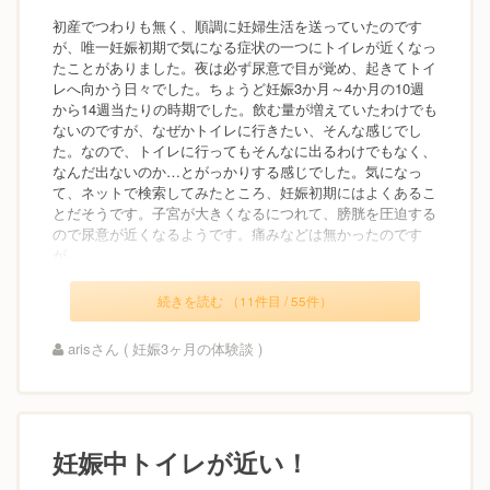
初産でつわりも無く、順調に妊婦生活を送っていたのです
が、唯一妊娠初期で気になる症状の一つにトイレが近くなっ
たことがありました。夜は必ず尿意で目が覚め、起きてトイ
レへ向かう日々でした。ちょうど妊娠3か月～4か月の10週
から14週当たりの時期でした。飲む量が増えていたわけでも
ないのですが、なぜかトイレに行きたい、そんな感じでし
た。なので、トイレに行ってもそんなに出るわけでもなく、
なんだ出ないのか…とがっかりする感じでした。気になっ
て、ネットで検索してみたところ、妊娠初期にはよくあるこ
とだそうです。子宮が大きくなるにつれて、膀胱を圧迫する
ので尿意が近くなるようです。痛みなどは無かったのです
が、...
続きを読む （11件目 / 55件）
arisさん ( 妊娠3ヶ月の体験談 )
妊娠中トイレが近い！