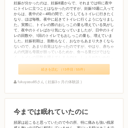
妊娠が分かったのは、妊娠8週からで、それまでは特に夜中
にトイレに立つことはなかったのですが、妊娠10週に入って
からは、夜中の2～4時の間で、どうしてもトイレに行きたく
なり、ほぼ毎晩、夜中に起きてトイレに行くようになりまし
た。実際に、トイレの際のおしっこの量も増えている気がし
て、夜中のトイレばかり気になっていましたが、日中のトイ
レの回数や、1回のトイレでもおしっこの量も、増えていま
した。妊娠初期は、胎動もなく、おなかもあまり大きくなら
ないので、あまり自覚はなかったのですが、やはり、赤ちゃ
んの代謝も母親が担っているためか、食べる量だけではな
く、トイレの回数も増えてしまうのは、しょうがないかな...
続きを読む （13件目 / 55件）
fukuyasu85さん ( 妊娠3ヶ月の体験談 )
今までは眠れていたのに
頻尿は起こると思っていたので今の所、特に痛みも強い残尿
感も無いのでDrに相談していません。家にいる時はそこまで