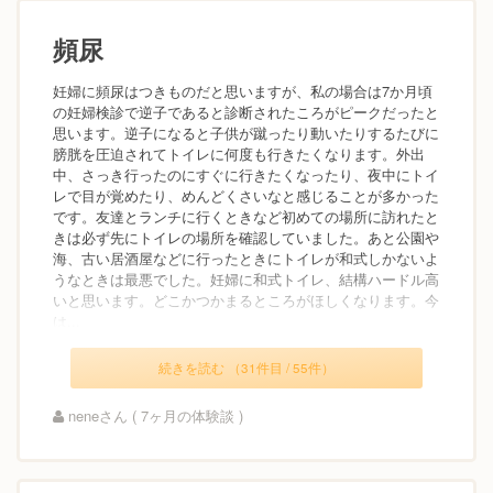
頻尿
妊婦に頻尿はつきものだと思いますが、私の場合は7か月頃
の妊婦検診で逆子であると診断されたころがピークだったと
思います。逆子になると子供が蹴ったり動いたりするたびに
膀胱を圧迫されてトイレに何度も行きたくなります。外出
中、さっき行ったのにすぐに行きたくなったり、夜中にトイ
レで目が覚めたり、めんどくさいなと感じることが多かった
です。友達とランチに行くときなど初めての場所に訪れたと
きは必ず先にトイレの場所を確認していました。あと公園や
海、古い居酒屋などに行ったときにトイレが和式しかないよ
うなときは最悪でした。妊婦に和式トイレ、結構ハードル高
いと思います。どこかつかまるところがほしくなります。今
は...
続きを読む （31件目 / 55件）
neneさん ( 7ヶ月の体験談 )