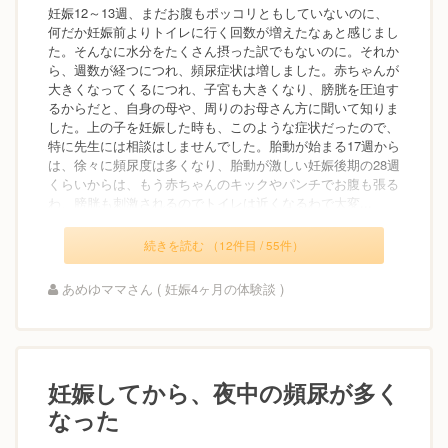
妊娠12～13週、まだお腹もポッコリともしていないのに、
何だか妊娠前よりトイレに行く回数が増えたなぁと感じまし
た。そんなに水分をたくさん摂った訳でもないのに。それか
ら、週数が経つにつれ、頻尿症状は増しました。赤ちゃんが
大きくなってくるにつれ、子宮も大きくなり、膀胱を圧迫す
るからだと、自身の母や、周りのお母さん方に聞いて知りま
した。上の子を妊娠した時も、このような症状だったので、
特に先生には相談はしませんでした。胎動が始まる17週から
は、徐々に頻尿度は多くなり、胎動が激しい妊娠後期の28週
くらいからは、もう赤ちゃんのキックやパンチでお腹も張る
わ、膀胱も刺激されるのでトイレは近くなるわで大変...
続きを読む （12件目 / 55件）
あめゆママさん ( 妊娠4ヶ月の体験談 )
妊娠してから、夜中の頻尿が多く
なった