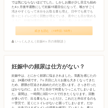
では気にならないほどでした。しかしお腹が少し目立ち始め
た4ヶ月後半週数にして妊娠15週目位になって、喉がすごく
渇きやすくなって水分をお取る量も増え、日中でも夜でも
徐々にトイレに行く回数が増えていき、夜中にも目が覚める
ように。妊娠24週目位になると、夜中に多いときは3回ほ...
続きを読む （19件目 / 55件）
いっくんさん ( 妊娠4ヶ月の体験談 )
妊娠中の頻尿は仕方がない？
妊娠中は、とにかく頻尿に悩まされました。気配を感じたの
は、24週の頃です。7ヶ月目に入りお腹も大きくなってきた
ため、膀胱が圧迫され始めたのだと思います。さっき行った
ばかりなのに、また?!と自分で何度もつっこんでしまいまし
た。昼間は、一時間に3回ペースで行きたくなります。回数
が多いので、出る量もちょっとだけ。これだと外出するのも
一苦労で、近くにトイレがないと困ってしまいます。だか
ら、出先ではまずトイレの場所を確認していました。夜は、