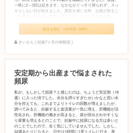
一晩に2～3回は起きます。なかなかぐっすり寝られず、スッ
キリしない日が続きました。尿意を感じる時、お腹が張るこ
とも多かったため、我慢せずこまめにトイレに行きお腹...
続きを読む （20件目 / 55件）
きいさん ( 妊娠7ヶ月の体験談 )
安定期から出産まで悩まされた
頻尿
私が、もしかして頻尿？と感じたのは、ちょうど安定期（16
週）に入った頃でした。水分を摂りすぎたせいかなと思い水
分を控えても、これまでよりトイレの回数が増えましたが、
調べてみると、妊娠すると血流量が一気に増え、肝機能が活
性化され、肝機能の働きが高まると、尿が排出されやすくな
り尿量も増えるとのことで、妊娠中に頻尿になる方は多いと
のことでしたので、全く気にしていませんでした。しかし、
32週あたりになると、日中は1時間に1度トイレに行き、夜