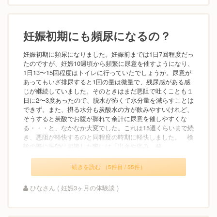
妊娠初期にも頻尿になるの？
妊娠初期に頻尿になりました。妊娠前までは1日7回程度だっ
たのですが、妊娠10週頃から頻繁に尿意を催すようになり、
1日13〜15回程度はトイレに行っていたでしょうか。尿意が
あってもいざ排尿すると1回の量は微量で、残尿感がある感
じが継続していました。そのときはまだ悪阻で吐くことも１
日に2〜3度あったので、脱水が怖くて水分量を減らすことは
できず。また、摂る水分も炭酸水の方が飲みやすいけれど、
そうすると炭酸でお腹が膨れて余計に尿意を催しやすくな
る・・・と、なかなか大変でした。これは15週くらいまで続
き、悪阻が軽快するのと同程度の時期に軽快しました。 検
診の際に医師に相談した際には「出血や痛み、発...
続きを読む （5件目 / 55件）
ひなさん ( 妊娠3ヶ月の体験談 )