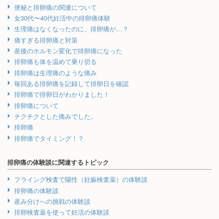
便秘と排卵痛の関連について
女30代〜40代妊活中の排卵痛体験
生理痛はなくなったのに、排卵痛が…？
痛すぎる排卵痛と対策
産後のホルモン変化で排卵痛になった
排卵痛も体を温めて乗り切る
排卵痛は生理痛のような痛み
毎回ある排卵痛を記録して排卵日を確認
排卵痛で排卵日がわかりました！
排卵痛について
チクチクとした痛みでした。
排卵痛
排卵痛でタイミング！？
排卵痛の体験談に関連するトピック
フライング検査で陽性（妊娠検査薬）の体験談
排卵痛の体験談
産み分けへの挑戦の体験談
排卵検査薬を使って妊活の体験談