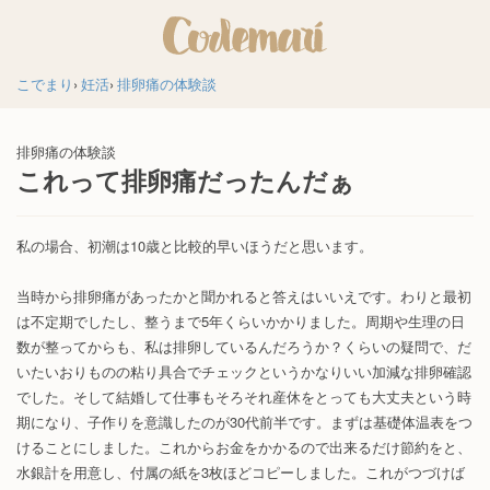
こでまり
妊活
排卵痛の体験談
排卵痛の体験談
これって排卵痛だったんだぁ
私の場合、初潮は10歳と比較的早いほうだと思います。
当時から排卵痛があったかと聞かれると答えはいいえです。わりと最初
は不定期でしたし、整うまで5年くらいかかりました。周期や生理の日
数が整ってからも、私は排卵しているんだろうか？くらいの疑問で、だ
いたいおりものの粘り具合でチェックというかなりいい加減な排卵確認
でした。そして結婚して仕事もそろそれ産休をとっても大丈夫という時
期になり、子作りを意識したのが30代前半です。まずは基礎体温表をつ
けることにしました。これからお金をかかるので出来るだけ節約をと、
水銀計を用意し、付属の紙を3枚ほどコピーしました。これがつづけば