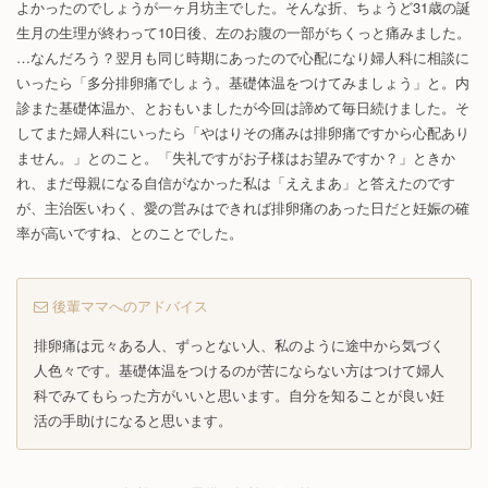
よかったのでしょうが一ヶ月坊主でした。そんな折、ちょうど31歳の誕
生月の生理が終わって10日後、左のお腹の一部がちくっと痛みました。
…なんだろう？翌月も同じ時期にあったので心配になり婦人科に相談に
いったら「多分排卵痛でしょう。基礎体温をつけてみましょう」と。内
診また基礎体温か、とおもいましたが今回は諦めて毎日続けました。そ
してまた婦人科にいったら「やはりその痛みは排卵痛ですから心配あり
ません。」とのこと。「失礼ですがお子様はお望みですか？」ときか
れ、まだ母親になる自信がなかった私は「ええまあ」と答えたのです
が、主治医いわく、愛の営みはできれば排卵痛のあった日だと妊娠の確
率が高いですね、とのことでした。
後輩ママへのアドバイス
排卵痛は元々ある人、ずっとない人、私のように途中から気づく
人色々です。基礎体温をつけるのが苦にならない方はつけて婦人
科でみてもらった方がいいと思います。自分を知ることが良い妊
活の手助けになると思います。