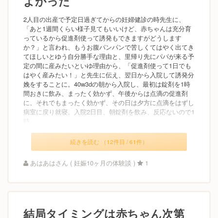
よかった
2人目の出産で予定日過ぎてからの妊婦健診の時先生に、
「あと1週間くらい様子見てもいいけど、赤ちゃんは充分育
っているから促進剤使って誘発もできますがどうします
か？」と言われ、もうお腹パンパンで苦しくてはやく出てき
てほしいとゆう自分勝手な理由と、里帰り先にパパが来る予
定の間に産みたいといゆ理由から、「促進剤使って1日でも
はやく産みたい！」と先生に伝え、翌日から入院して誘発分
娩をすることに。40w3dの朝から入院し、最初は錠剤を1時
間おきに飲み、まったく効かず、午後からは点滴の促進剤
に。それでもまったく効かず、その日は夕方に点滴をはずし
病室に戻り就寝。入院2日目、朝錠剤を飲み、反応ないので1
時...
続きを読む （12件目 / 61件）
あはあはさん ( 妊娠10ヶ月の体験談 )
1
結局タイミングは赤ちゃん次第