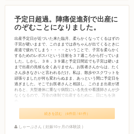
予定日超過。陣痛促進剤で出産に
のぞむことになりました。
出産予定日が近づいた来た臨月、柔らかくなってくるはずの
子宮が硬いままで、このままでは赤ちゃんが出てくるときに
産道で疲れてしまう・・・・ということで、子宮を柔らかく
するためのレボスパという注射を３７週ころから打っていま
した。しかし、３８，３９週と予定日間近でも子宮は硬いま
まで出産の兆候も全くありません。お医者さんからは、たく
さん歩きなさいと言われるだけ。私は、散歩やスクワットを
頑張りましたが何も変わらぬまま、あっという間に予定日を
過ぎました。そこでお医者さんと相談し、このまま出産が遅
れると、大型連休に重なり病院にいる先生や看護師さんが少
なくなるので、万全の体制で出産するために、日にちを決
め...
続きを読む （6件目 / 61件）
しゃーぷさん ( 妊娠10ヶ月の体験談 )