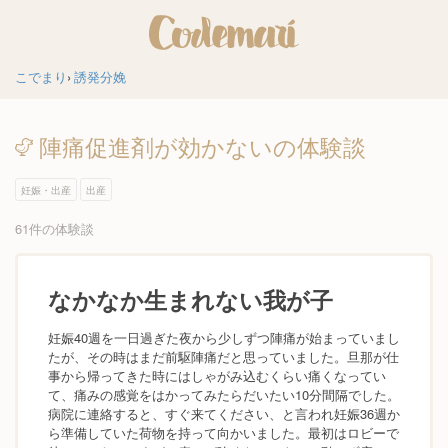
こでまり
誘発分娩
陣痛促進剤が効かないの体験談
妊娠・出産
出産
61件の体験談
なかなか生まれない我が子
妊娠40週を一日過ぎた夜から少しずつ陣痛が始まっていまし
たが、その時はまだ前駆陣痛だと思っていました。旦那が仕
事から帰ってきた時にはしゃがみ込むくらい痛くなってい
て、痛みの感覚をはかってみたらだいたい10分間隔でした。
病院に連絡すると、すぐ来てください、と言われ妊娠36週か
ら準備していた荷物を持って向かいました。最初はロビーで