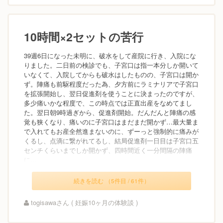
10時間×2セットの苦行
39週6日になった未明に、破水をして産院に行き、入院にな
りました。二日前の検診でも、子宮口は指一本分しか開いて
いなくて、入院してからも破水はしたものの、子宮口は開か
ず。陣痛も前駆程度だった為、夕方前にラミナリアで子宮口
を拡張開始し、翌日促進剤を使うことに決まったのですが、
多少痛いかな程度で、この時点では正直出産をなめてまし
た。翌日朝9時過ぎから、促進剤開始。だんだんと陣痛の感
覚も狭くなり、痛いのに子宮口はまだまだ開かず…最大量ま
で入れてもお産全然進まないのに、ずーっと強制的に痛みが
くるし、点滴に繋がれてるし、結局促進剤一日目は子宮口五
センチくらいまでしか開かず、四時間近く一分間隔の陣痛
に...
続きを読む （5件目 / 61件）
togisawaさん ( 妊娠10ヶ月の体験談 )