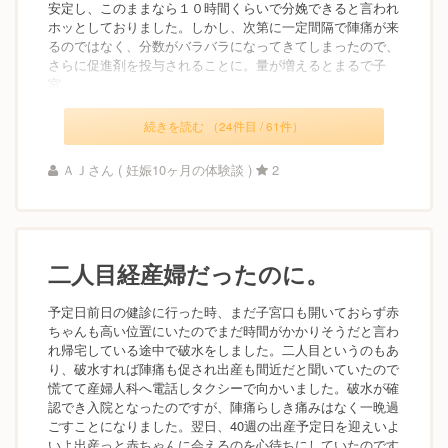
安定し、このままなら１０時間くらいで分娩できると言われ
ホッとしておりました。しかし、次第に一定間隔で陣痛が来
るのではなく、分数がバラバラになってきてしまったので、
さらに促進剤を投与されることに。量が増えるとまるで子
宮...
続きを読む （24件目 / 61件）
ＡＪさん ( 妊娠10ヶ月の体験談 )
2
二人目経産婦だったのに。
予定日前日の健診に行った時、まだ子宮口も開いておらず赤
ちゃんも高い位置にいたのでまだ時間がかかりそうだと言わ
れ帰宅している途中で破水をしました。二人目というのもあ
り、破水すれば陣痛も促され出産も間近だと聞いていたので
慌てて産婦人科へ電話しタクシーで向かいました。破水が確
認でき入院となったのですが、陣痛らしき痛みはなく一晩過
ごすことになりました。翌日、40週の出産予定日を迎えいよ
いよ出産っと赤ちゃんに会えるのを心待ちにしていたのです