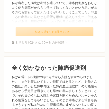
私が出産した病院は友達が通っていて、陣痛促進剤をわりと
よく使う病院だからもし使って欲しくないとかいう思いがあ
るのなら前もって伝えたほうがいいということでした。37週
ころに出産の方法などを希望を用紙に記入して先生に伝える
ときがあり、陣痛促進剤についての考えを書く欄もありま...
続きを読む （18件目 / 61件）
ミサミサ1024さん ( 0ヶ月の体験談 )
全く効かなかった陣痛促進剤
私は40週6日の検診の時に先生から入院をすすめられまし
た。「まだお腹にいてもいい時期ではあるけれど、お母さん
の血圧が高いと妊娠中毒症（妊娠高血圧症候群）の可能性も
あるから予定日は過ぎてるし早めに産みましょう」とのこと
で、その日のうちに入院し子宮口を開くためのバルーンを入
れる処置をしてもらいました。そのまま陣痛が来る場合もあ
るそうですが私は強めの生理痛程度の波があったものの長く