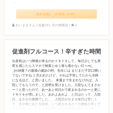
で...
続きを読む （27件目 / 61件）
れいままさん ( 妊娠10ヶ月の体験談 )
2
促進剤フルコース！辛すぎた時間
出産前はいつ陣痛が来るのかドキドキして、毎日少しでも異
変を感じたらスマホで検索とゆう落ち着かない日々m(_
_)m38週？の最後の健診の時、先生には まだまだ子宮口開い
てないですね と言われたけど、それは予習してたから冷静
になるほど、と思いました。 来週まで生まれなければ、入
院してもらうので、と説明を受けました。入院なんてまさか
ー！と思ったので、あーあと何日かで産まれるのかーと更に
ドキドキが増しました。あれよあれよ、と日はたって、入院
日。まさかの展開でした、、入院日がせまる毎日は苦しく
て、夫や母にあたる始末。いつ産まれるの？の連絡が辛くて
泣きわめいたことも！笑入院したら促進剤を使うのは知...