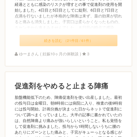
経過とともに感染のリスクが増すとの事で促進剤の使用を開
始しました。4日目と5日目としてに錠剤、6日目と7日目と
点滴を行ないましたが本格的な陣痛は来ず、薬の効果が切れ
ると痛みも消失しました。子宮口は柔らかくなったものの、
５センチから進まみませんでした。８日目の時点で感染...
続きを読む （21件目 / 61件）
ゆーまさん ( 妊娠10ヶ月の体験談 )
3
促進剤をやめると止まる陣痛
胎盤機能低下のため、陣痛促進剤を使い出産しました。最初
の投与日は金曜日。朝8時前には病院に入り、検査の後9時前
には投与開始。計画分娩が決まった日からネットで促進剤に
ついて調べまくっていました。大半の記事に書かれていたの
は、自然陣痛より痛みが強いらしいということ。私も覚悟を
して促進剤に挑みました。投与から1時間しないうちに腰の
あたりにズーンとした痛みと、子宮がキューっとなる感じが