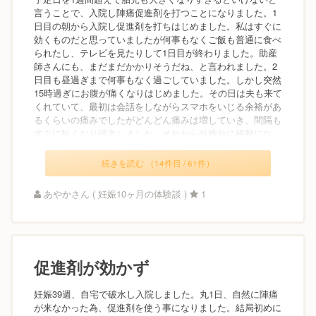
言うことで、入院し陣痛促進剤を打つことになりました。1
日目の朝から入院し促進剤を打ちはじめました。私はすぐに
効くものだと思っていましたが何事もなくご飯も普通に食べ
られたし、テレビを見たりして1日目が終わりました。助産
師さんにも、まだまだかかりそうだね、と言われました。2
日目も昼過ぎまで何事もなく過ごしていました。しかし突然
15時過ぎにお腹が痛くなりはじめました。その日は夫も来て
くれていて、最初は会話をしながらスマホをいじる余裕があ
るくらいの痛みでしたがどんどん痛みは増していき、間隔も
すぐに短くなり破水しました。それから分娩台に移動にな...
続きを読む （14件目 / 61件）
あやかさん ( 妊娠10ヶ月の体験談 )
1
促進剤が効かず
妊娠39週、自宅で破水し入院しました。丸1日、自然に陣痛
が来なかった為、促進剤を使う事になりました。結局初めに