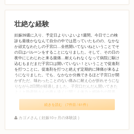
壮絶な経験
妊娠39週に入り、予定日よりいよいよ1週間。今日でこの検
診も最後かななんて自分の中では思っていたものの、なかな
か頑丈なわたしの子宮口…全然開いてないねということでそ
の日はバルーンをすることになりました。そして、その日の
夜中にじわじわと来る腹痛…耐えられなくなって病院に駆け
込むもまだまだ子宮口は開いていない！ということで促進剤
を打つことに。促進剤を打つと絶えず定期的に陣痛が来るよ
うになりました。でも、なかなか分娩できるほど子宮口が開
かずただ、味わったことのない痛みに耐え心が折れそうにな
りながら2日間が経過しました。子宮口だんだん開いてきた
よ！と助産師さんの声も遠くに聞こえ体力と精神力の限界...
続きを読む （7件目 / 61件）
カゴメさん ( 妊娠10ヶ月の体験談 )