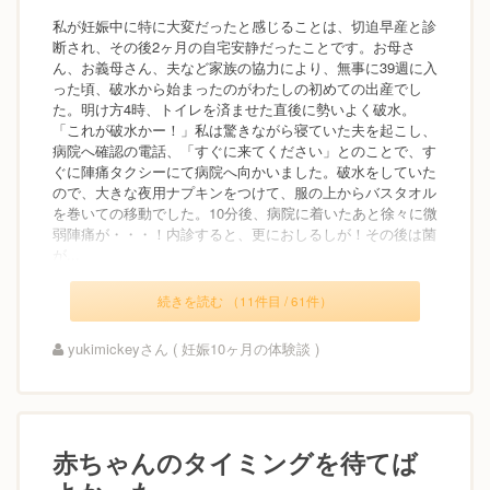
私が妊娠中に特に大変だったと感じることは、切迫早産と診
断され、その後2ヶ月の自宅安静だったことです。お母さ
ん、お義母さん、夫など家族の協力により、無事に39週に入
った頃、破水から始まったのがわたしの初めての出産でし
た。明け方4時、トイレを済ませた直後に勢いよく破水。
「これが破水かー！」私は驚きながら寝ていた夫を起こし、
病院へ確認の電話、「すぐに来てください」とのことで、す
ぐに陣痛タクシーにて病院へ向かいました。破水をしていた
ので、大きな夜用ナプキンをつけて、服の上からバスタオル
を巻いての移動でした。10分後、病院に着いたあと徐々に微
弱陣痛が・・・！内診すると、更におしるしが！その後は菌
が...
続きを読む （11件目 / 61件）
yukimickeyさん ( 妊娠10ヶ月の体験談 )
赤ちゃんのタイミングを待てば