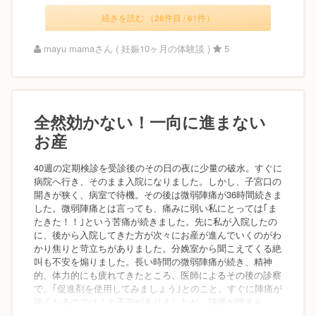
続きを読む （28件目 / 61件）
mayu mamaさん ( 妊娠10ヶ月の体験談 )
5
全然効かない！一向に進まない
お産
40週の定期検診を受診後のその日の夜に少量の破水。すぐに
病院へ行き、そのまま入院になりました。しかし、子宮口の
開きが狭く、病室で待機。その後は微弱陣痛が36時間続きま
した。微弱陣痛とは言っても、痛みに弱い私にとっては｢ま
たきた！！｣という苦痛が続きました。先に私が入院したの
に、後から入院してきた方が次々にお産が進んでいくのがわ
かり焦りと苛立ちがありました。分娩室から聞こえてくる絶
叫も不安を煽りました。長い時間の微弱陣痛が続き、精神
的、体力的にも疲れてきたところ、医師によるその後の診察
で、｢促進剤を使用してみましょう｣とのこと。すぐに陣痛が
強くなるのでは！と不安がありましたが、陣痛が強まら...