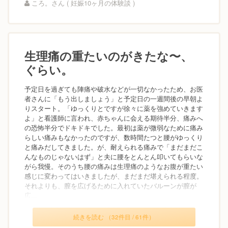
ころ。さん ( 妊娠10ヶ月の体験談 )
生理痛の重たいのがきたな〜、
ぐらい。
予定日を過ぎても陣痛や破水などが一切なかったため、お医
者さんに「もう出しましょう」と予定日の一週間後の早朝よ
りスタート。「ゆっくりとですが徐々に薬を強めていきます
よ」と看護師に言われ、赤ちゃんに会える期待半分、痛みへ
の恐怖半分でドキドキでした。最初は薬が微弱なために痛み
らしい痛みもなかったのですが、数時間たつと腰がゆっくり
と痛みだしてきました。が、耐えられる痛みで「まだまだこ
んなものじゃないはず」と夫に腰をとんとん叩いてもらいな
がら我慢。そのうち腰の痛みは生理痛のようなお腹が重たい
感じに変わってはいきましたが、まだまだ堪えられる程度。
それよりも、膣を広げるために入れていたバルーンが膣が
広...
続きを読む （32件目 / 61件）