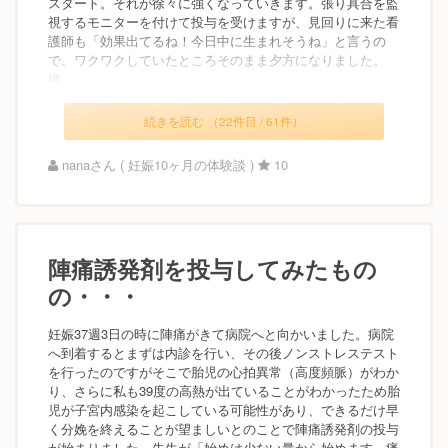
スタート。それが徐々に強くなっていきます。張り具合を監
視するモニターを付けて投与を受けますが、見回りに来た看
護師も「効果出てるね！今日中に生まれそうね」と言うの
で、ワクワクしていたところそのまま夕方になりました。
痛...
続きを読む （22件目 / 61件）
nanaさん ( 妊娠10ヶ月の体験談 )
10
陣痛誘発剤を投与してみたもの
の・・・
妊娠37週3日の時に陣痛がきて病院へと向かいました。病院
へ到着するとまずは内診を行い、その後ノンストレステスト
を行ったのですがそこで胎児の心拍異常（高度頻脈）がわか
り、さらに私も39度の高熱が出ていることがわかったため胎
児が子宮内感染を起こしている可能性があり、できるだけ早
く分娩を終えることが望ましいとのことで陣痛誘発剤の投与
が始まりました。先生が「始めは少ない量から始めます、痛