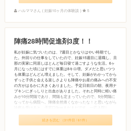
ハルママさん ( 妊娠10ヶ月の体験談 )
5
陣痛28時間促進剤3度！！
私が妊娠に気づいたのは、7週目とかなりはやい時期でし
た。外回りの仕事をしていたので、妊娠15週目に退職し、旦
那の実家に同居しほとんど毎日寝て過ごすような生活。6ヶ
月になった頃にはすでに体重は8キロ増。ダメだと思いつつ
も体重はどんどん増えました。そして、妊娠がわかってから
ずっと子供と会える楽しさよりも陣痛やお産の痛みへの不安
の方がはるかに大きくありました。予定日前日の朝、夜用ナ
プキンにぎっしりと出血がありました。それと同時に軽い痛
みが10分間隔であり、間隔も定まっていたので、5分間隔に
なってから病院へ。陣痛全然痛くなかったな！と思いながら
診察を受けると、子宮口3cmまだまだです。一応入院し...
続きを読む （31件目 / 61件）