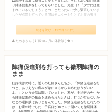
は続かず普通に寝ることができました。そして次の日計画通
り陣痛促進剤を打ってもらいました。先生曰く「夕方には産
まれているでしょう」とのことだったので少し緊張していま
したが点滴を打っている間はモニターを付けてお腹の張り
と...
続きを読む （19件目 / 61件）
たぬきさん ( 妊娠10ヶ月の体験談 )
1
陣痛促進剤を打っても微弱陣痛の
まま
妊婦検診の時に、近くの妊婦さんたちが、「陣痛促進剤を打
つと、ありえない痛みが急に来るからやめたほうがいい
よ。」という会話は聞いていました。私が、主治医の先生か
ら陣痛促進剤の投薬を進められたときは、打つか打たないか
などの選択肢はありませんでした。陣痛促進剤を打たれたの
は、お産の時でした。子宮口が10センチ開いても微弱陣痛
で、5分間隔でしか陣痛が来ていなかったため、主治医の先