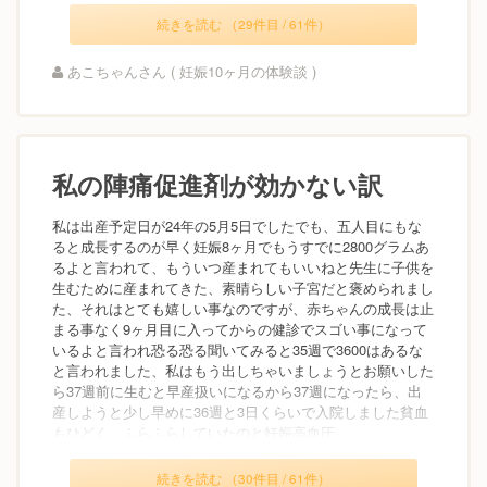
続きを読む （29件目 / 61件）
あこちゃんさん ( 妊娠10ヶ月の体験談 )
私の陣痛促進剤が効かない訳
私は出産予定日が24年の5月5日でしたでも、五人目にもな
ると成長するのが早く妊娠8ヶ月でもうすでに2800グラムあ
るよと言われて、もういつ産まれてもいいねと先生に子供を
生むために産まれてきた、素晴らしい子宮だと褒められまし
た、それはとても嬉しい事なのですが、赤ちゃんの成長は止
まる事なく9ヶ月目に入ってからの健診でスゴい事になって
いるよと言われ恐る恐る聞いてみると35週で3600はあるな
と言われました、私はもう出しちゃいましょうとお願いした
ら37週前に生むと早産扱いになるから37週になったら、出
産しようと少し早めに36週と3日くらいで入院しました貧血
もひどく、ふらふらしていたのと妊娠高血圧...
続きを読む （30件目 / 61件）