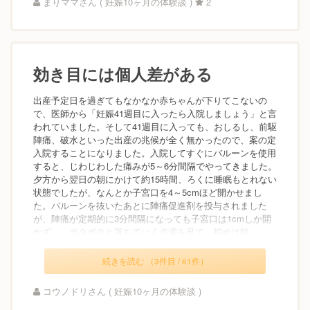
まりママさん ( 妊娠10ヶ月の体験談 )
2
効き目には個人差がある
出産予定日を過ぎてもなかなか赤ちゃんが下りてこないの
で、医師から「妊娠41週目に入ったら入院しましょう」と言
われていました。そして41週目に入っても、おしるし、前駆
陣痛、破水といった出産の兆候が全く無かったので、案の定
入院することになりました。入院してすぐにバルーンを使用
すると、じわじわした痛みが5～6分間隔でやってきました。
夕方から翌日の朝にかけて約15時間、ろくに睡眠もとれない
状態でしたが、なんとか子宮口を4～5cmほど開かせまし
た。バルーンを抜いたあとに陣痛促進剤を投与されました
が、陣痛が定期的に3分間隔になっても子宮口は1cmしか開
かず…。ポタポタと落ちていく点滴を見て、初めは効...
続きを読む （3件目 / 61件）
コウノドリさん ( 妊娠10ヶ月の体験談 )