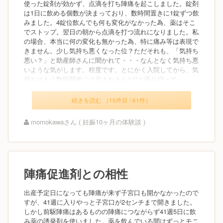
使った錠剤が効かず、点滴を打ち陣痛を起こしました。錠剤
は1日に飲める個数が決まっており、数時間置きに1錠ずつ飲
みました。4錠位飲んでも何も変化がなかった為、薬はそこ
でストップ。翌日の朝から点滴を打つ流れになりました。私
の場合、本当に何の変化も無かった為、特に痛み等は表現で
きません。少し気持ち悪くなった位？ただそれも、「気持ち
悪い？」と助産師さんに聞かれて・・・なんとなく気持ち悪
いような気がします。程度です。とにかく入院してから、気
持ちはもう数時間後には産まれるんだ!!と張り切って...
続きを読む （15件目 / 61件）
momokawaさん ( 妊娠10ヶ月の体験談 )
陣痛促進剤との相性
出産予定日になっても陣痛が来ず子宮口も開かなかったので
すが、41週に入りやっと子宮口が2センチまで開きました。
しかし前駆陣痛はあるものの陣痛につながらず41週5日に飲
み薬の誘発剤を使いました。薬を飲んでいる間はずっとモニ