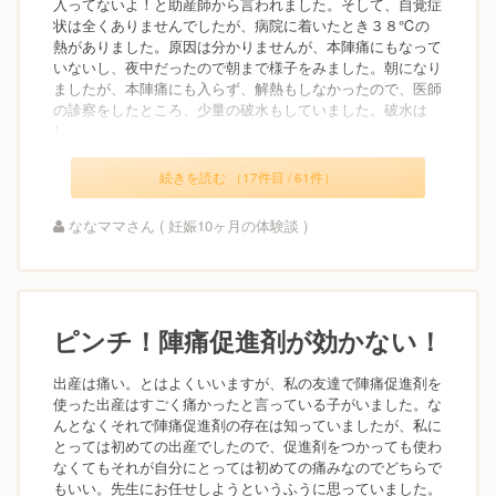
入ってないよ！と助産師から言われました。そして、自覚症
状は全くありませんでしたが、病院に着いたとき３８℃の
熱がありました。原因は分かりませんが、本陣痛にもなって
いないし、夜中だったので朝まで様子をみました。朝になり
ましたが、本陣痛にも入らず、解熱もしなかったので、医師
の診察をしたところ、少量の破水もしていました。破水は
し...
続きを読む （17件目 / 61件）
ななママさん ( 妊娠10ヶ月の体験談 )
ピンチ！陣痛促進剤が効かない！
出産は痛い。とはよくいいますが、私の友達で陣痛促進剤を
使った出産はすごく痛かったと言っている子がいました。な
んとなくそれで陣痛促進剤の存在は知っていましたが、私に
とっては初めての出産でしたので、促進剤をつかっても使わ
なくてもそれが自分にとっては初めての痛みなのでどちらで
もいい。先生にお任せしようというふうに思っていました。