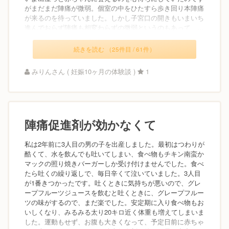
がまだまだ陣痛が微弱。個室の中をひたすら歩き回り本陣痛
が来るのを待っていました。しかし子宮口の開きもいまいち
進んでおらず陣痛も相変わらずの微弱というのもあって、...
続きを読む （25件目 / 61件）
みりんさん ( 妊娠10ヶ月の体験談 )
1
陣痛促進剤が効かなくて
私は2年前に3人目の男の子を出産しました。最初はつわりが
酷くて、水を飲んでも吐いてしまい、食べ物もチキン南蛮か
マックの照り焼きバーガーしか受け付けませんでした。食べ
たら吐くの繰り返しで、毎日辛くて泣いていました。3人目
が1番きつかったです。吐くときに気持ちが悪いので、グレ
ープフルーツジュースを飲むと吐くときに、グレープフルー
ツの味がするので、まだ楽でした。安定期に入り食べ物もお
いしくなり、みるみる太り20キロ近く体重も増えてしまいま
した。運動もせず、お腹も大きくなって、予定日前に赤ちゃ