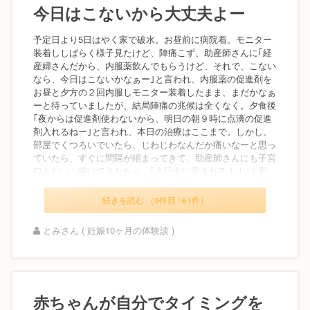
今日はこないから大丈夫よー
予定日より5日はやく家で破水。お昼前に病院着。モニター
装着ししばらく様子見たけど、陣痛こず、助産師さんに｢経
産婦さんだから、内服薬飲んでもらうけど、それで、こない
なら、今日はこないかなぁー｣と言われ、内服薬の促進剤を
お昼と夕方の２回内服しモニター装着したまま、まだかなぁ
ーと待っていましたが、結局陣痛の兆候は全くなく。夕食後
｢夜からは促進剤使わないから、明日の朝９時に点滴の促進
剤入れるねー｣と言われ、本日の治療はここまで。しかし、
部屋でくつろいでいたら、じわじわなんだか痛いなーと思っ
ていたら、すぐに間隔が縮まってきて、助産師さんにも子宮
口もだいぶ開いてきたから、｢今日中に産まれるよ！｣と動...
続きを読む （9件目 / 61件）
とみさん ( 妊娠10ヶ月の体験談 )
赤ちゃんが自分でタイミングを