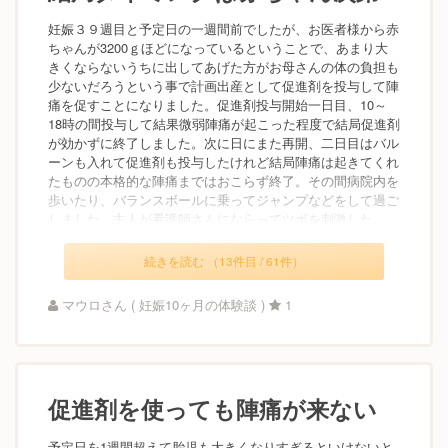
妊娠３９週目と予定日の一週間前でしたが、お医者様から赤
ちゃんが3200ｇほどになっているということで、あまり大
きくならないうちに出してあげた方がお母さんの体の負担も
少ないだろうという事で計画出産として促進剤を投与して陣
痛を促すことになりました。促進剤投与開始一日目、10～
18時の間投与して結果微弱陣痛が起こった程度で結局促進剤
が効かずに終了しました。次に日にまた再開、二日目はバル
ーンも入れて促進剤も投与したけれど結局陣痛は起きてくれ
たものの本格的な陣痛まではおこらず終了。その間病院内を
歩いたり、バランスボールに乗ってジャンプなどをして過ご
しました。主人が看護師さんにならってツボを刺激した...
続きを読む （13件目 / 61件）
マウロさん ( 妊娠10ヶ月の体験談 )
1
促進剤を使っても陣痛が来ない
予定日を1週間超えて胎児も大きくなりすぎるといけないと