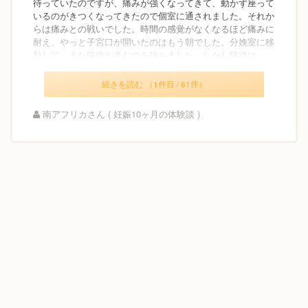
待っていたのですが、痛みが強くなってきて、動かず座って
いるのがきつくなってきたので個室に通されました。それか
らは痛みとの戦いでした。時間の感覚がなくなるほど痛みに
耐え、やっと子宮口が開いたのはもう朝でした。分娩室に移
動して、また陣痛が進むのを待ちました。しかし陣痛は...
続きを読む （1件目 / 61件）
南アフリカさん ( 妊娠10ヶ月の体験談 )