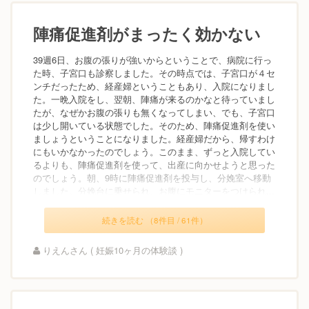
陣痛促進剤がまったく効かない
39週6日、お腹の張りが強いからということで、病院に行っ
た時、子宮口も診察しました。その時点では、子宮口が４セ
ンチだったため、経産婦ということもあり、入院になりまし
た。一晩入院をし、翌朝、陣痛が来るのかなと待っていまし
たが、なぜかお腹の張りも無くなってしまい、でも、子宮口
は少し開いている状態でした。そのため、陣痛促進剤を使い
ましょうということになりました。経産婦だから、帰すわけ
にもいかなかったのでしょう。このまま、ずっと入院してい
るよりも、陣痛促進剤を使って、出産に向かせようと思った
のでしょう。朝、9時に陣痛促進剤を投与し、分娩室へ移動
しました。分娩台に乗せられ、お腹にモニターをつけられ...
続きを読む （8件目 / 61件）
りえんさん ( 妊娠10ヶ月の体験談 )