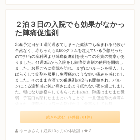
２泊３日の入院でも効果がなかっ
た陣痛促進剤
出産予定日が１週間過ぎてしまった健診でも産まれる兆候が
全然なく、赤ちゃんも3,500グラムを超えている予想だった
ので担当の産科医より陣痛促進剤を使っての分娩の提案があ
りました。41週3日から入院をし陣痛促進剤の使用を開始し
ました。お昼ごろに病院を訪れ、まずはバルーンを挿入、し
ばらくして錠剤を服用し生理痛のような鈍い痛みを感じだし
ました。そのまま点滴での促進剤の投与も開始され、バルー
ンによる違和感と鈍い痛さにあまり眠れない夜を過ごしまし
た。朝になり診察をしてもらったものの、陣痛はまだまだ微
弱、子宮口も閉じたままということで、一旦促進剤の点滴を
外され、病院のシャワーを浴びたり、食事をしてお昼...
続きを読む （4件目 / 61件）
ゆーきさん ( 妊娠10ヶ月の体験談 )
2