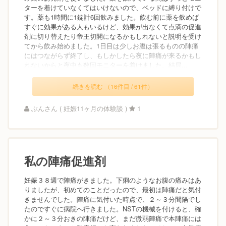
ターを着けていなくてはいけないので、ベッドに縛り付けで
す。薬も1時間に1錠計6回飲みました。飲む前に薬を飲めば
すぐに効果がある人もいるけど、効果が出なくて点滴の促進
剤に切り替えたり帝王切開になるかもしれないと説明を受け
てから飲み始めました。1日目は少しお腹は張るものの陣痛
にはつながらず終了し、もしかしたら夜に陣痛が来るかもし
れないからと夜中も数回モニターを着けました。結局...
続きを読む （16件目 / 61件）
ぶんさん ( 妊娠11ヶ月の体験談 )
1
私の陣痛促進剤
妊娠３８週で陣痛がきました。下痢のようなお腹の痛みはあ
りましたが、初めてのことだったので、最初は陣痛だと気付
きませんでした。陣痛に気付いた時点で、２～３分間隔でし
たのですぐに病院へ行きました。NSTの機械を付けると、確
かに２～３分おきの陣痛だけど、まだ微弱陣痛で本陣痛には