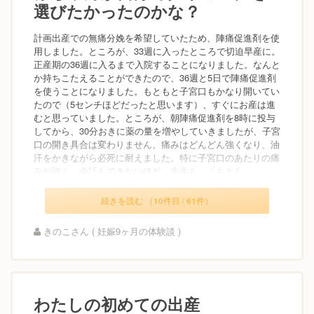
選びたかったのかな？
計画出産での無痛分娩を希望していたため、陣痛促進剤を使
用しました。ところが、33週に入ったところで切迫早産に。
正産期の36週に入るまで入院することになりました。なんと
か持ちこたえることができたので、36週と5日で陣痛促進剤
を使うことになりました。もともと子宮口もかなり開いてい
たので（5センチほどだったと思います）、すぐにお産は進
むと思っていました。ところが、朝陣痛促進剤を8時に投与
してから、30分おきに薬の量を増やしていきましたが、子宮
口の開き具合は変わりません。痛みはどんどん強くなり、油
汗をかきながら必死に耐えました。特に子宮口のあたりの痛
みが強く、会話もできないほど。先生も、「もとも...
続きを読む （10件目 / 61件）
きのこさん ( 妊娠9ヶ月の体験談 )
わたしの初めての出産