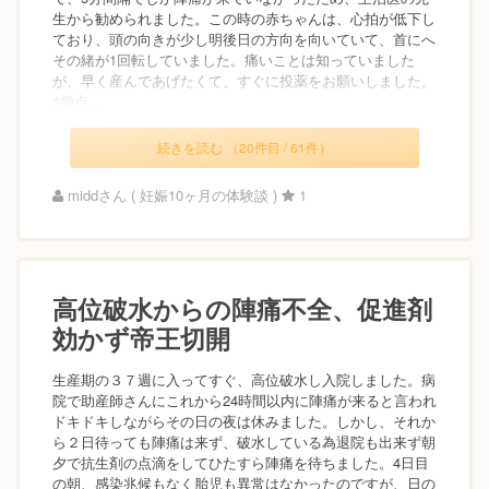
生から勧められました。この時の赤ちゃんは、心拍が低下し
ており、頭の向きが少し明後日の方向を向いていて、首にへ
その緒が1回転していました。痛いことは知っていました
が、早く産んであげたくて、すぐに投薬をお願いしました。
1袋点...
続きを読む （20件目 / 61件）
middさん ( 妊娠10ヶ月の体験談 )
1
高位破水からの陣痛不全、促進剤
効かず帝王切開
生産期の３７週に入ってすぐ、高位破水し入院しました。病
院で助産師さんにこれから24時間以内に陣痛が来ると言われ
ドキドキしながらその日の夜は休みました。しかし、それか
ら２日待っても陣痛は来ず、破水している為退院も出来ず朝
夕で抗生剤の点滴をしてひたすら陣痛を待ちました。4日目
の朝、感染兆候もなく胎児も異常はなかったのですが、日の