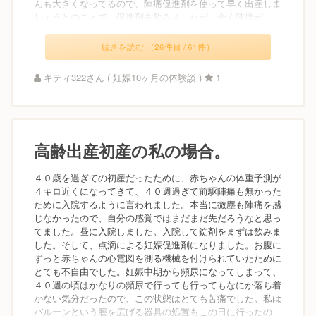
んも大きくなってるので、陣痛促進剤を使って早く出産しま
しょうとのことで、促進剤を飲みましたが、全く陣痛が...
続きを読む （26件目 / 61件）
キティ322さん ( 妊娠10ヶ月の体験談 )
1
高齢出産初産の私の場合。
４０歳を過ぎての初産だったために、赤ちゃんの体重予測が
４キロ近くになってきて、４０週過ぎて前駆陣痛も無かった
ために入院するように言われました。本当に微塵も陣痛を感
じなかったので、自分の感覚ではまだまだ先だろうなと思っ
てました。昼に入院しました。入院して錠剤をまずは飲みま
した。そして、点滴による妊娠促進剤になりました。お腹に
ずっと赤ちゃんの心電図を測る機械を付けられていたために
とても不自由でした。妊娠中期から頻尿になってしまって、
４０週の頃はかなりの頻尿で行っても行ってもなにか落ち着
かない気分だったので、この状態はとても苦痛でした。私は
バルーンという膣を広げる器具の処置もこの日に行ったの