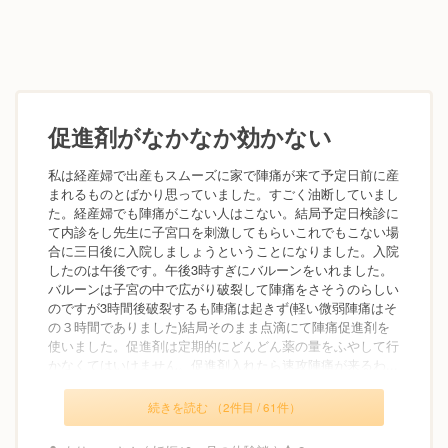
促進剤がなかなか効かない
私は経産婦で出産もスムーズに家で陣痛が来て予定日前に産
まれるものとばかり思っていました。すごく油断していまし
た。経産婦でも陣痛がこない人はこない。結局予定日検診に
て内診をし先生に子宮口を刺激してもらいこれでもこない場
合に三日後に入院しましょうということになりました。入院
したのは午後です。午後3時すぎにバルーンをいれました。
バルーンは子宮の中で広がり破裂して陣痛をさそうのらしい
のですが3時間後破裂するも陣痛は起きず(軽い微弱陣痛はそ
の３時間でありました)結局そのまま点滴にて陣痛促進剤を
使いました。促進剤は定期的にどんどん薬の量をふやして行
かなくてはいけません。促進剤入れたら速攻陣痛が来るわ...
続きを読む （2件目 / 61件）