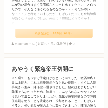
みが強い場合はすぐ看護師さんに申し出てください」と仰っ
たので「そんなに痛くなるものなのか・・・何だか怖い
な・・・」と考えていましたが、しばらくたっても全然陣痛
が強くなりませんでした。先生に「陣痛はどうですか？」
と...
続きを読む （23件目 / 61件）
masimaniさん ( 妊娠10ヶ月の体験談 )
2
あやうく緊急帝王切開に
３９週で、もうすぐ予定日かなという時でした。微弱陣痛１
日以上続き、これは前駆陣痛だなと思い病院へ。すぐに入院
手続きへ進み、陣痛室へ通されました。始めはあまりひどい
陣痛でもなかったため、陣痛ってこんなものなのかな？とい
う思いで過ごしておりましたが、先生が微弱陣痛なので陣痛
促進剤を使うことを決定され、投与されることに。しばらく
すると、強い痛みが波のように襲ってきました。陣痛の波も