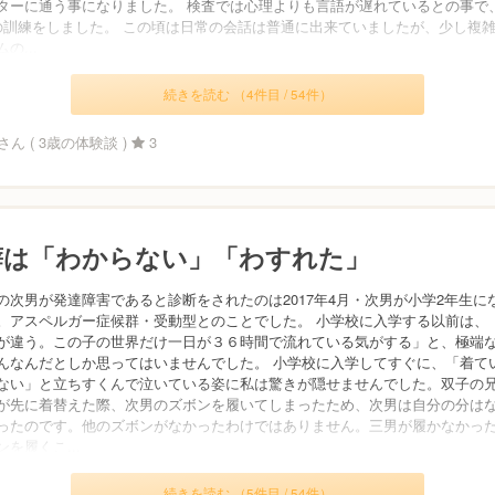
ターに通う事になりました。 検査では心理よりも言語が遅れているとの事で
の訓練をしました。 この頃は日常の会話は普通に出来ていましたが、少し複
の...
続きを読む （4件目 / 54件）
ん ( 3歳の体験談 )
3
癖は「わからない」「わすれた」
の次男が発達障害であると診断をされたのは2017年4月・次男が小学2年生に
。アスペルガー症候群・受動型とのことでした。 小学校に入学する以前は、
が違う。この子の世界だけ一日が３６時間で流れている気がする」と、極端
んなんだとしか思ってはいませんでした。 小学校に入学してすぐに、「着て
ない」と立ちすくんで泣いている姿に私は驚きが隠せませんでした。双子の
が先に着替えた際、次男のズボンを履いてしまったため、次男は自分の分は
ったのです。他のズボンがなかったわけではありません。三男が履かなかっ
を履くこ...
続きを読む （5件目 / 54件）