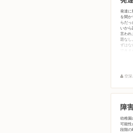
発達に
を聞か
らだっ
いから
言われ
題なし
ずはな
できませ
空深さ
障
幼稚園
可能性
段階の