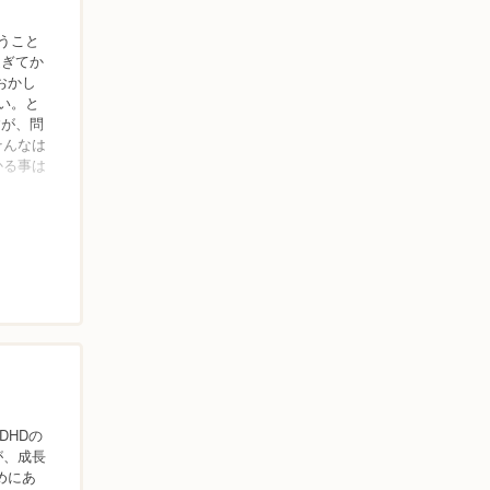
うこと
過ぎてか
おかし
い。と
すが、問
そんなは
かる事は
DHDの
が、成長
めにあ