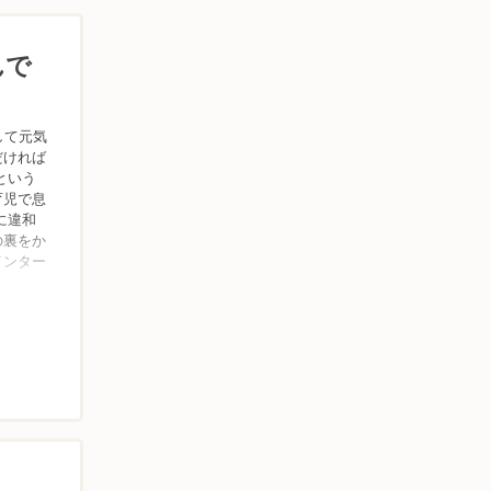
んで
して元気
だければ
という
育児で息
に違和
の裏をか
インター