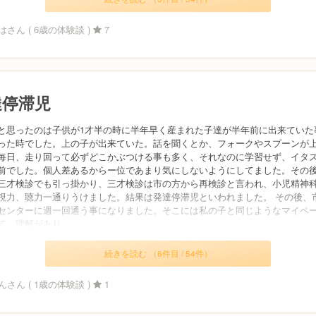
さん ( 6歳の体験談 )
7
達停滞児
と思ったのは子供が1才半の時に半年早く産まれた子達が半年前に出来ていた
った時でした。上の子が出来ていた。話を聞くとか、フォークやスプーンが
毎日、走り回って必ずどこかぶつける事も多く、それなのに学習せず、イタ
前でした。個人差あるからー位であまり気にしないようにしてました。その
三才検診でも引っ掛かり、三才検診は市の方から再検診と言われ、小児精神
視力、聴力一通りうけました。結果は発達停滞児といわれました。 その後、
センターに週一回通う事になりました。そこには私の子と同じようなマイペ
て、理解があり...
続きを読む （6件目 / 54件）
さん ( 1歳の体験談 )
1