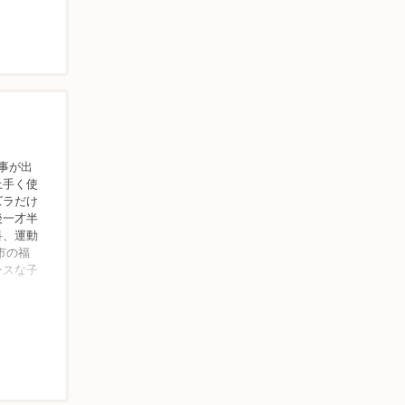
事が出
上手く使
ズラだけ
後一才半
科、運動
市の福
ースな子