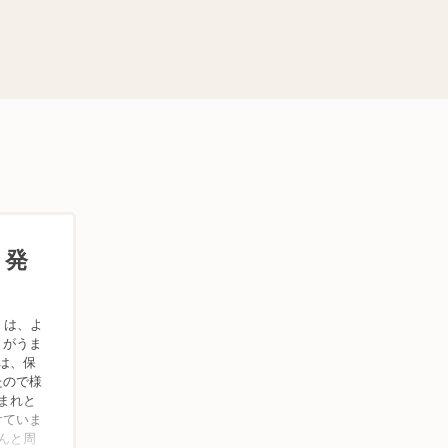
、発
）は、よ
りがうま
は、保
たので様
まれと
けていま
んと周