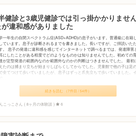
歳半健診と3歳児健診では引っ掛かかりませ
たが違和感がありました
学一年生の自閉スペクトラム症(ASD+ADHD)の息子がいます。普通級に在籍
しています。息子が診断されるまでを書きました。長いですが、ご拝読いた
す。 息子の発達に違和感を感じてインターネットで調べるまでは、発達障害
耳にしたことがある程度でどのようなものかは知りませんでした。初めての
達が定型発達の範囲内なのか範囲外なのかの判断はつきませんでした。 最初
えたのは捕まり立ちが始まりしばらくしてからでした。児童館で他の子は足
で全てつけて歩いていましたが、息子はずっと爪先立ちで歩いていました。
...
続きを読む （7件目 / 54件）
こっこさん ( 8ヶ月の体験談 )
6
達障害診断まで