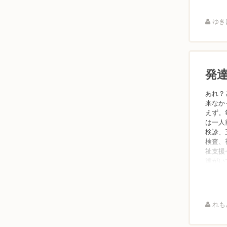
ゆきは
発
あれ？
来なか
えず。
は一人
検診、
検査、
祉支援
達がい
れもん