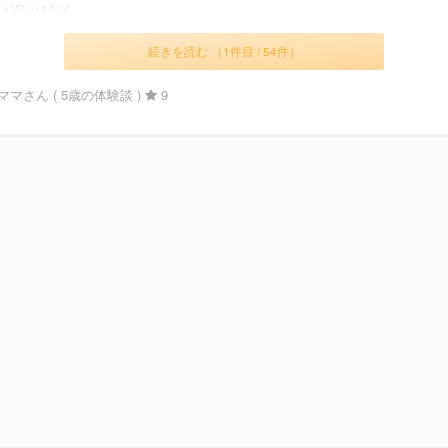
ていけなく...
続きを読む （1件目 / 54件）
マさん ( 5歳の体験談 )
9