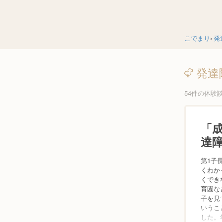
こでまり
発
発達
54件の体験
「
達
第1子
くわか
くでき
育園な
子を見
いうこ
した。