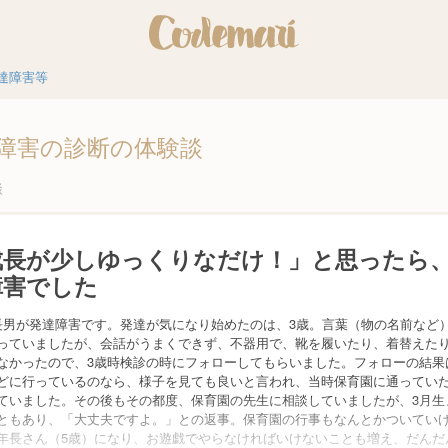
達障害等
障害の診断の体験談
談
成長が少しゆっくりなだけ！」と思ったら
障害でした
長男が発達障害です。発達が気になり始めたのは、3歳。言葉（物の名前など
っていましたが、会話がうまくできず、不器用で、靴を履いたり、着替えた
なかったので、3歳時検診の時にフォローしてもらいました。フォローの結果
どに行っているのなら、様子を見ても良いと言われ、当時保育園に通ってい
ていました。その後もその都度、保育園の先生に相談していましたが、3月生
ともあり、「大丈夫ですよ。」との返事。保育園の行事もなんとかついてい
年長さん（5歳）になり、お遊戯でやらなければいけないことも増え、だんだ