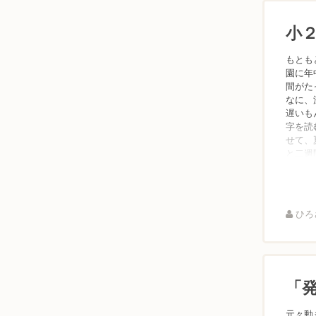
小
もとも
園に年
間がた
なに、
遅いも
字を読
せて、
と二週
ひろさ
「
元々動