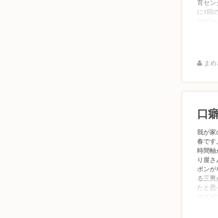
育セン
に1回
やゲーム
まめさ
口
我が家
春です
時間軸
り屋さ
ボンが
る三男
たと思
のズボン