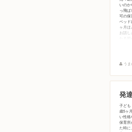
いのか
っ飛ば
可の保
ベッド
ヶ月ほ
お話し
たる節が
うまの
発
子ども
歳5ヶ
い性格
保育所
た時に