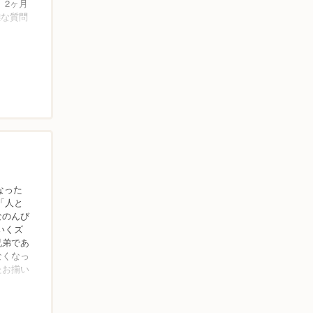
、2ヶ月
雑な質問
なった
「人と
なのんび
いくズ
兄弟であ
なくなっ
たお揃い