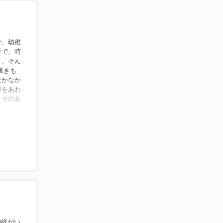
で、幼稚
手で、時
て、そん
書きも
なかなか
程をあわ
、そのあ
神経がい