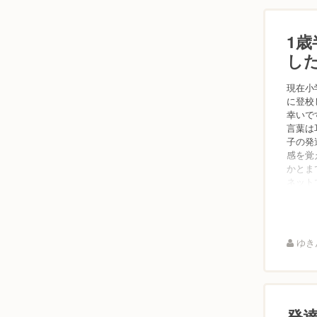
1
し
現在小
に登校
幸いで
言葉は
子の発
感を覚
かとま
ネットで
ゆきん
発