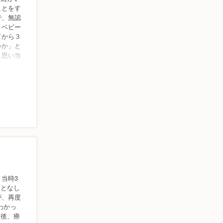
ことをす
で、無認
・ベビー
てから３
いか」と
と思い当
当時3
おとなし
が、再度
わかっ
診後、療