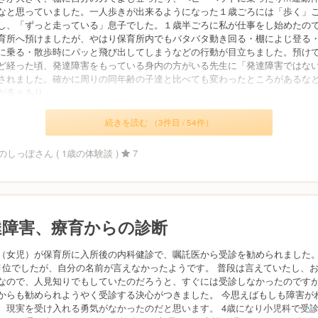
なと思っていました。一人歩きが出来るようになった１歳ごろには「歩く」
し、「ずっと走っている」息子でした。１歳半ごろに私が仕事をし始めたの
育所へ預けましたが、やはり保育所内でもバタバタ動き回る・棚によじ登る
に乗る・散歩時にパッと飛び出してしまうなどの行動が目立ちました。預け
ど経った頃、発達障害をもっている身内の方がいる先生に「発達障害ではな
されました。確かに周りの同年齢の子達と比べても変わったところがあるな
多々あり...
続きを読む （3件目 / 54件）
しっぽさん ( 1歳の体験談 )
7
達障害、療育からの診断
（女児）が保育所に入所後の内科健診で、嘱託医から受診を勧められました。
月位でしたが、自分の名前が言えなかったようです。 普段は言えていたし、
なので、人見知りでもしていたのだろうと、すぐには受診しなかったのです
からも勧められようやく受診する決心がつきました。 今思えばもしも障害が
、現実を受け入れる勇気がなかったのだと思います。 4歳になり小児科で受