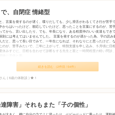
２で、自閉症 情緒型
と、言葉を発するのが遅く、喋りだしても、少し滑舌がわるくてさ行が苦手
中からはいったけど、順応していたけど、思ったことを言葉にするのが、苦
ってから、言い出したり、でも、年長になり、ある程度仲のいい友達もでき
深刻には考えてはいませんでした。 言葉を発するのが遅かった為、字の読み
んだと、思って長い目でみて、一年生になれば、それなりにと思ったけど、
むのが、苦手みたいで、二年に上がって、特別支援を申し込み、５月頃に日
夏休みすぐに、日程を合わせて診断をする先生と親と一時間程度の軽い問診
間後に子供と面...
続きを読む （2件目 / 54件）
ん ( 6歳の体験談 )
1
発達障害」それもまた「子の個性」
きが大きく、棚に自分の力でよじ登ったり、ベビーベッドに乗ったり...運動