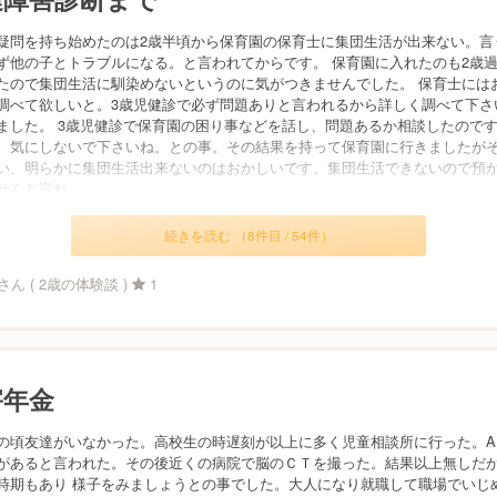
疑問を持ち始めたのは2歳半頃から保育園の保育士に集団生活が出来ない。言
ず他の子とトラブルになる。と言われてからです。 保育園に入れたのも2歳
たので集団生活に馴染めないというのに気がつきませんでした。 保育士には
調べて欲しいと。3歳児健診で必ず問題ありと言われるから詳しく調べて下さ
ました。 3歳児健診で保育園の困り事などを話し、問題あるか相談したので
。気にしないで下さいね。との事。その結果を持って保育園に行きましたが
い、明らかに集団生活出来ないのはおかしいです。集団生活できないので預
んと言わ...
続きを読む （8件目 / 54件）
ん ( 2歳の体験談 )
1
害年金
の頃友達がいなかった。高校生の時遅刻が以上に多く児童相談所に行った。A
があると言われた。その後近くの病院で脳のＣＴを撮った。結果以上無しだ
時期もあり 様子をみましょうとの事でした。大人になり就職して職場でいじ