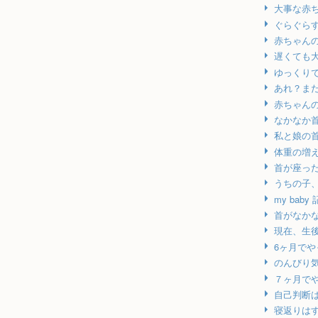
大事な赤
ぐらぐら
赤ちゃん
遅くても
ゆっくり
あれ？ま
赤ちゃん
なかなか
私と娘の
体重の増
首が座っ
うちの子
my baby
首がなか
現在、生
6ヶ月で
のんびり
７ヶ月で
自己判断
寝返りは