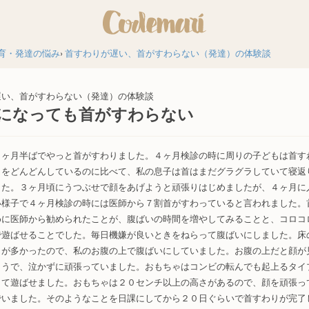
育・発達の悩み
首すわりが遅い、首がすわらない（発達）の体験談
遅い、首がすわらない（発達）の体験談
になっても首がすわらない
５ヶ月半ばでやっと首がすわりました。４ヶ月検診の時に周りの子どもは首す
りをどんどんしているのに比べて、私の息子は首はまだグラグラしていて寝返
した。３ヶ月頃にうつぶせで顔をあげようと頑張りはじめましたが、４ヶ月に
い様子で４ヶ月検診の時には医師から７割首がすわっていると言われました。
めに医師から勧められたことが、腹ばいの時間を増やしてみることと、コロコ
で遊ばせることでした。毎日機嫌が良いときをねらって腹ばいにしました。床
とが多かったので、私のお腹の上で腹ばいにしていました。お腹の上だと顔が
ようで、泣かずに頑張っていました。おもちゃはコンビの転んでも起上るタイ
きて遊ばせました。おもちゃは２０センチ以上の高さがあるので、顔を頑張っ
でいました。そのようなことを日課にしてから２０日ぐらいで首すわりが完了