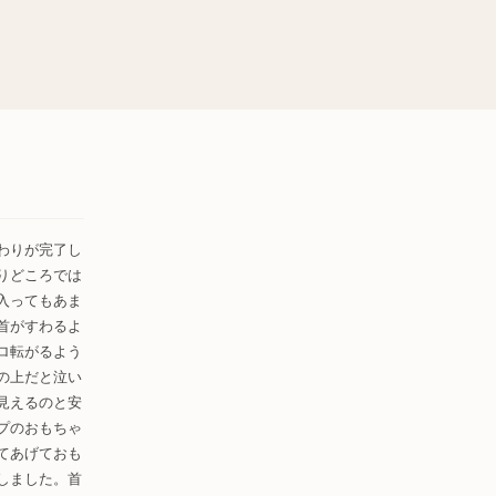
わりが完了し
りどころでは
入ってもあま
首がすわるよ
ロ転がるよう
の上だと泣い
見えるのと安
プのおもちゃ
てあげておも
しました。首