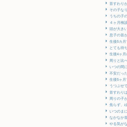
首すわり
その子な
うちの子
４ヶ月検
頭が大き
息子の首
生後5カ
とても待
生後4ヶ
周りと比
いつの間
不安だっ
生後5ヶ
うつぶせ
首すわり
周りの子
焦らず、
いつのま
なかなか
やる気が