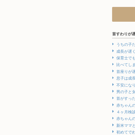
首すわりが
うちの子
成長が遅
保育士で
比べてし
首座りが
息子は成
不安にな
男の子と
首がすっ
赤ちゃん
４ヶ月検
赤ちゃん
新米ママ
初めてで