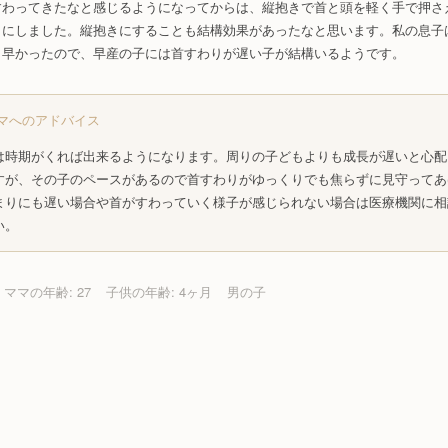
すわってきたなと感じるようになってからは、縦抱きで首と頭を軽く手で押さ
うにしました。縦抱きにすることも結構効果があったなと思います。私の息子
月早かったので、早産の子には首すわりが遅い子が結構いるようです。
マへのアドバイス
は時期がくれば出来るようになります。周りの子どもよりも成長が遅いと心配
すが、その子のペースがあるので首すわりがゆっくりでも焦らずに見守ってあ
まりにも遅い場合や首がすわっていく様子が感じられない場合は医療機関に相
い。
ママの年齢: 27
子供の年齢: 4ヶ月
男の子