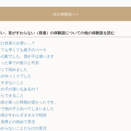
次の体験談へ
遅い、首がすわらない（発達）の体験談についての他の体験談を読む
だけ首座りが遅い…？
くても早くても親子のペース
も心配でした。我が子は違います
まった事での焦りと不安
遅くて悩みました
長がゆっくりでした
りすぎないこと
女の子の違いもあるの？
たらできること
の首が座った時期が遅かったです。
診で他の子と比べてしまいました
の首がすわらずタオルで特訓
と長男との初めて育児
わからないことだらけの育児