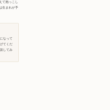
えて抱っこし
は生まれが予
になって
げてくだ
談してみ