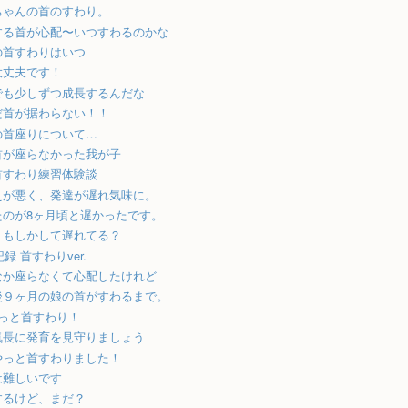
ちゃんの首のすわり。
する首が心配〜いつすわるのかな
の首すわりはいつ
大丈夫です！
でも少しずつ成長するんだな
だ首が据わらない！！
の首座りについて…
首が座らなかった我が子
首すわり練習体験談
えが悪く、発達が遅れ気味に。
たのが8ヶ月頃と遅かったです。
、もしかして遅れてる？
 記録 首すわりver.
なか座らなくて心配したけれど
後９ヶ月の娘の首がすわるまで。
やっと首すわり！
気長に発育を見守りましょう
やっと首すわりました！
は難しいです
するけど、まだ？