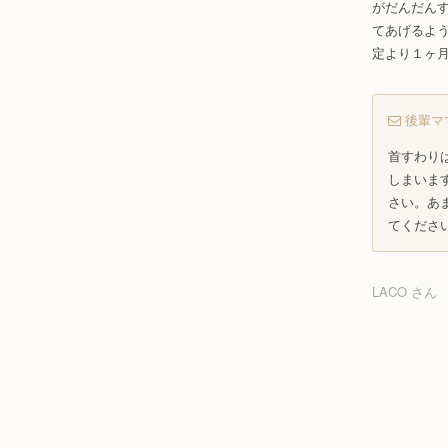
がだんだん
てあげるよ
定より１ヶ
後輩マ
首すわり
しまいま
さい。あ
てくださ
LACO さん