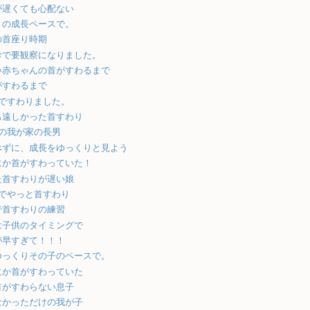
が遅くても心配ない
りの成長ペースで。
の首座り時期
診で要観察になりました。
い赤ちゃんの首がすわるまで
がすわるまで
月ですわりました。
ち遠しかった首すわり
月の我が家の長男
べずに、成長をゆっくりと見よう
にか首がすわっていた！
た首すわりが遅い娘
月でやっと首すわり
で首すわりの練習
は子供のタイミングで
が早すぎて！！！
ゆっくりその子のペースで。
にか首がすわっていた
首がすわらない息子
なかっただけの我が子