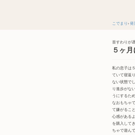
こでまり
発
首すわりが
５ヶ月
私の息子は
ていて寝返
ない状態で
り進歩がな
うにするた
なおもちゃ
て嫌がるこ
心感がある
を購入して
ちゃで遊ん