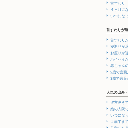
首すわり
４ヶ月に
いつにな
首すわりが
首すわり
寝返りが
お座りが
ハイハイ
赤ちゃん
2歳で言
3歳で言
人気の出産
夕方泣き
娘の入院
いつにな
１歳半ま
苦労した