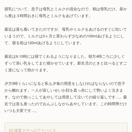
授乳について、息子は母乳とミルクの混合なので、朝は母乳だけ。昼か
ら夜は３時間おきに母乳とミルクをあげています。
最近は落ち着いてきたのですが、母乳やミルクをあげるのすぐに吐いて
いまうので、ミルクは3ヶ月と変わらず少なめの100mlあげるようにし
て、寝る前は120mlあげるようにしています。
最近は9.10時には寝てくれるようになりました。朝方4時ごろに少しぐ
ずって添い乳をしてまた寝かせています。新生児のときと比べるとすご
く楽になって助かります。
夕方5時くらいになると私も夕食の用意をしなければならないので息子
から離れます。一人が寂しいせいか顔を真っ赤にして勢いよく泣きま
す。なので抱っこしてあやしては用意して泣いての繰り返しです…。最
近では首も座ったのでおんぶしながらあやしています。この時間帯だけ
いつも大変です…。
後輩ママへのアドバイス