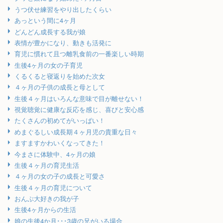
うつ伏せ練習をやり出したくらい
あっという間に4ヶ月
どんどん成長する我が娘
表情が豊かになり、動きも活発に
育児に慣れて且つ離乳食前の一番楽しい時期
生後4ヶ月の女の子育児
くるくると寝返りを始めた次女
４ヶ月の子供の成長と母として
生後４ヶ月はいろんな意味で目が離せない！
視覚聴覚に健康な反応を感じ、喜びと安心感
たくさんの初めてがいっぱい！
めまぐるしい成長期４ヶ月児の貴重な日々
ますますかわいくなってきた！
今まさに体験中、4ヶ月の娘
生後４ヶ月の育児生活
４ヶ月の女の子の成長と可愛さ
生後４ヶ月の育児について
おんぶ大好きの我が子
生後4ヶ月からの生活
娘の生後4か月･･･3歳の兄がいる場合