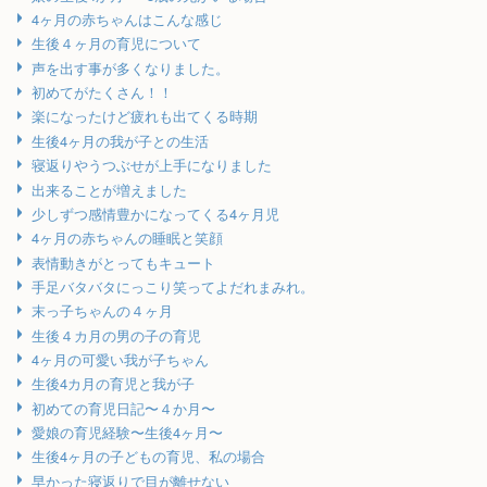
4ヶ月の赤ちゃんはこんな感じ
生後４ヶ月の育児について
声を出す事が多くなりました。
初めてがたくさん！！
楽になったけど疲れも出てくる時期
生後4ヶ月の我が子との生活
寝返りやうつぶせが上手になりました
出来ることが増えました
少しずつ感情豊かになってくる4ヶ月児
4ヶ月の赤ちゃんの睡眠と笑顔
表情動きがとってもキュート
手足バタバタにっこり笑ってよだれまみれ。
末っ子ちゃんの４ヶ月
生後４カ月の男の子の育児
4ヶ月の可愛い我が子ちゃん
生後4カ月の育児と我が子
初めての育児日記〜４か月〜
愛娘の育児経験〜生後4ヶ月〜
生後4ヶ月の子どもの育児、私の場合
早かった寝返りで目が離せない