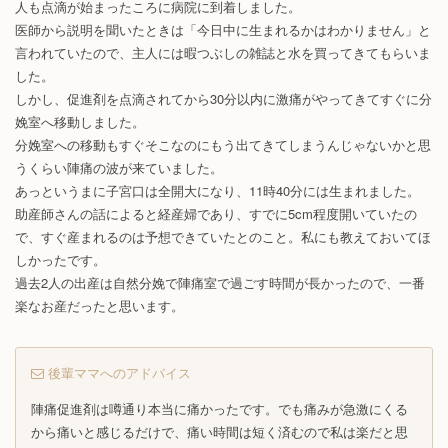
人も点滴が始まったころに病院に到着しました。
医師から説明を聞いたときは「今日中に生まれるかはわかりません」と
言われていたので、主人には暇つぶしの雑誌と水を買ってきてもらいま
した。
しかし、促進剤を点滴されてから30分以内に激痛がやってきてすぐに分
娩室へ移動しました。
分娩室への移動もすぐそこなのにもう出てきてしまうんじゃないかと思
うくらい陣痛の波が来ていました。
あっというまに子宮口は全開大になり、11時40分には生まれました。
助産師さんの話によると経産婦であり、すでに5cm程度開いていたの
で、すぐ産まれるのは予想できていたとのこと。私にも教えておいてほ
しかったです。
過去2人の出産は自然分娩で陣痛室で過ごす時間が長かったので、一番
楽なお産だったと思います。
後輩ママへのアドバイス
陣痛促進剤は噂通り本当に痛かったです。でも痛みが急激にくる
から痛いと感じるだけで、痛い時間は短く済むので私は楽だと思