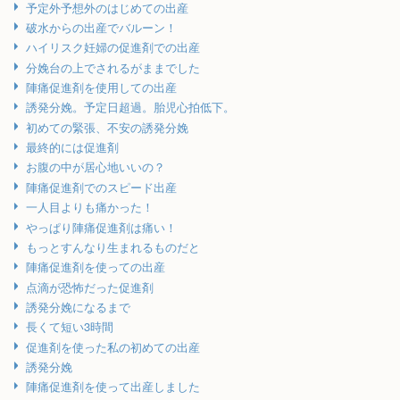
予定外予想外のはじめての出産
破水からの出産でバルーン！
ハイリスク妊婦の促進剤での出産
分娩台の上でされるがままでした
陣痛促進剤を使用しての出産
誘発分娩。予定日超過。胎児心拍低下。
初めての緊張、不安の誘発分娩
最終的には促進剤
お腹の中が居心地いいの？
陣痛促進剤でのスピード出産
一人目よりも痛かった！
やっぱり陣痛促進剤は痛い！
もっとすんなり生まれるものだと
陣痛促進剤を使っての出産
点滴が恐怖だった促進剤
誘発分娩になるまで
長くて短い3時間
促進剤を使った私の初めての出産
誘発分娩
陣痛促進剤を使って出産しました