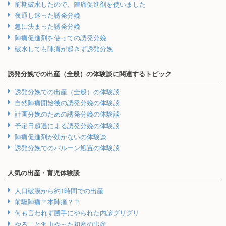
前期破水したので、陣痛促進剤を使いました
夜通し迷った誘発分娩
急に決まった誘発分娩
陣痛促進剤を使っての誘発分娩
破水しても陣痛が起きず誘発分娩
誘発分娩での出産（全般）の体験談に関連するトピック
誘発分娩での出産（全般）の体験談
自然陣痛開始後の誘発分娩の体験談
計画分娩のための誘発分娩の体験談
予定日超過による誘発分娩の体験談
陣痛促進剤が効かないの体験談
誘発分娩でのバルーン処置の体験談
人気の出産・育児体験談
人口破膜から約1時間での出産
前駆陣痛？本陣痛？？
何も言われず勝手にやられた内診グリグリ
やること沢山やった初産の出産