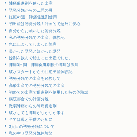
陣痛促進剤を使った出産
誘発分娩からの二児の母
妊娠41週！陣痛促進剤使用
初出産は誘発分娩！計画的で意外に安心
自分からお願いした誘発分娩
私の誘発分娩での出産、体験記
急に止まってしまった陣痛
長かった誘発と短かった誘発
錠剤を飲んで始まった出産でした。
陣痛3日間、陣痛促進剤後の陣痛は激痛
破水スタートからの壮絶出産体験記
誘発分娩での出産を経験して
高齢出産での誘発分娩での出産
初めての出産で促進剤を使用した時の体験談
病院都合での計画分娩
微弱陣痛からの陣痛促進剤
破水しても陣痛がなかなか来ず
全ては母と子供のために
2人目の誘発分娩について
私の幸せ誘発分娩体験談