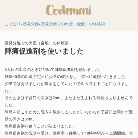
こでまり
誘発分娩
誘発分娩での出産（全般）の体験談
誘発分娩での出産（全般）の体験談
陣痛促進剤を使いました
3人目の出産のときに初めて陣痛促進剤を使いました。
妊娠40週の出産予定日に少量の破水をし、翌日に産院へ行きました。
少量ではありましたが破水をしていたので即入院することになりまし
た。
そのときは子宮口の開きは2cm。まだまだ生まれる気配はありませんで
した。
陣痛を起こすために院内を散歩しましたが、なかなか子宮口は開かず翌
朝の開きは5cm。
陣痛促進剤を使うことが決まりました。
陣痛促進剤の説明を受け、陣痛室へ移動して10時半頃から点滴開始。主