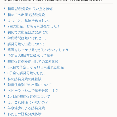
初産 誘発分娩の良い点と後悔
初めての出産で誘発分娩
よし！と、覚悟決めました。
2回の出産、どちらも誘発でした！
初めての出産は誘発剤にて
陣痛時間は短いけれど…。
誘発分娩で出産について
経過をしっかり見ながらつかいましょう
予定日の5日前に破水して誘発
陣痛促進剤を使用しての出産体験
3人目で予定日から11日も遅れた出産
3子全て誘発分娩でした。
私の誘発分娩の経験談
陣痛促進剤での出産について
ベビーラッシュで誘発分娩！！？
2人目の陣痛促進剤について
え、これ陣痛じゃないの？！
羊水過少による誘発分娩
わたしの誘発分娩体験