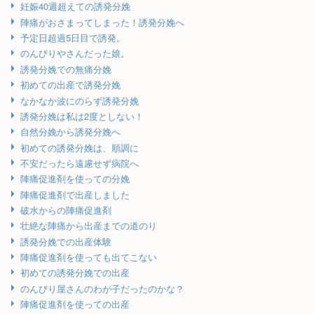
妊娠40週超えての誘発分娩
陣痛がおさまってしまった！誘発分娩へ
予定日超過5日目で誘発。
のんびりやさんだった娘。
誘発分娩での無痛分娩
初めての出産で誘発分娩
なかなか波にのらず誘発分娩
誘発分娩は私は2度としない！
自然分娩から誘発分娩へ
初めての誘発分娩は、順調に
不安だったら遠慮せず病院へ
陣痛促進剤を使っての分娩
陣痛促進剤で出産しました
破水からの陣痛促進剤
壮絶な陣痛から出産までの道のり
誘発分娩での出産体験
陣痛促進剤を使っても出てこない
初めての誘発分娩での出産
のんびり屋さんのわが子だったのかな？
陣痛促進剤を使っての出産