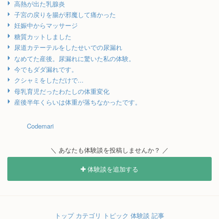
高熱が出た乳腺炎
子宮の戻りを腸が邪魔して痛かった
妊娠中からマッサージ
糖質カットしました
尿道カテーテルをしたせいでの尿漏れ
なめてた産後。尿漏れに驚いた私の体験。
今でもダダ漏れです。
クシャミをしただけで...
母乳育児だったわたしの体重変化
産後半年くらいは体重が落ちなかったです。
Codemari
＼ あなたも体験談を投稿しませんか？ ／
体験談を追加する
トップ
カテゴリ
トピック
体験談
記事