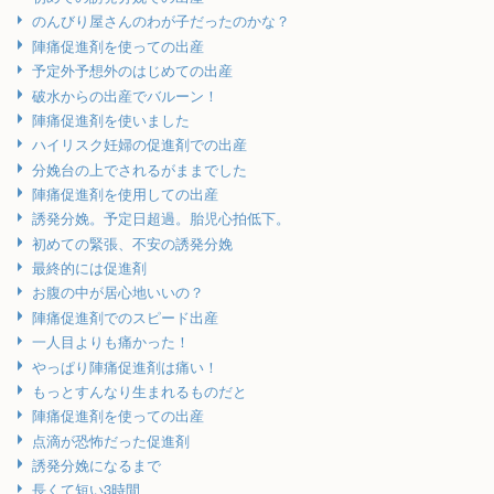
のんびり屋さんのわが子だったのかな？
陣痛促進剤を使っての出産
予定外予想外のはじめての出産
破水からの出産でバルーン！
陣痛促進剤を使いました
ハイリスク妊婦の促進剤での出産
分娩台の上でされるがままでした
陣痛促進剤を使用しての出産
誘発分娩。予定日超過。胎児心拍低下。
初めての緊張、不安の誘発分娩
最終的には促進剤
お腹の中が居心地いいの？
陣痛促進剤でのスピード出産
一人目よりも痛かった！
やっぱり陣痛促進剤は痛い！
もっとすんなり生まれるものだと
陣痛促進剤を使っての出産
点滴が恐怖だった促進剤
誘発分娩になるまで
長くて短い3時間