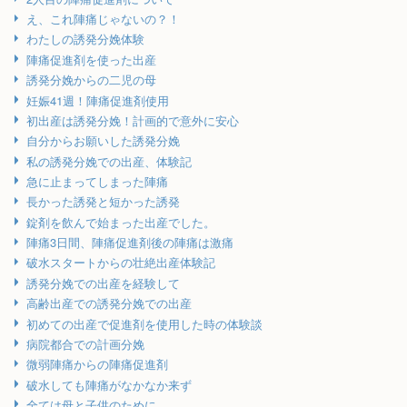
え、これ陣痛じゃないの？！
わたしの誘発分娩体験
陣痛促進剤を使った出産
誘発分娩からの二児の母
妊娠41週！陣痛促進剤使用
初出産は誘発分娩！計画的で意外に安心
自分からお願いした誘発分娩
私の誘発分娩での出産、体験記
急に止まってしまった陣痛
長かった誘発と短かった誘発
錠剤を飲んで始まった出産でした。
陣痛3日間、陣痛促進剤後の陣痛は激痛
破水スタートからの壮絶出産体験記
誘発分娩での出産を経験して
高齢出産での誘発分娩での出産
初めての出産で促進剤を使用した時の体験談
病院都合での計画分娩
微弱陣痛からの陣痛促進剤
破水しても陣痛がなかなか来ず
全ては母と子供のために