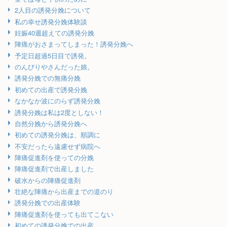
2人目の誘発分娩について
私の幸せ誘発分娩体験談
妊娠40週超えての誘発分娩
陣痛がおさまってしまった！誘発分娩へ
予定日超過5日目で誘発。
のんびりやさんだった娘。
誘発分娩での無痛分娩
初めての出産で誘発分娩
なかなか波にのらず誘発分娩
誘発分娩は私は2度としない！
自然分娩から誘発分娩へ
初めての誘発分娩は、順調に
不安だったら遠慮せず病院へ
陣痛促進剤を使っての分娩
陣痛促進剤で出産しました
破水からの陣痛促進剤
壮絶な陣痛から出産までの道のり
誘発分娩での出産体験
陣痛促進剤を使っても出てこない
初めての誘発分娩での出産