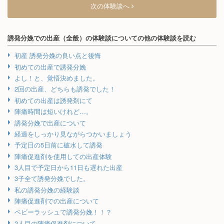
次の体験談へ
誘発分娩での出産（全般）の体験談についての他の体験談を読む
初産 誘発分娩の良い点と後悔
初めての出産で誘発分娩
よし！と、覚悟決めました。
2回の出産、どちらも誘発でした！
初めての出産は誘発剤にて
陣痛時間は短いけれど…。
誘発分娩で出産について
経過をしっかり見ながらつかいましょう
予定日の5日前に破水して誘発
陣痛促進剤を使用しての出産体験
3人目で予定日から11日も遅れた出産
3子全て誘発分娩でした。
私の誘発分娩の経験談
陣痛促進剤での出産について
ベビーラッシュで誘発分娩！！？
2人目の陣痛促進剤について