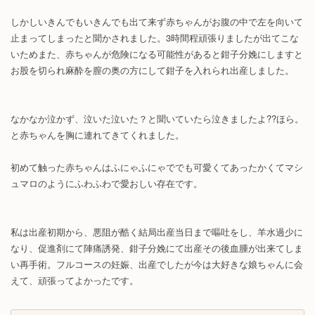
しかしいきんでもいきんでも出て来ず赤ちゃんがお腹の中で左を向いて
止まってしまったと聞かされました。3時間程頑張りましたが出てこな
いためまた、赤ちゃんが危険になる可能性があると鉗子分娩にしますと
お股を切られ麻酔を膣の奥の方にして鉗子を入れられ出産しました。
なかなか泣かず、泣いた泣いた？と聞いていたら泣きましたよ??ほら。
と赤ちゃんを胸に連れてきてくれました。
初めて触った赤ちゃんはふにゃふにゃででも可愛くてあったかくてマシ
ュマロのようにふわふわで愛おしい存在です。
私は出産初期から、悪阻が酷く結局出産当日まで嘔吐をし、羊水過少に
なり、促進剤にて陣痛誘発、鉗子分娩にて出産その後血腫が出来てしま
い再手術。フルコースの妊娠、出産でしたが今は大好きな娘ちゃんに会
えて、頑張ってよかったです。