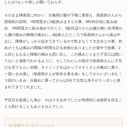
したが1センチ程しか開いておらず…
そのまま陣痛室に向かい、分娩用の服や下着に着替え、助産師さんから
誘発剤の説明。1時間置きに6錠飲みますとの事。9時30分頃に飲み始
め、1時間置きに飲み進めて行くと、3錠目辺りからお腹が痛い生理痛か
ら腰の痛みの陣痛の痛みに…4錠飲んだところで助産師さんから薬は中
止に。陣痛がしっかり起きてきているので飲まなくて大丈夫との事。初
めのうちは痛みの間隔の時間を計る余裕がありましたが途中で放棄。2
人目ともなると陣痛の痛みも思い出し、この痛みじゃまだ子宮口は開い
てないと感覚でわかるように。そしてわたしの指示で助産師さんに子宮
口を見てもらい全開。タイミングをはかってそそくさと分娩台に乗り、
一度いきみ逃し（助産師さんが術衣を着る為）をしてからいざいきむ！
３回のいきみ、分娩台に乗ってからは5分で元気な赤子がスッポンと産
まれてきてくれました。
予定日を超過した為か、やはり大きめでしたが奇跡的に会陰部を切るこ
とも割けることもありませんでした。
後輩ママへのアドバイス