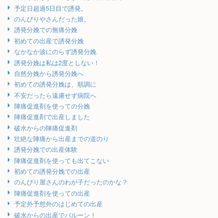
予定日超過5日目で誘発。
のんびりやさんだった娘。
誘発分娩での無痛分娩
初めての出産で誘発分娩
なかなか波にのらず誘発分娩
誘発分娩は私は2度としない！
自然分娩から誘発分娩へ
初めての誘発分娩は、順調に
不安だったら遠慮せず病院へ
陣痛促進剤を使っての分娩
陣痛促進剤で出産しました
破水からの陣痛促進剤
壮絶な陣痛から出産までの道のり
誘発分娩での出産体験
陣痛促進剤を使っても出てこない
初めての誘発分娩での出産
のんびり屋さんのわが子だったのかな？
陣痛促進剤を使っての出産
予定外予想外のはじめての出産
破水からの出産でバルーン！