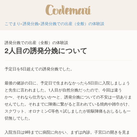
こでまり
誘発分娩
誘発分娩での出産（全般）の体験談
誘発分娩での出産（全般）の体験談
2人目の誘発分娩について
予定日を5日超えての誘発分娩でした。
最後の健診の日に、予定日で生まれなかったら5日目に入院しましょう
と先生に言われました。1人目が自然分娩だったので、今回は違う
か〜、それなら仕方ないか〜と、誘発分娩についての不安は一切ありま
せんでした。それまでに陣痛に繋がると言われている焼肉や雑巾がけ、
スクワット、オロナミンC等色々試しましたが前駆陣痛もおしるしも一
切無しでした。
入院当日は9時までに病院に向かい、まずは内診。子宮口の開きを見ま