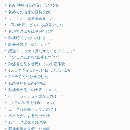
初産 誘発分娩の良い点と後悔
初めての出産で誘発分娩
よし！と、覚悟決めました。
2回の出産、どちらも誘発でした！
初めての出産は誘発剤にて
陣痛時間は短いけれど…。
誘発分娩で出産について
経過をしっかり見ながらつかいましょう
予定日の5日前に破水して誘発
陣痛促進剤を使用しての出産体験
3人目で予定日から11日も遅れた出産
3子全て誘発分娩でした。
私の誘発分娩の経験談
陣痛促進剤での出産について
ベビーラッシュで誘発分娩！！？
2人目の陣痛促進剤について
え、これ陣痛じゃないの？！
羊水過少による誘発分娩
わたしの誘発分娩体験
陣痛促進剤を使った出産