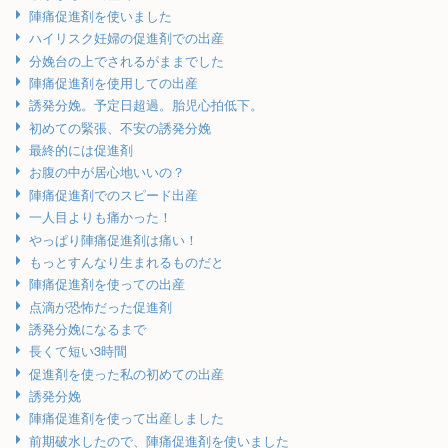
陣痛促進剤を使いました
ハイリスク妊婦の促進剤での出産
分娩台の上でされるがままでした
陣痛促進剤を使用しての出産
誘発分娩。予定日超過。胎児心拍低下。
初めての緊張、不安の誘発分娩
最終的には促進剤
お腹の中が居心地いいの？
陣痛促進剤でのスピード出産
一人目よりも痛かった！
やっぱり陣痛促進剤は痛い！
もっとすんなり生まれるものだと
陣痛促進剤を使っての出産
点滴が恐怖だった促進剤
誘発分娩になるまで
長くて短い3時間
促進剤を使った私の初めての出産
誘発分娩
陣痛促進剤を使って出産しました
前期破水したので、陣痛促進剤を使いました