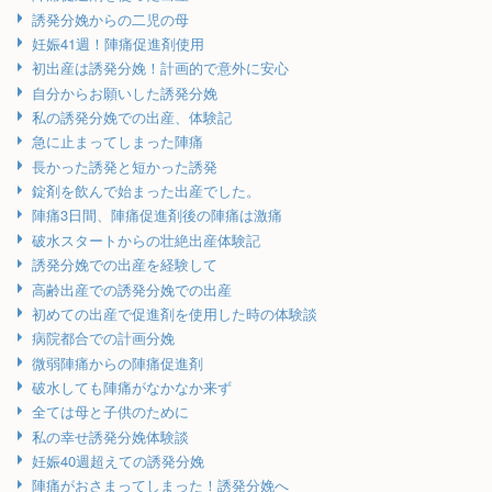
誘発分娩からの二児の母
妊娠41週！陣痛促進剤使用
初出産は誘発分娩！計画的で意外に安心
自分からお願いした誘発分娩
私の誘発分娩での出産、体験記
急に止まってしまった陣痛
長かった誘発と短かった誘発
錠剤を飲んで始まった出産でした。
陣痛3日間、陣痛促進剤後の陣痛は激痛
破水スタートからの壮絶出産体験記
誘発分娩での出産を経験して
高齢出産での誘発分娩での出産
初めての出産で促進剤を使用した時の体験談
病院都合での計画分娩
微弱陣痛からの陣痛促進剤
破水しても陣痛がなかなか来ず
全ては母と子供のために
私の幸せ誘発分娩体験談
妊娠40週超えての誘発分娩
陣痛がおさまってしまった！誘発分娩へ