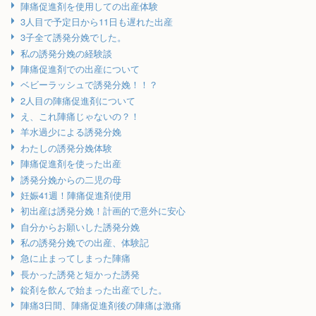
陣痛促進剤を使用しての出産体験
3人目で予定日から11日も遅れた出産
3子全て誘発分娩でした。
私の誘発分娩の経験談
陣痛促進剤での出産について
ベビーラッシュで誘発分娩！！？
2人目の陣痛促進剤について
え、これ陣痛じゃないの？！
羊水過少による誘発分娩
わたしの誘発分娩体験
陣痛促進剤を使った出産
誘発分娩からの二児の母
妊娠41週！陣痛促進剤使用
初出産は誘発分娩！計画的で意外に安心
自分からお願いした誘発分娩
私の誘発分娩での出産、体験記
急に止まってしまった陣痛
長かった誘発と短かった誘発
錠剤を飲んで始まった出産でした。
陣痛3日間、陣痛促進剤後の陣痛は激痛