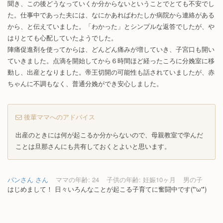
聞き、この後どうなっていくか分からないということでとても不安でし
た。仕事中であった夫には、なにかあればわたしか病院から連絡がある
から、と伝えていました。「わかった」とシンプルな返答でしたが、や
はりとても心配していたようでした。
陣痛促進剤を使ってからは、どんどん痛みが増していき、子宮口も開い
ていきました。点滴を開始してから６時間ほど経ったころに分娩室に移
動し、出産となりました。帝王切開の可能性も話されていましたが、赤
ちゃんに不調もなく、普通分娩ができ安心しました。
後輩ママへのアドバイス
出産のときには何が起こるか分からないので、母親教室で学んだ
ことは旦那さんにも共有しておくとよいと思います。
パンさん さん
ママの年齢: 24
子供の年齢: 妊娠10ヶ月
男の子
はじめまして！ 日々いろんなことが起こる子育てに奮闘中です(*'ω'*)