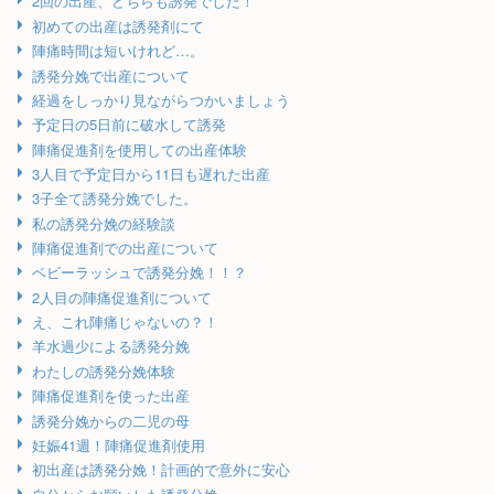
2回の出産、どちらも誘発でした！
初めての出産は誘発剤にて
陣痛時間は短いけれど…。
誘発分娩で出産について
経過をしっかり見ながらつかいましょう
予定日の5日前に破水して誘発
陣痛促進剤を使用しての出産体験
3人目で予定日から11日も遅れた出産
3子全て誘発分娩でした。
私の誘発分娩の経験談
陣痛促進剤での出産について
ベビーラッシュで誘発分娩！！？
2人目の陣痛促進剤について
え、これ陣痛じゃないの？！
羊水過少による誘発分娩
わたしの誘発分娩体験
陣痛促進剤を使った出産
誘発分娩からの二児の母
妊娠41週！陣痛促進剤使用
初出産は誘発分娩！計画的で意外に安心