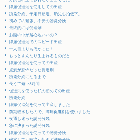
陣痛促進剤を使用しての出産
誘発分娩。予定日超過。胎児心拍低下。
初めての緊張、不安の誘発分娩
最終的には促進剤
お腹の中が居心地いいの？
陣痛促進剤でのスピード出産
一人目よりも痛かった！
もっとすんなり生まれるものだと
陣痛促進剤を使っての出産
点滴が恐怖だった促進剤
誘発分娩になるまで
長くて短い3時間
促進剤を使った私の初めての出産
誘発分娩
陣痛促進剤を使って出産しました
前期破水したので、陣痛促進剤を使いました
夜通し迷った誘発分娩
急に決まった誘発分娩
陣痛促進剤を使っての誘発分娩
破水しても陣痛が起きず誘発分娩