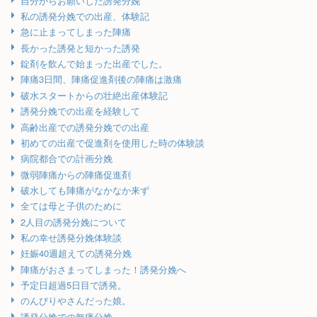
自分からお願いした誘発分娩
私の誘発分娩での出産、体験記
急に止まってしまった陣痛
長かった誘発と短かった誘発
錠剤を飲んで始まった出産でした。
陣痛3日間、陣痛促進剤後の陣痛は激痛
破水スタートからの壮絶出産体験記
誘発分娩での出産を経験して
高齢出産での誘発分娩での出産
初めての出産で促進剤を使用した時の体験談
病院都合での計画分娩
微弱陣痛からの陣痛促進剤
破水しても陣痛がなかなか来ず
全ては母と子供のために
2人目の誘発分娩について
私の幸せ誘発分娩体験談
妊娠40週超えての誘発分娩
陣痛がおさまってしまった！誘発分娩へ
予定日超過5日目で誘発。
のんびりやさんだった娘。
誘発分娩での無痛分娩