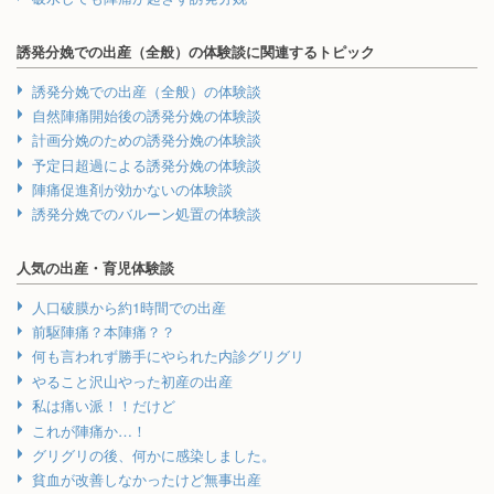
誘発分娩での出産（全般）の体験談に関連するトピック
誘発分娩での出産（全般）の体験談
自然陣痛開始後の誘発分娩の体験談
計画分娩のための誘発分娩の体験談
予定日超過による誘発分娩の体験談
陣痛促進剤が効かないの体験談
誘発分娩でのバルーン処置の体験談
人気の出産・育児体験談
人口破膜から約1時間での出産
前駆陣痛？本陣痛？？
何も言われず勝手にやられた内診グリグリ
やること沢山やった初産の出産
私は痛い派！！だけど
これが陣痛か…！
グリグリの後、何かに感染しました。
貧血が改善しなかったけど無事出産