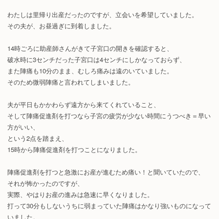
わたしは里帰り出産だったのですが、立会いを希望していました。
その夫が、お昼過ぎに到着しました。
14時ごろに助産師さんがきて子宮口の開きを確認すると、
破水時に3センチだった子宮口は4センチにしかなっておらず、
また陣痛も10分のまま、むしろ痛みは遠のいていました。
そのため微弱陣痛と言われてしまいました。
夫が平日もかかわらず遠方から来てくれていること、
そして陣痛促進剤を打つなら子宮の疲労が少ない時間にうつべき＝早い
方がいい、
という2点を踏まえ、
15時から陣痛促進剤を打つことになりました。
陣痛促進剤を打つと急激にお産が進むため痛い！と聞いていたので、
それが怖かったのですが、
実際、やはりお産の進みは急速に早くなりました。
打って30分もしないうちに弱まっていた陣痛はかなり強いものになって
いました。