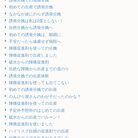
初めての出産で誘発分娩
なかなか波にのらず誘発分娩
誘発分娩は私は2度としない！
自然分娩から誘発分娩へ
初めての誘発分娩は、順調に
不安だったら遠慮せず病院へ
陣痛促進剤を使っての分娩
陣痛促進剤で出産しました
破水からの陣痛促進剤
壮絶な陣痛から出産までの道のり
誘発分娩での出産体験
陣痛促進剤を使っても出てこない
初めての誘発分娩での出産
のんびり屋さんのわが子だったのかな？
陣痛促進剤を使っての出産
予定外予想外のはじめての出産
破水からの出産でバルーン！
陣痛促進剤を使いました
ハイリスク妊婦の促進剤での出産
分娩台の上でされるがままでした