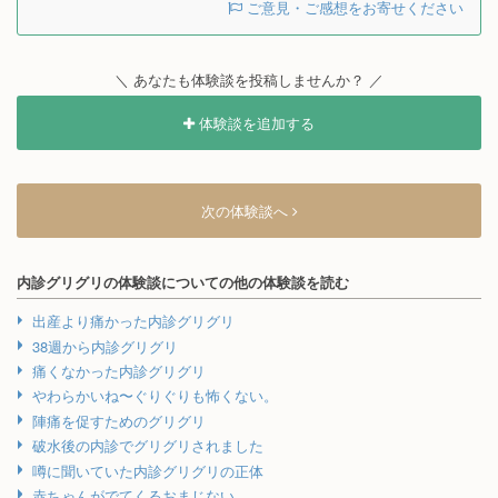
ご意見・ご感想をお寄せください
＼ あなたも体験談を投稿しませんか？ ／
体験談を追加する
次の体験談へ
内診グリグリの体験談についての他の体験談を読む
出産より痛かった内診グリグリ
38週から内診グリグリ
痛くなかった内診グリグリ
やわらかいね〜ぐりぐりも怖くない。
陣痛を促すためのグリグリ
破水後の内診でグリグリされました
噂に聞いていた内診グリグリの正体
赤ちゃんがでてくるおまじない