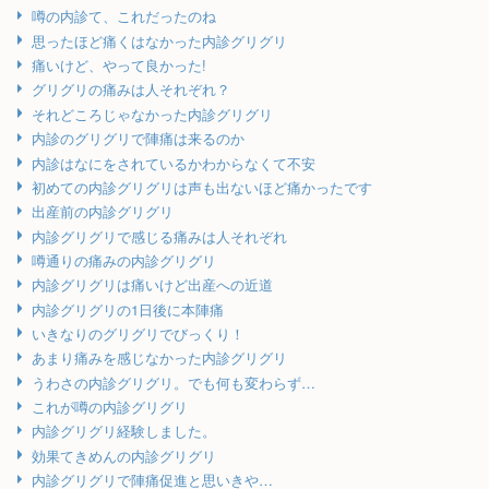
噂の内診て、これだったのね
思ったほど痛くはなかった内診グリグリ
痛いけど、やって良かった!
グリグリの痛みは人それぞれ？
それどころじゃなかった内診グリグリ
内診のグリグリで陣痛は来るのか
内診はなにをされているかわからなくて不安
初めての内診グリグリは声も出ないほど痛かったです
出産前の内診グリグリ
内診グリグリで感じる痛みは人それぞれ
噂通りの痛みの内診グリグリ
内診グリグリは痛いけど出産への近道
内診グリグリの1日後に本陣痛
いきなりのグリグリでびっくり！
あまり痛みを感じなかった内診グリグリ
うわさの内診グリグリ。でも何も変わらず…
これが噂の内診グリグリ
内診グリグリ経験しました。
効果てきめんの内診グリグリ
内診グリグリで陣痛促進と思いきや…