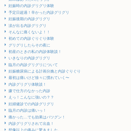
妊娠時の内診グリグリ体験
予定日超過！辛かった内診グリグリ
妊娠後期の内診グリグリ
涙が出る内診グリグリ
そんなに痛くないよ！！
初めての内診ぐりぐり体験
グリグリしたらその夜に
初産のときの私の内診体験談！
いきなりの内診グリグリ
臨月の内診グリグリについて
妊娠糖尿病による計画分娩と内診ぐりぐり
最初は痛いけど徐々に慣れていく〜
内診グリグリ体験談！
嫌で仕方のなかった内診
えっ！こんなに強いの？？
妊婦健診での内診グリグリ
臨月の内診は痛いっ！
痛かった…でも効果はバツグン！
内診グリグリされて出血！
想像以上の痛みに驚きました。