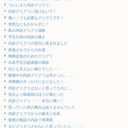
ついにきた内診グリグリ。
内診グリグリに負けないで！
痛い！でも必要なグリグリです！
突然なにもわからずに！
私の内診グリグリ体験
予定日前の内診の痛さ
内診グリグリの翌日に産まれました
刺激されてからの出産
陣痛促進のためのグリグリ
出産予定日超過後の検診
何とも言えない痛さでした‥‥
陣痛中の内診グリグリは辛かった。。。
本陣痛のきっかけになりました！
内診グリグリはないと思ってたのに…
先生より助産師のほうが痛かった
内診グリグリ・・・本当に痛い！
思っていた程の痛みはありませんでした
内診グリグリからの破水と出産
最後の検診の内診で本陣痛
まだグリグリされないと思っていたら・・・