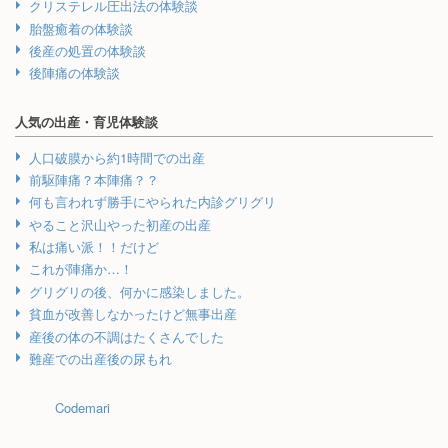
クリステレル圧出法の体験談
胎盤癒着の体験談
後産の処置の体験談
後陣痛の体験談
人気の出産・育児体験談
人口破膜から約1時間での出産
前駆陣痛？本陣痛？？
何も言われず勝手にやられた内診グリグリ
やること沢山やった初産の出産
私は痛い派！！だけど
これが陣痛か…！
グリグリの後、何かに感染しました。
貧血が改善しなかったけど無事出産
産後の体の不調はたくさんでした
難産での出産後の尿もれ
Codemari