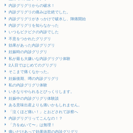
内診グリグリからの破水！
内診グリグリの痛みは壮絶でした。
内診グリグリがきっかけで破水し、陣痛開始
内診グリグリを知らなかった
いつもビクビクの内診でした
不意をつかれたグリグリ
効果があった内診グリグリ
妊娠時の内診グリグリ
私が最も大嫌いな内診グリグリ体験
2人目ではじめてのグリグリ
そこまで痛くなかった。
妊娠後期、噂の内診グリグリ
私の内診グリグリ体験
いきなりやられるとびっくりします。
妊娠中の内診グリグリ体験談
ある意味出産よりも痛いかもしれません。
「泣くほど痛い！」とおどされて診察へ
内診グリグリってこんなの！？
「力をぬいて〜」は無理！
痛いだけあって効果抜群の内診グリグリ