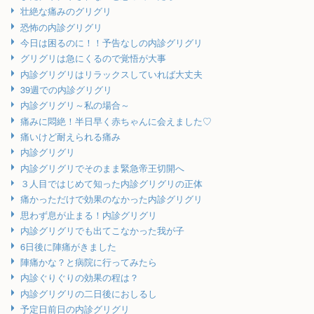
壮絶な痛みのグリグリ
恐怖の内診グリグリ
今日は困るのに！！予告なしの内診グリグリ
グリグリは急にくるので覚悟が大事
内診グリグリはリラックスしていれば大丈夫
39週での内診グリグリ
内診グリグリ～私の場合～
痛みに悶絶！半日早く赤ちゃんに会えました♡
痛いけど耐えられる痛み
内診グリグリ
内診グリグリでそのまま緊急帝王切開へ
３人目ではじめて知った内診グリグリの正体
痛かっただけで効果のなかった内診グリグリ
思わず息が止まる！内診グリグリ
内診グリグリでも出てこなかった我が子
6日後に陣痛がきました
陣痛かな？と病院に行ってみたら
内診ぐりぐりの効果の程は？
内診グリグリの二日後におしるし
予定日前日の内診グリグリ