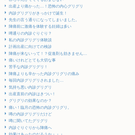
出産より痛かった…！恐怖の内心グリグリ
内診グリグリがきっかけで誕生！
先生の言う通りになってしまいました。
陣痛前に激痛を体験する妊婦は多い
噂通りの内診ぐりぐり？
私の内診グリグリ体験談
計画出産に向けての検診
陣痛が来ないって！？促進剤も効きません…
痛いけれどとても大切な事
苦手な内診グリグリ！
陣痛よりも辛かった内診グリグリの痛み
毎回内診グリグリされました…
気持ち悪い内診グリグリ
出産直前の内診はきつい！
グリグリの効果なのか？
痛い！臨月の恐怖の内診グリグリ。
噂の内診グリグリだけど
噂に聞いてたグリグリ
内診ぐりぐりから陣痛へ
効果はあったのだろうか・・・