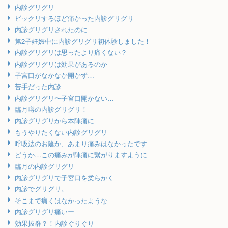
内診グリグリ
ビックリするほど痛かった内診グリグリ
内診グリグリされたのに
第2子妊娠中に内診グリグリ初体験しました！
内診グリグリは思ったより痛くない？
内診グリグリは効果があるのか
子宮口がなかなか開かず…
苦手だった内診
内診グリグリ〜子宮口開かない…
臨月噂の内診グリグリ！
内診グリグリから本陣痛に
もうやりたくない内診グリグリ
呼吸法のお陰か、あまり痛みはなかったです
どうか…この痛みが陣痛に繋がりますように
臨月の内診グリグリ
内診グリグリで子宮口を柔らかく
内診でグリグリ。
そこまで痛くはなかったような
内診グリグリ痛いー
効果抜群？！内診ぐりぐり