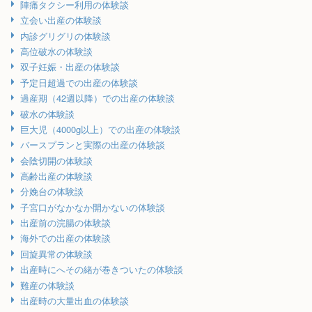
陣痛タクシー利用の体験談
立会い出産の体験談
内診グリグリの体験談
高位破水の体験談
双子妊娠・出産の体験談
予定日超過での出産の体験談
過産期（42週以降）での出産の体験談
破水の体験談
巨大児（4000g以上）での出産の体験談
バースプランと実際の出産の体験談
会陰切開の体験談
高齢出産の体験談
分娩台の体験談
子宮口がなかなか開かないの体験談
出産前の浣腸の体験談
海外での出産の体験談
回旋異常の体験談
出産時にへその緒が巻きついたの体験談
難産の体験談
出産時の大量出血の体験談