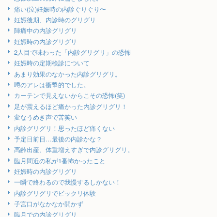
痛い(泣)妊娠時の内診ぐりぐり〜
妊娠後期、内診時のグリグリ
陣痛中の内診グリグリ
妊娠時の内診グリグリ
2人目で味わった「内診グリグリ」の恐怖
妊娠時の定期検診について
あまり効果のなかった内診グリグリ。
噂のアレは衝撃的でした。
カーテンで見えないからこその恐怖(笑)
足が震えるほど痛かった内診グリグリ！
変なうめき声で苦笑い
内診グリグリ！思ったほど痛くない
予定日前日…最後の内診かな？
高齢出産、体重増えすぎで内診グリグリ。
臨月間近の私が1番怖かったこと
妊娠時の内診グリグリ
一瞬で終わるので我慢するしかない！
内診グリグリでビックリ体験
子宮口がなかなか開かず
臨月での内診グリグリ