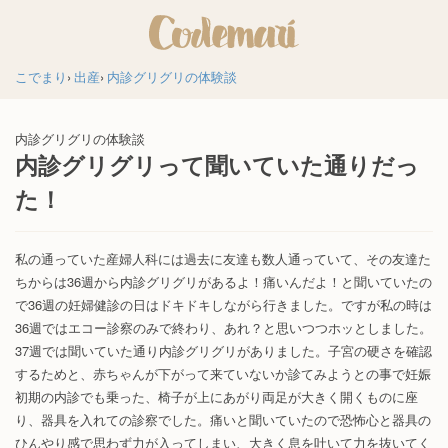
こでまり
出産
内診グリグリの体験談
内診グリグリの体験談
内診グリグリって聞いていた通りだっ
た！
私の通っていた産婦人科には過去に友達も数人通っていて、その友達た
ちからは36週から内診グリグリがあるよ！痛いんだよ！と聞いていたの
で36週の妊婦健診の日はドキドキしながら行きました。ですが私の時は
36週ではエコー診察のみで終わり、あれ？と思いつつホッとしました。
37週では聞いていた通り内診グリグリがありました。子宮の硬さを確認
するためと、赤ちゃんが下がって来ていないか診てみようとの事で妊娠
初期の内診でも乗った、椅子が上にあがり両足が大きく開くものに座
り、器具を入れての診察でした。痛いと聞いていたので恐怖心と器具の
ひんやり感で思わず力が入ってしまい、大きく息を吐いて力を抜いてく