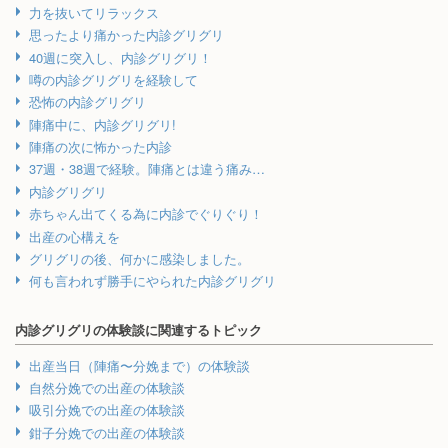
力を抜いてリラックス
思ったより痛かった内診グリグリ
40週に突入し、内診グリグリ！
噂の内診グリグリを経験して
恐怖の内診グリグリ
陣痛中に、内診グリグリ!
陣痛の次に怖かった内診
37週・38週で経験。陣痛とは違う痛み…
内診グリグリ
赤ちゃん出てくる為に内診でぐりぐり！
出産の心構えを
グリグリの後、何かに感染しました。
何も言われず勝手にやられた内診グリグリ
内診グリグリの体験談に関連するトピック
出産当日（陣痛〜分娩まで）の体験談
自然分娩での出産の体験談
吸引分娩での出産の体験談
鉗子分娩での出産の体験談