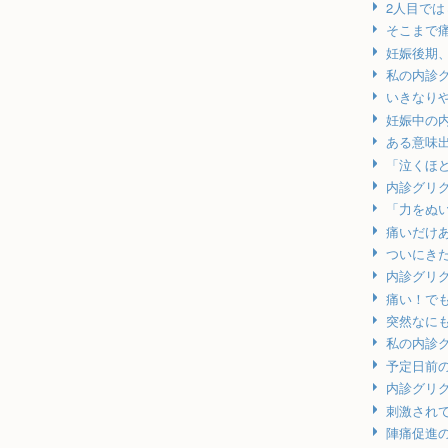
2人目で
そこまで
妊娠後期
私の内診
いきなり
妊娠中の
ある意味
「泣くほ
内診グリ
「力をぬ
痛いだけ
ついにき
内診グリ
痛い！で
突然なに
私の内診
予定日前
内診グリ
刺激され
陣痛促進