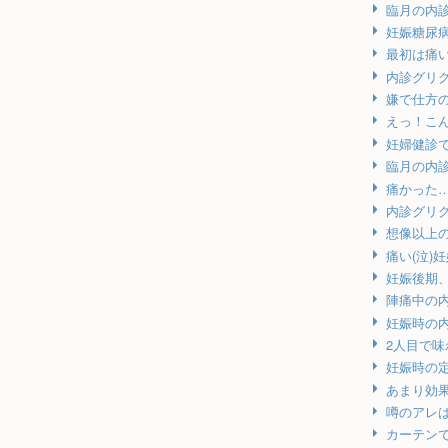
臨月の内
妊娠糖尿
最初は痛
内診グリ
嫌で仕方
えっ！こ
妊婦健診
臨月の内
痛かった
内診グリ
想像以上
痛い(泣)
妊娠後期
陣痛中の
妊娠時の
2人目で
妊娠時の
あまり効
噂のアレ
カーテンで