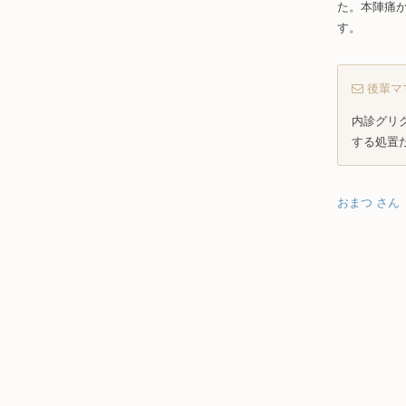
た。本陣痛
す。
後輩マ
内診グリ
する処置
おまつ さん