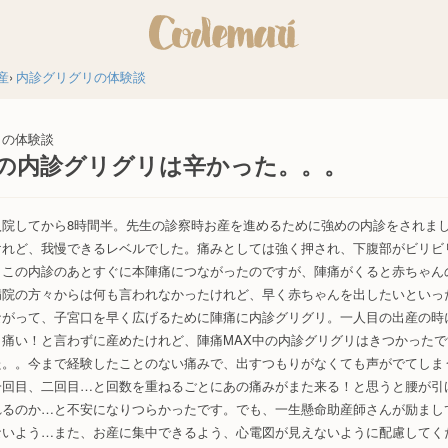
産
内診グリグリの体験談
リの体験談
の内診グリグリは辛かった。。。
入院してから8時間半。先生の診察時お産を進めるために強めの内診をされま
けれど、我慢できるレベルでした。痛みとしては強く押され、下腹部がビリビ
。この内診のあとすぐに本陣痛につながったのですが、陣痛がくると赤ちゃん
病院の方々からは何も言われなかったけれど、早く赤ちゃんを出したいといっ
ながって、子宮口を早く広げるために陣痛に内診グリグリ。一人目の出産の時
、痛い！と言わずに産めたけれど、陣痛MAX中の内診グリグリはきつかった
た。。今まで経験したことのない痛みで、出すつもりがなくても声がでてしま
一回目、二回目…と回数を重ねるごとにあの痛みがまた来る！と思うと腰が引
れるのか…と不安になりつらかったです。でも、一生懸命助産師さんが励まし
ないよう…また、お産に集中できるよう、心電図が見えないように配慮してく