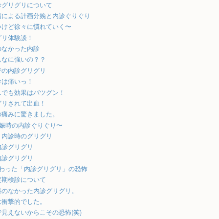
診グリグリについて
病による計画分娩と内診ぐりぐり
いけど徐々に慣れていく〜
グリ体験談！
のなかった内診
んなに強いの？？
での内診グリグリ
診は痛いっ！
…でも効果はバツグン！
グリされて出血！
の痛みに驚きました。
妊娠時の内診ぐりぐり〜
、内診時のグリグリ
内診グリグリ
内診グリグリ
味わった「内診グリグリ」の恐怖
定期検診について
果のなかった内診グリグリ。
は衝撃的でした。
見えないからこその恐怖(笑)