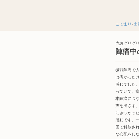
こでまり
出
内診グリグ
陣痛中
微弱陣痛で
は痛かった
感じでした
っていて、
本陣痛につ
声を出さず
にきつかっ
感じです。
回で解放さ
な心配をし