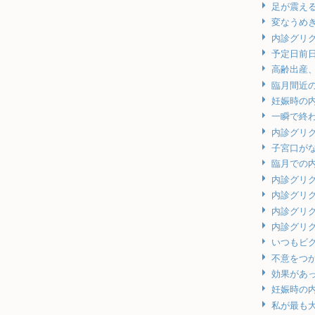
足が震え
変なうめ
内診グリ
予定日前
高齢出産
臨月間近
妊娠時の
一瞬で終
内診グリ
子宮口が
臨月での
内診グリ
内診グリ
内診グリ
内診グリ
いつもビ
不意をつ
効果があ
妊娠時の
私が最も