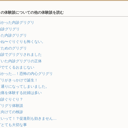
リの体験談についての他の体験談を読む
痛かった内診グリグリ
内診グリグリ
った内診グリグリ
いね〜ぐりぐりも怖くない。
すためのグリグリ
内診でグリグリされました
ていた内診グリグリの正体
がでてくるおまじない
痛かった…！恐怖の内心グリグリ
グリがきっかけで誕生！
う通りになってしまいました。
激痛を体験する妊婦は多い
内診ぐりぐり？
グリグリ体験談
に向けての検診
ないって！？促進剤も効きません…
どとても大切な事