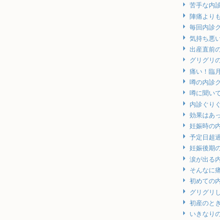
苦手な内
陣痛より
毎回内診
気持ち悪
出産直前
グリグリ
痛い！臨
噂の内診
噂に聞い
内診ぐり
効果はあ
妊娠時の
予定日超
妊娠後期
涙が出る
そんなに
初めての
グリグリ
初産のと
いきなり