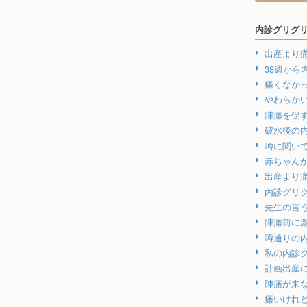
内診グリグ
出産より
38週から
痛くなか
やわらか
陣痛を促
破水後の
噂に聞い
赤ちゃん
出産より
内診グリ
先生の言
陣痛前に
噂通りの
私の内診
計画出産
陣痛が来
痛いけれ