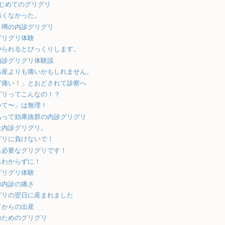
はじめてのグリグリ
痛くなかった。
、噂の内診グリグリ
グリグリ体験
やられるとびっくりします。
内診グリグリ体験談
出産よりも痛いかもしれません。
ど痛い！」とおどされて診察へ
グリってこんなの！？
いて〜」は無理！
あって効果抜群の内診グリグリ
た内診グリグリ。
グリに負けないで！
も必要なグリグリです！
もわからずに！
グリグリ体験
の内診の痛さ
グリの翌日に産まれました
てからの出産
のためのグリグリ