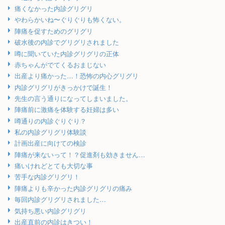
痛くなかった内診グリグリ
やわらかいね〜ぐりぐりも怖くない。
陣痛を促すためのグリグリ
破水後の内診でグリグリされました
噂に聞いていた内診グリグリの正体
赤ちゃんがでてくるおまじない
出産より痛かった…！恐怖の内心グリグリ
内診グリグリがきっかけで誕生！
先生の言う通りになってしまいました。
陣痛前に激痛を体験する妊婦は多い
噂通りの内診ぐりぐり？
私の内診グリグリ体験談
計画出産に向けての検診
陣痛が来ないって！？促進剤も効きません…
痛いけれどとても大切な事
苦手な内診グリグリ！
陣痛よりも辛かった内診グリグリの痛み
毎回内診グリグリされました…
気持ち悪い内診グリグリ
出産直前の内診はきつい！