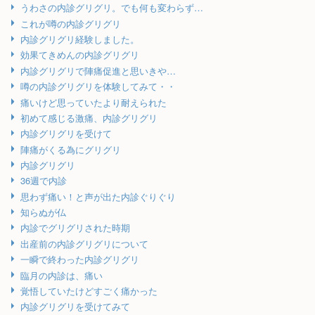
うわさの内診グリグリ。でも何も変わらず…
これが噂の内診グリグリ
内診グリグリ経験しました。
効果てきめんの内診グリグリ
内診グリグリで陣痛促進と思いきや…
噂の内診グリグリを体験してみて・・
痛いけど思っていたより耐えられた
初めて感じる激痛、内診グリグリ
内診グリグリを受けて
陣痛がくる為にグリグリ
内診グリグリ
36週で内診
思わず痛い！と声が出た内診ぐりぐり
知らぬが仏
内診でグリグリされた時期
出産前の内診グリグリについて
一瞬で終わった内診グリグリ
臨月の内診は、痛い
覚悟していたけどすごく痛かった
内診グリグリを受けてみて