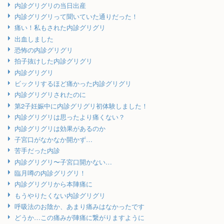
内診グリグリの当日出産
内診グリグリって聞いていた通りだった！
痛い！私もされた内診グリグリ
出血しました
恐怖の内診グリグリ
拍子抜けした内診グリグリ
内診グリグリ
ビックリするほど痛かった内診グリグリ
内診グリグリされたのに
第2子妊娠中に内診グリグリ初体験しました！
内診グリグリは思ったより痛くない？
内診グリグリは効果があるのか
子宮口がなかなか開かず…
苦手だった内診
内診グリグリ〜子宮口開かない…
臨月噂の内診グリグリ！
内診グリグリから本陣痛に
もうやりたくない内診グリグリ
呼吸法のお陰か、あまり痛みはなかったです
どうか…この痛みが陣痛に繋がりますように