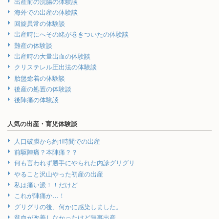
出産前の浣腸の体験談
海外での出産の体験談
回旋異常の体験談
出産時にへその緒が巻きついたの体験談
難産の体験談
出産時の大量出血の体験談
クリステレル圧出法の体験談
胎盤癒着の体験談
後産の処置の体験談
後陣痛の体験談
人気の出産・育児体験談
人口破膜から約1時間での出産
前駆陣痛？本陣痛？？
何も言われず勝手にやられた内診グリグリ
やること沢山やった初産の出産
私は痛い派！！だけど
これが陣痛か…！
グリグリの後、何かに感染しました。
貧血が改善しなかったけど無事出産