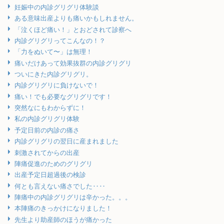
妊娠中の内診グリグリ体験談
ある意味出産よりも痛いかもしれません。
「泣くほど痛い！」とおどされて診察へ
内診グリグリってこんなの！？
「力をぬいて〜」は無理！
痛いだけあって効果抜群の内診グリグリ
ついにきた内診グリグリ。
内診グリグリに負けないで！
痛い！でも必要なグリグリです！
突然なにもわからずに！
私の内診グリグリ体験
予定日前の内診の痛さ
内診グリグリの翌日に産まれました
刺激されてからの出産
陣痛促進のためのグリグリ
出産予定日超過後の検診
何とも言えない痛さでした‥‥
陣痛中の内診グリグリは辛かった。。。
本陣痛のきっかけになりました！
先生より助産師のほうが痛かった