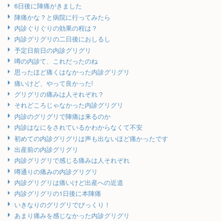
6日後に陣痛がきました
陣痛かな？と病院に行ってみたら
内診ぐりぐりの効果の程は？
内診グリグリの二日後におしるし
予定日前日の内診グリグリ
噂の内診て、これだったのね
思ったほど痛くはなかった内診グリグリ
痛いけど、やって良かった!
グリグリの痛みは人それぞれ？
それどころじゃなかった内診グリグリ
内診のグリグリで陣痛は来るのか
内診はなにをされているかわからなくて不安
初めての内診グリグリは声も出ないほど痛かったです
出産前の内診グリグリ
内診グリグリで感じる痛みは人それぞれ
噂通りの痛みの内診グリグリ
内診グリグリは痛いけど出産への近道
内診グリグリの1日後に本陣痛
いきなりのグリグリでびっくり！
あまり痛みを感じなかった内診グリグリ