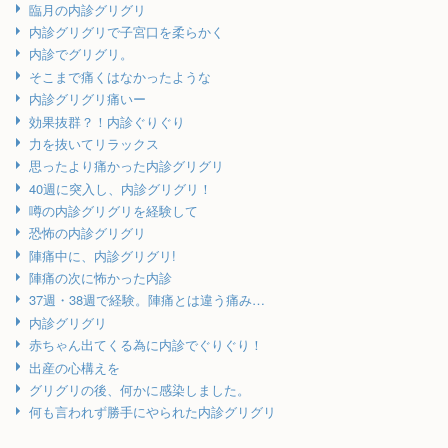
臨月の内診グリグリ
内診グリグリで子宮口を柔らかく
内診でグリグリ。
そこまで痛くはなかったような
内診グリグリ痛いー
効果抜群？！内診ぐりぐり
力を抜いてリラックス
思ったより痛かった内診グリグリ
40週に突入し、内診グリグリ！
噂の内診グリグリを経験して
恐怖の内診グリグリ
陣痛中に、内診グリグリ!
陣痛の次に怖かった内診
37週・38週で経験。陣痛とは違う痛み…
内診グリグリ
赤ちゃん出てくる為に内診でぐりぐり！
出産の心構えを
グリグリの後、何かに感染しました。
何も言われず勝手にやられた内診グリグリ