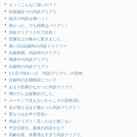
えっ！こんなに強いの？？
妊婦健診での内診グリグリ
臨月の内診は痛いっ！
痛かった…でも効果はバツグン！
内診グリグリされて出血！
想像以上の痛みに驚きました。
痛い(泣)妊娠時の内診ぐりぐり〜
妊娠後期、内診時のグリグリ
陣痛中の内診グリグリ
妊娠時の内診グリグリ
2人目で味わった「内診グリグリ」の恐怖
妊娠時の定期検診について
あまり効果のなかった内診グリグリ。
噂のアレは衝撃的でした。
カーテンで見えないからこその恐怖(笑)
足が震えるほど痛かった内診グリグリ！
変なうめき声で苦笑い
内診グリグリ！思ったほど痛くない
予定日前日…最後の内診かな？
高齢出産、体重増えすぎで内診グリグリ。