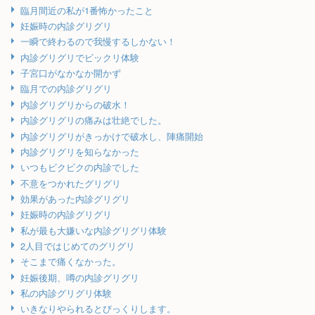
臨月間近の私が1番怖かったこと
妊娠時の内診グリグリ
一瞬で終わるので我慢するしかない！
内診グリグリでビックリ体験
子宮口がなかなか開かず
臨月での内診グリグリ
内診グリグリからの破水！
内診グリグリの痛みは壮絶でした。
内診グリグリがきっかけで破水し、陣痛開始
内診グリグリを知らなかった
いつもビクビクの内診でした
不意をつかれたグリグリ
効果があった内診グリグリ
妊娠時の内診グリグリ
私が最も大嫌いな内診グリグリ体験
2人目ではじめてのグリグリ
そこまで痛くなかった。
妊娠後期、噂の内診グリグリ
私の内診グリグリ体験
いきなりやられるとびっくりします。