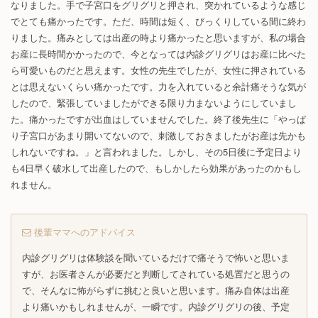
なりました。手で子宮口をグリグリと押され、突かれているような感じ
でとても痛かったです。ただ、時間は短く、びっくりしている間に終わ
りました。痛みとしては出産の時より痛かったと思いますが、私の場合
お産に長時間かかったので、今となっては内診グリグリはお産に比べた
ら可愛いものだと思えます。女性の先生でしたが、女性に押されている
とは思えないくらい痛かったです。力を入れていると余計痛そうな気が
したので、緊張していましたができる限り力まないようにしていまし
た。痛かったですが出血はしていませんでした。終了後先生に「やっぱ
り子宮口があまり開いてないので、刺激しておきましたがお産は先かも
しれないですね。」と言われました。しかし、その5日後に予定日より
も4日早く破水して出産したので、もしかしたら効果があったのかもし
れません。
後輩ママへのアドバイス
内診グリグリは体験談を聞いているだけで痛そうで怖いと思いま
すが、お医者さんが必要だと判断してされている処置だと思うの
で、そんなに怖がらずに挑むと良いと思います。痛み自体は出産
より痛いかもしれませんが、一瞬です。内診グリグリの後、予定