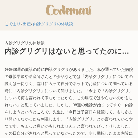
こでまり
出産
内診グリグリの体験談
内診グリグリの体験談
内診グリグリはないと思ってたのに…
妊娠38週の健診の時に内診グリグリがありました。私が通っていた病院
の母親学級や助産師さんとの会話などでは「内診グリグリ」についての
説明は一切なく、臨月に入って自分でネットでお産について調べている
時に「内診グリグリ」について知りました。「今まで『内診グリグリ』
について何も言われて来なかったから、この病院ではやらないのかもし
れない」と思っていました。しかし、38週の健診が始まってすぐ、内診
をしようというところで、先生に「今日は子宮口を確認して、もしあま
り開いてなかったら刺激します。『内診グリグリ』とか言われているや
つです。ちょっと痛いかもしれません」と言われてびっくりしました。
その日自分がされると思っていなかったので、少し動転したまま内診に