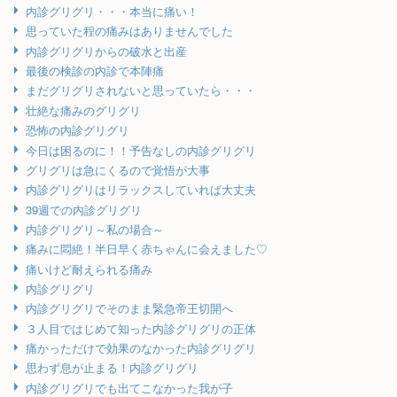
内診グリグリ・・・本当に痛い！
思っていた程の痛みはありませんでした
内診グリグリからの破水と出産
最後の検診の内診で本陣痛
まだグリグリされないと思っていたら・・・
壮絶な痛みのグリグリ
恐怖の内診グリグリ
今日は困るのに！！予告なしの内診グリグリ
グリグリは急にくるので覚悟が大事
内診グリグリはリラックスしていれば大丈夫
39週での内診グリグリ
内診グリグリ～私の場合～
痛みに悶絶！半日早く赤ちゃんに会えました♡
痛いけど耐えられる痛み
内診グリグリ
内診グリグリでそのまま緊急帝王切開へ
３人目ではじめて知った内診グリグリの正体
痛かっただけで効果のなかった内診グリグリ
思わず息が止まる！内診グリグリ
内診グリグリでも出てこなかった我が子