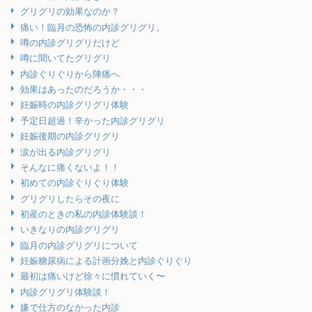
グリグリの効果なのか？
痛い！臨月の恐怖の内診グリグリ。
噂の内診グリグリだけど
噂に聞いてたグリグリ
内診ぐりぐりから陣痛へ
効果はあったのだろうか・・・
妊娠時の内診グリグリ体験
予定日超過！辛かった内診グリグリ
妊娠後期の内診グリグリ
涙が出る内診グリグリ
そんなに痛くないよ！！
初めての内診ぐりぐり体験
グリグリしたらその夜に
初産のときの私の内診体験談！
いきなりの内診グリグリ
臨月の内診グリグリについて
妊娠糖尿病による計画分娩と内診ぐりぐり
最初は痛いけど徐々に慣れていく〜
内診グリグリ体験談！
嫌で仕方のなかった内診