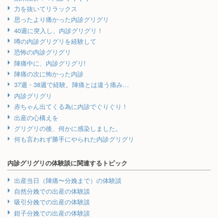
力を抜いてリラックス
思ったより痛かった内診グリグリ
40週に突入し、内診グリグリ！
噂の内診グリグリを経験して
恐怖の内診グリグリ
陣痛中に、内診グリグリ!
陣痛の次に怖かった内診
37週・38週で経験。陣痛とは違う痛み…
内診グリグリ
赤ちゃん出てくる為に内診でぐりぐり！
出産の心構えを
グリグリの後、何かに感染しました。
何も言われず勝手にやられた内診グリグリ
内診グリグリの体験談に関連するトピック
出産当日（陣痛〜分娩まで）の体験談
自然分娩での出産の体験談
吸引分娩での出産の体験談
鉗子分娩での出産の体験談