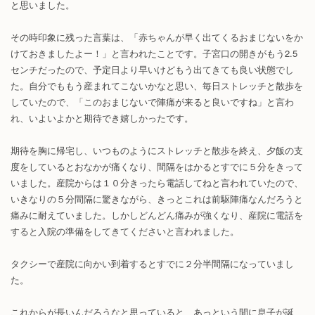
と思いました。
その時印象に残った言葉は、「赤ちゃんが早く出てくるおまじないをか
けておきましたよー！」と言われたことです。子宮口の開きがもう2.5
センチだったので、予定日より早いけどもう出てきても良い状態でし
た。自分でももう産まれてこないかなと思い、毎日ストレッチと散歩を
していたので、「このおまじないで陣痛が来ると良いですね」と言わ
れ、いよいよかと期待でき嬉しかったです。
期待を胸に帰宅し、いつものようにストレッチと散歩を終え、夕飯の支
度をしているとおなかが痛くなり、間隔をはかるとすでに５分をきって
いました。産院からは１０分きったら電話してねと言われていたので、
いきなりの５分間隔に驚きながら、きっとこれは前駆陣痛なんだろうと
痛みに耐えていました。しかしどんどん痛みが強くなり、産院に電話を
すると入院の準備をしてきてくださいと言われました。
タクシーで産院に向かい到着するとすでに２分半間隔になっていまし
た。
これからが長いんだろうなと思っていると、あっという間に息子が誕