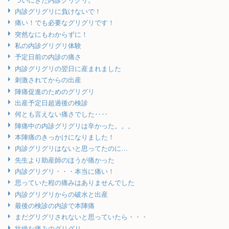
内診グリグリに負けないで！
痛い！でも必要なグリグリです！
突然なにもわからずに！
私の内診グリグリ体験
予定日前の内診の痛さ
内診グリグリの翌日に産まれました
刺激されてからの出産
陣痛促進のためのグリグリ
出産予定日超過後の検診
何とも言えない痛さでした‥‥
陣痛中の内診グリグリは辛かった。。。
本陣痛のきっかけになりました！
内診グリグリはないと思ってたのに…
先生より助産師のほうが痛かった
内診グリグリ・・・本当に痛い！
思っていた程の痛みはありませんでした
内診グリグリからの破水と出産
最後の検診の内診で本陣痛
まだグリグリされないと思っていたら・・・
壮絶な痛みのグリグリ