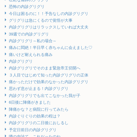
恐怖の内診グリグリ
今日は困るのに！！予告なしの内診グリグリ
グリグリは急にくるので覚悟が大事
内診グリグリはリラックスしていれば大丈夫
39週での内診グリグリ
内診グリグリ～私の場合～
痛みに悶絶！半日早く赤ちゃんに会えました♡
痛いけど耐えられる痛み
内診グリグリ
内診グリグリでそのまま緊急帝王切開へ
３人目ではじめて知った内診グリグリの正体
痛かっただけで効果のなかった内診グリグリ
思わず息が止まる！内診グリグリ
内診グリグリでも出てこなかった我が子
6日後に陣痛がきました
陣痛かな？と病院に行ってみたら
内診ぐりぐりの効果の程は？
内診グリグリの二日後におしるし
予定日前日の内診グリグリ
噂の内診て、これだったのね