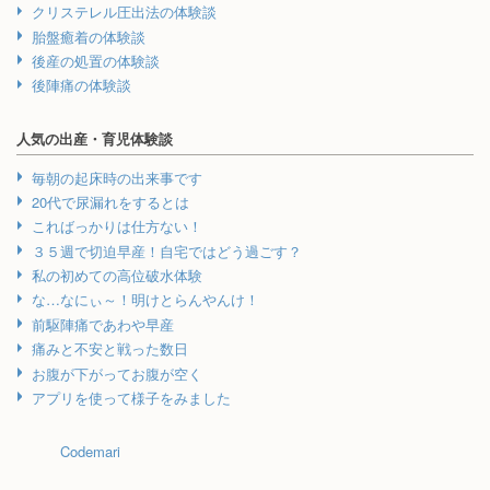
クリステレル圧出法の体験談
胎盤癒着の体験談
後産の処置の体験談
後陣痛の体験談
人気の出産・育児体験談
毎朝の起床時の出来事です
20代で尿漏れをするとは
こればっかりは仕方ない！
３５週で切迫早産！自宅ではどう過ごす？
私の初めての高位破水体験
な…なにぃ～！明けとらんやんけ！
前駆陣痛であわや早産
痛みと不安と戦った数日
お腹が下がってお腹が空く
アプリを使って様子をみました
Codemari