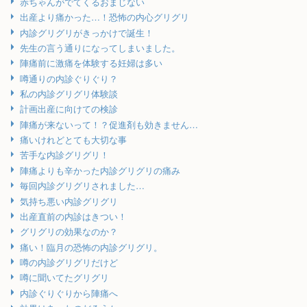
赤ちゃんがでてくるおまじない
出産より痛かった…！恐怖の内心グリグリ
内診グリグリがきっかけで誕生！
先生の言う通りになってしまいました。
陣痛前に激痛を体験する妊婦は多い
噂通りの内診ぐりぐり？
私の内診グリグリ体験談
計画出産に向けての検診
陣痛が来ないって！？促進剤も効きません…
痛いけれどとても大切な事
苦手な内診グリグリ！
陣痛よりも辛かった内診グリグリの痛み
毎回内診グリグリされました…
気持ち悪い内診グリグリ
出産直前の内診はきつい！
グリグリの効果なのか？
痛い！臨月の恐怖の内診グリグリ。
噂の内診グリグリだけど
噂に聞いてたグリグリ
内診ぐりぐりから陣痛へ