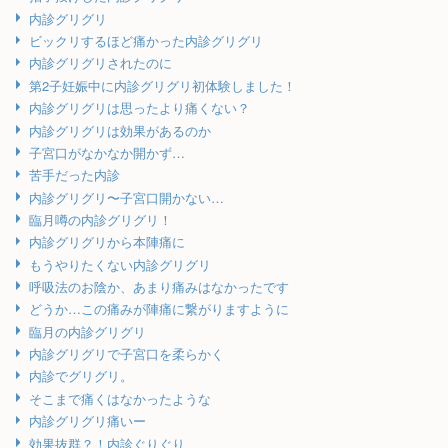
内診グリグリ
ビックリするほど痛かった内診グリグリ
内診グリグリされたのに
第2子妊娠中に内診グリグリ初体験しました！
内診グリグリは思ったより痛くない？
内診グリグリは効果があるのか
子宮口がなかなか開かず…
苦手だった内診
内診グリグリ〜子宮口開かない…
臨月噂の内診グリグリ！
内診グリグリから本陣痛に
もうやりたくない内診グリグリ
呼吸法のお陰か、あまり痛みはなかったです
どうか…この痛みが陣痛に繋がりますように
臨月の内診グリグリ
内診グリグリで子宮口を柔らかく
内診でグリグリ。
そこまで痛くはなかったような
内診グリグリ痛いー
効果抜群？！内診ぐりぐり