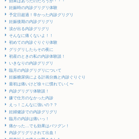
効果はあったのだろうか・・・
妊娠時の内診グリグリ体験
予定日超過！辛かった内診グリグリ
妊娠後期の内診グリグリ
涙が出る内診グリグリ
そんなに痛くないよ！！
初めての内診ぐりぐり体験
グリグリしたらその夜に
初産のときの私の内診体験談！
いきなりの内診グリグリ
臨月の内診グリグリについて
妊娠糖尿病による計画分娩と内診ぐりぐり
最初は痛いけど徐々に慣れていく〜
内診グリグリ体験談！
嫌で仕方のなかった内診
えっ！こんなに強いの？？
妊婦健診での内診グリグリ
臨月の内診は痛いっ！
痛かった…でも効果はバツグン！
内診グリグリされて出血！