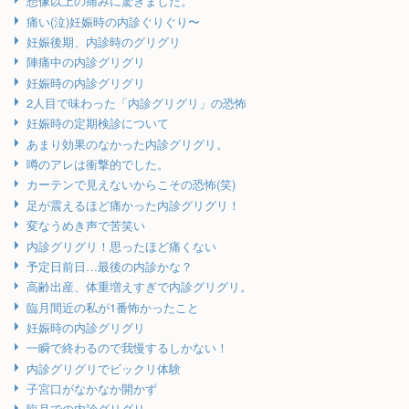
想像以上の痛みに驚きました。
痛い(泣)妊娠時の内診ぐりぐり〜
妊娠後期、内診時のグリグリ
陣痛中の内診グリグリ
妊娠時の内診グリグリ
2人目で味わった「内診グリグリ」の恐怖
妊娠時の定期検診について
あまり効果のなかった内診グリグリ。
噂のアレは衝撃的でした。
カーテンで見えないからこその恐怖(笑)
足が震えるほど痛かった内診グリグリ！
変なうめき声で苦笑い
内診グリグリ！思ったほど痛くない
予定日前日…最後の内診かな？
高齢出産、体重増えすぎで内診グリグリ。
臨月間近の私が1番怖かったこと
妊娠時の内診グリグリ
一瞬で終わるので我慢するしかない！
内診グリグリでビックリ体験
子宮口がなかなか開かず
臨月での内診グリグリ