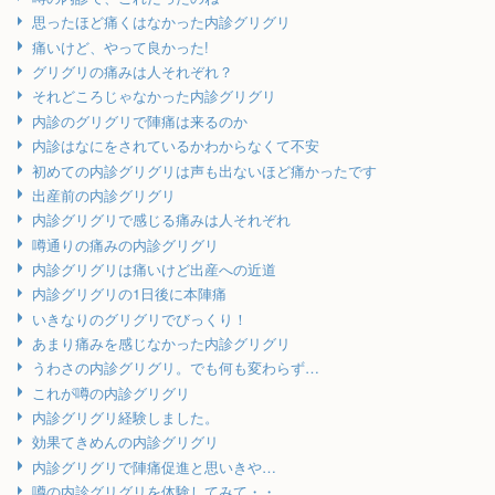
思ったほど痛くはなかった内診グリグリ
痛いけど、やって良かった!
グリグリの痛みは人それぞれ？
それどころじゃなかった内診グリグリ
内診のグリグリで陣痛は来るのか
内診はなにをされているかわからなくて不安
初めての内診グリグリは声も出ないほど痛かったです
出産前の内診グリグリ
内診グリグリで感じる痛みは人それぞれ
噂通りの痛みの内診グリグリ
内診グリグリは痛いけど出産への近道
内診グリグリの1日後に本陣痛
いきなりのグリグリでびっくり！
あまり痛みを感じなかった内診グリグリ
うわさの内診グリグリ。でも何も変わらず…
これが噂の内診グリグリ
内診グリグリ経験しました。
効果てきめんの内診グリグリ
内診グリグリで陣痛促進と思いきや…
噂の内診グリグリを体験してみて・・