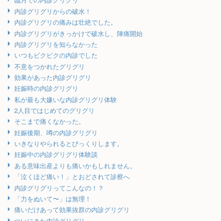
内診グリグリからの破水！
内診グリグリの痛みは壮絶でした。
内診グリグリがきっかけで破水し、陣痛開始
内診グリグリを知らなかった
いつもビクビクの内診でした
不意をつかれたグリグリ
効果があった内診グリグリ
妊娠時の内診グリグリ
私が最も大嫌いな内診グリグリ体験
2人目ではじめてのグリグリ
そこまで痛くなかった。
妊娠後期、噂の内診グリグリ
いきなりやられるとびっくりします。
妊娠中の内診グリグリ体験談
ある意味出産よりも痛いかもしれません。
「泣くほど痛い！」とおどされて診察へ
内診グリグリってこんなの！？
「力をぬいて〜」は無理！
痛いだけあって効果抜群の内診グリグリ
ついにきた内診グリグリ。