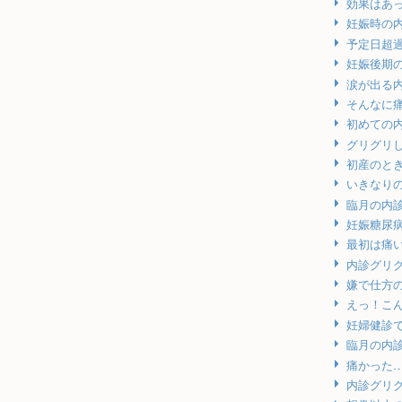
効果はあ
妊娠時の
予定日超
妊娠後期
涙が出る
そんなに
初めての
グリグリ
初産のと
いきなり
臨月の内
妊娠糖尿
最初は痛
内診グリ
嫌で仕方
えっ！こ
妊婦健診
臨月の内
痛かった
内診グリ