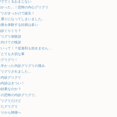
がでてくるおまじない
痛かった…！恐怖の内心グリグリ
グリがきっかけで誕生！
う通りになってしまいました。
激痛を体験する妊婦は多い
内診ぐりぐり？
グリグリ体験談
に向けての検診
ないって！？促進剤も効きません…
どとても大切な事
診グリグリ！
も辛かった内診グリグリの痛み
グリグリされました…
い内診グリグリ
の内診はきつい！
の効果なのか？
月の恐怖の内診グリグリ。
グリグリだけど
てたグリグリ
ぐりから陣痛へ