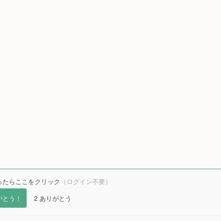
ったらここをクリック
（ログイン不要）
がとう！
2
ありがとう