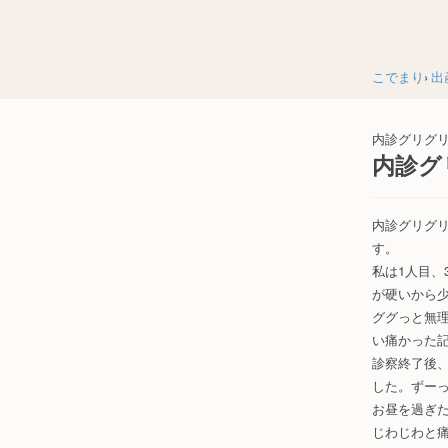
こでまり
出
内診グリグ
内診グ
内診グリグ
す。
私は1人目、
が硬いから
ググっと無
い痛かった
診察終了後
した。ずー
お昼を過ぎ
じわじわと