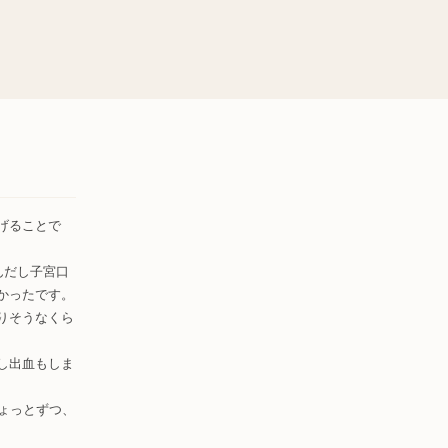
げることで
んだし子宮口
かったです。
りそうなくら
し出血もしま
ょっとずつ、