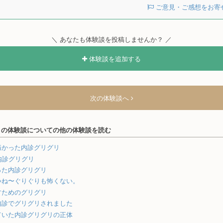
ご意見・ご感想をお寄
＼ あなたも体験談を投稿しませんか？ ／
体験談を追加する
次の体験談へ
リの体験談についての他の体験談を読む
痛かった内診グリグリ
内診グリグリ
った内診グリグリ
いね〜ぐりぐりも怖くない。
すためのグリグリ
内診でグリグリされました
ていた内診グリグリの正体