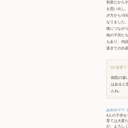
初産だから
を思い出し
夕方から1
なりました
痛につなが
他の子供たち
もあり、内
過ぎての出
後輩マ
病院の違
はあると
んね。
あめゆママ 
4人の子供を
育ては大変
が、よろし