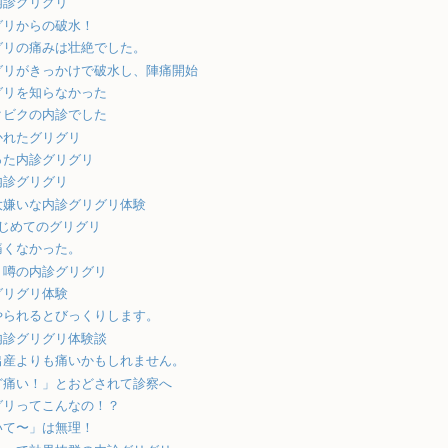
内診グリグリ
グリからの破水！
グリの痛みは壮絶でした。
グリがきっかけで破水し、陣痛開始
グリを知らなかった
クビクの内診でした
かれたグリグリ
った内診グリグリ
内診グリグリ
大嫌いな内診グリグリ体験
はじめてのグリグリ
痛くなかった。
、噂の内診グリグリ
グリグリ体験
やられるとびっくりします。
内診グリグリ体験談
出産よりも痛いかもしれません。
ど痛い！」とおどされて診察へ
グリってこんなの！？
いて〜」は無理！