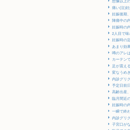
想像以上
痛い(泣)
妊娠後期
陣痛中の
妊娠時の
2人目で
妊娠時の
あまり効
噂のアレ
カーテンで
足が震え
変なうめ
内診グリ
予定日前
高齢出産
臨月間近
妊娠時の
一瞬で終
内診グリ
子宮口が