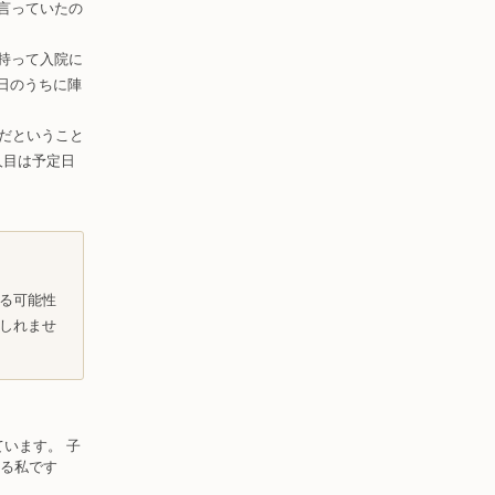
言っていたの
持って入院に
日のうちに陣
んだということ
人目は予定日
る可能性
しれませ
います。 子
いる私です