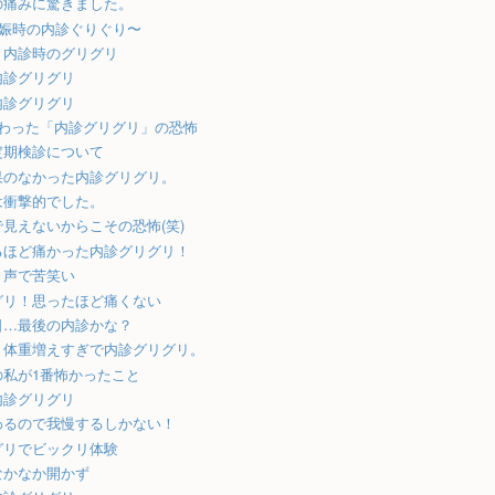
の痛みに驚きました。
妊娠時の内診ぐりぐり〜
、内診時のグリグリ
内診グリグリ
内診グリグリ
味わった「内診グリグリ」の恐怖
定期検診について
果のなかった内診グリグリ。
は衝撃的でした。
見えないからこその恐怖(笑)
るほど痛かった内診グリグリ！
き声で苦笑い
グリ！思ったほど痛くない
日…最後の内診かな？
、体重増えすぎで内診グリグリ。
の私が1番怖かったこと
内診グリグリ
わるので我慢するしかない！
グリでビックリ体験
なかなか開かず