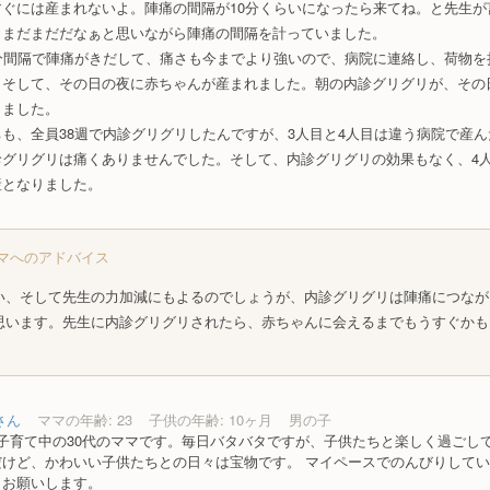
すぐには産まれないよ。陣痛の間隔が10分くらいになったら来てね。と先生が
、まだまだだなぁと思いながら陣痛の間隔を計っていました。
5分間隔で陣痛がきだして、痛さも今までより強いので、病院に連絡し、荷物を
。そして、その日の夜に赤ちゃんが産まれました。朝の内診グリグリが、その
りました。
も、全員38週で内診グリグリしたんですが、3人目と4人目は違う病院で産
診グリグリは痛くありませんでした。そして、内診グリグリの効果もなく、4
産となりました。
マへのアドバイス
い、そして先生の力加減にもよるのでしょうが、内診グリグリは陣痛につなが
思います。先生に内診グリグリされたら、赤ちゃんに会えるまでもうすぐかも
さん
ママの年齢: 23
子供の年齢: 10ヶ月
男の子
子育て中の30代のママです。毎日バタバタですが、子供たちと楽しく過ごして
だけど、かわいい子供たちとの日々は宝物です。 マイペースでのんびりして
くお願いします。