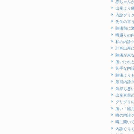
赤ちゃん
出産より
内診グリ
先生の言
陣痛前に
噂通りの
私の内診
計画出産
陣痛が来
痛いけれ
苦手な内
陣痛より
毎回内診
気持ち悪
出産直前
グリグリ
痛い！臨
噂の内診
噂に聞い
内診ぐり