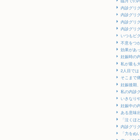
臨月での
内診グリ
内診グリ
内診グリ
内診グリ
いつもビ
不意をつ
効果があ
妊娠時の
私が最も
2人目で
そこまで
妊娠後期
私の内診
いきなり
妊娠中の
ある意味
「泣くほ
内診グリ
「力をぬ