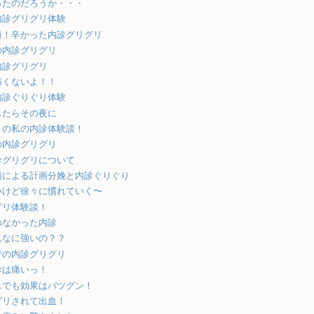
ったのだろうか・・・
内診グリグリ体験
過！辛かった内診グリグリ
の内診グリグリ
内診グリグリ
痛くないよ！！
内診ぐりぐり体験
したらその夜に
きの私の内診体験談！
の内診グリグリ
診グリグリについて
病による計画分娩と内診ぐりぐり
いけど徐々に慣れていく〜
グリ体験談！
のなかった内診
んなに強いの？？
での内診グリグリ
診は痛いっ！
…でも効果はバツグン！
グリされて出血！