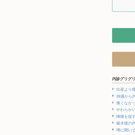
内診グリグ
出産より
38週から
痛くなか
やわらか
陣痛を促
破水後の
噂に聞い