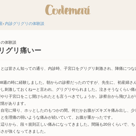
産
内診グリグリの体験談
リの体験談
リグリ痛いー
リとは皆さん知っての通り、内診時、子宮口をグリグリ刺激され、陣痛につな
38週の時に経験しました。朝からの診察だったのですが、先生に、初産婦さ
少し刺激しておくねーと言われ、グリグリやられました。泣きそうなくらい痛
理やり子宮口をこじ開けられたとも言うべきでしょうか。診察台から飛び上が
記憶があります。
、自宅に帰り、ホッとしたのもつかの間。何だかお腹がズキズキ痛み出し、少
っと生理痛の弱いような痛みが続いていて、お腹が重かったです。
た辺りから、段々規則正しい痛みになってきました。間隔も20分くらいで、ち
痛さが強くなってきました。