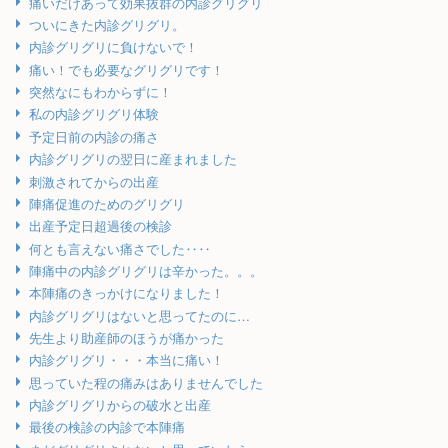
痛いだけあって効果抜群の内診グリグリ
ついにきた内診グリグリ。
内診グリグリに負けないで！
痛い！でも必要なグリグリです！
突然なにもわからずに！
私の内診グリグリ体験
予定日前の内診の痛さ
内診グリグリの翌日に産まれました
刺激されてからの出産
陣痛促進のためのグリグリ
出産予定日超過後の検診
何とも言えない痛さでした‥‥
陣痛中の内診グリグリは辛かった。。。
本陣痛のきっかけになりました！
内診グリグリはないと思ってたのに…
先生より助産師のほうが痛かった
内診グリグリ・・・本当に痛い！
思っていた程の痛みはありませんでした
内診グリグリからの破水と出産
最後の検診の内診で本陣痛