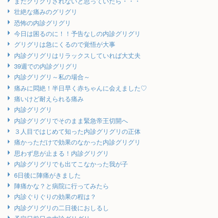
まだグリグリされないと思っていたら・・・
壮絶な痛みのグリグリ
恐怖の内診グリグリ
今日は困るのに！！予告なしの内診グリグリ
グリグリは急にくるので覚悟が大事
内診グリグリはリラックスしていれば大丈夫
39週での内診グリグリ
内診グリグリ～私の場合～
痛みに悶絶！半日早く赤ちゃんに会えました♡
痛いけど耐えられる痛み
内診グリグリ
内診グリグリでそのまま緊急帝王切開へ
３人目ではじめて知った内診グリグリの正体
痛かっただけで効果のなかった内診グリグリ
思わず息が止まる！内診グリグリ
内診グリグリでも出てこなかった我が子
6日後に陣痛がきました
陣痛かな？と病院に行ってみたら
内診ぐりぐりの効果の程は？
内診グリグリの二日後におしるし