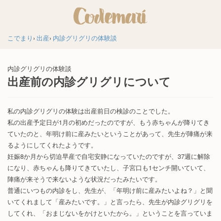
こでまり
出産
内診グリグリの体験談
内診グリグリの体験談
出産前の内診グリグリについて
私の内診グリグリの体験は出産前日の検診のことでした。
私の出産予定日が1月の初めだったのですが、もう赤ちゃんが降りてき
ていたのと、年明け前に産みたいということがあって、先生が陣痛が来
るようにしてくれたようです。
妊娠8か月から切迫早産で自宅安静になっていたのですが、37週に解除
になり、赤ちゃんも降りてきていたし、子宮口も1センチ開いていて、
陣痛が来そうで来ないような状況だったみたいです。
普通にいつもの内診をし、先生が、「年明け前に産みたいよね？」と聞
いてくれまして「産みたいです。」と言ったら、先生が内診グリグリを
してくれ、「おまじないをかけといたから。」ということを言っていま