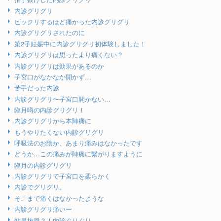
内診グリグリ
ビックリするほど痛かった内診グリグリ
内診グリグリされたのに
第2子妊娠中に内診グリグリ初体験しました！
内診グリグリは思ったより痛くない？
内診グリグリは効果があるのか
子宮口がなかなか開かず…
苦手だった内診
内診グリグリ〜子宮口開かない…
臨月噂の内診グリグリ！
内診グリグリから本陣痛に
もうやりたくない内診グリグリ
呼吸法のお陰か、あまり痛みはなかったです
どうか…この痛みが陣痛に繋がりますように
臨月の内診グリグリ
内診グリグリで子宮口を柔らかく
内診でグリグリ。
そこまで痛くはなかったような
内診グリグリ痛いー
効果抜群？！内診ぐりぐり