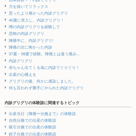
力を抜いてリラックス
思ったより痛かった内診グリグリ
40週に突入し、内診グリグリ！
噂の内診グリグリを経験して
恐怖の内診グリグリ
陣痛中に、内診グリグリ!
陣痛の次に怖かった内診
37週・38週で経験。陣痛とは違う痛み…
内診グリグリ
赤ちゃん出てくる為に内診でぐりぐり！
出産の心構えを
グリグリの後、何かに感染しました。
何も言われず勝手にやられた内診グリグリ
内診グリグリの体験談に関連するトピック
出産当日（陣痛〜分娩まで）の体験談
自然分娩での出産の体験談
吸引分娩での出産の体験談
鉗子分娩での出産の体験談