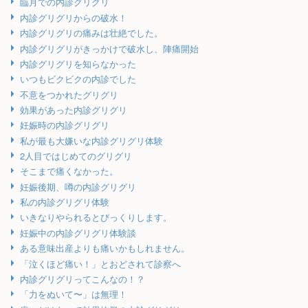
臨月での内診グリグリ
内診グリグリからの破水！
内診グリグリの痛みは壮絶でした。
内診グリグリがきっかけで破水し、陣痛開始
内診グリグリを知らなかった
いつもビクビクの内診でした
不意をつかれたグリグリ
効果があった内診グリグリ
妊娠時の内診グリグリ
私が最も大嫌いな内診グリグリ体験
2人目ではじめてのグリグリ
そこまで痛くなかった。
妊娠後期、噂の内診グリグリ
私の内診グリグリ体験
いきなりやられるとびっくりします。
妊娠中の内診グリグリ体験談
ある意味出産よりも痛いかもしれません。
「泣くほど痛い！」とおどされて診察へ
内診グリグリってこんなの！？
「力をぬいて〜」は無理！