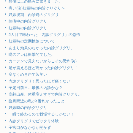
想像以上の痛みに驚きました。
痛い(泣)妊娠時の内診ぐりぐり〜
妊娠後期、内診時のグリグリ
陣痛中の内診グリグリ
妊娠時の内診グリグリ
2人目で味わった「内診グリグリ」の恐怖
妊娠時の定期検診について
あまり効果のなかった内診グリグリ。
噂のアレは衝撃的でした。
カーテンで見えないからこその恐怖(笑)
足が震えるほど痛かった内診グリグリ！
変なうめき声で苦笑い
内診グリグリ！思ったほど痛くない
予定日前日…最後の内診かな？
高齢出産、体重増えすぎで内診グリグリ。
臨月間近の私が1番怖かったこと
妊娠時の内診グリグリ
一瞬で終わるので我慢するしかない！
内診グリグリでビックリ体験
子宮口がなかなか開かず