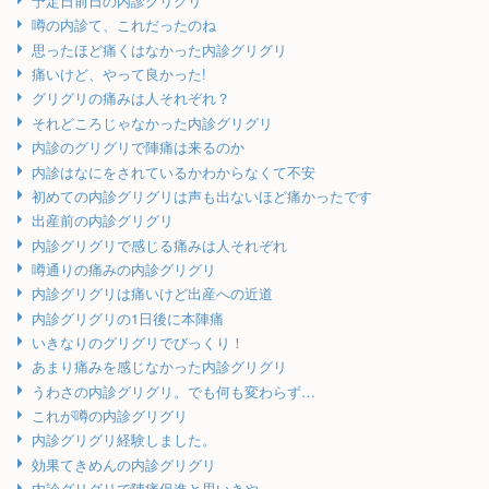
予定日前日の内診グリグリ
噂の内診て、これだったのね
思ったほど痛くはなかった内診グリグリ
痛いけど、やって良かった!
グリグリの痛みは人それぞれ？
それどころじゃなかった内診グリグリ
内診のグリグリで陣痛は来るのか
内診はなにをされているかわからなくて不安
初めての内診グリグリは声も出ないほど痛かったです
出産前の内診グリグリ
内診グリグリで感じる痛みは人それぞれ
噂通りの痛みの内診グリグリ
内診グリグリは痛いけど出産への近道
内診グリグリの1日後に本陣痛
いきなりのグリグリでびっくり！
あまり痛みを感じなかった内診グリグリ
うわさの内診グリグリ。でも何も変わらず…
これが噂の内診グリグリ
内診グリグリ経験しました。
効果てきめんの内診グリグリ
内診グリグリで陣痛促進と思いきや…