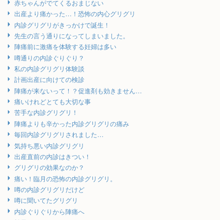
赤ちゃんがでてくるおまじない
出産より痛かった…！恐怖の内心グリグリ
内診グリグリがきっかけで誕生！
先生の言う通りになってしまいました。
陣痛前に激痛を体験する妊婦は多い
噂通りの内診ぐりぐり？
私の内診グリグリ体験談
計画出産に向けての検診
陣痛が来ないって！？促進剤も効きません…
痛いけれどとても大切な事
苦手な内診グリグリ！
陣痛よりも辛かった内診グリグリの痛み
毎回内診グリグリされました…
気持ち悪い内診グリグリ
出産直前の内診はきつい！
グリグリの効果なのか？
痛い！臨月の恐怖の内診グリグリ。
噂の内診グリグリだけど
噂に聞いてたグリグリ
内診ぐりぐりから陣痛へ