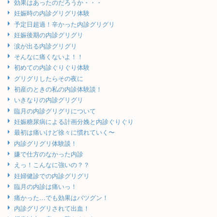
効果はあったのだろうか・・・
妊娠時の内診グリグリ体験
予定日超過！辛かった内診グリグリ
妊娠後期の内診グリグリ
涙が出る内診グリグリ
そんなに痛くないよ！！
初めての内診ぐりぐり体験
グリグリしたらその夜に
初産のときの私の内診体験談！
いきなりの内診グリグリ
臨月の内診グリグリについて
妊娠糖尿病による計画分娩と内診ぐりぐり
最初は痛いけど徐々に慣れていく〜
内診グリグリ体験談！
嫌で仕方のなかった内診
えっ！こんなに強いの？？
妊婦健診での内診グリグリ
臨月の内診は痛いっ！
痛かった…でも効果はバツグン！
内診グリグリされて出血！