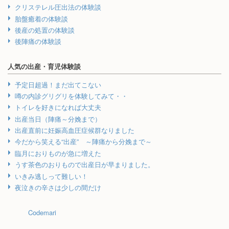
クリステレル圧出法の体験談
胎盤癒着の体験談
後産の処置の体験談
後陣痛の体験談
人気の出産・育児体験談
予定日超過！まだ出てこない
噂の内診グリグリを体験してみて・・
トイレを好きになれば大丈夫
出産当日（陣痛～分娩まで）
出産直前に妊娠高血圧症候群なりました
今だから笑える“出産” ～陣痛から分娩まで～
臨月におりものが急に増えた
うす茶色のおりもので出産日が早まりました。
いきみ逃しって難しい！
夜泣きの辛さは少しの間だけ
Codemari